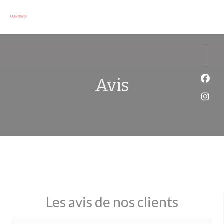
Personnalisation de vos choix en matière de cookies
Avis
Face
Inst
Les avis de nos clients