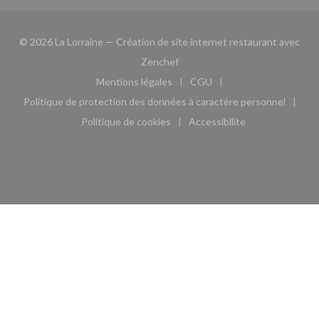
© 2026 La Lorraine — Création de site internet restaurant avec
((ouvre une nouvelle fenêtre))
Zenchef
Mentions légales
CGU
((ouvre une nouvelle fenêtre))
((ouvre une nouvelle fen
Politique de protection des données à caractère personnel
((ouvre une nouvelle fenêtre))
Politique de cookies
Accessibilite
((ouvre une nouvelle fenêtre))
((ouvre une nouvelle fe