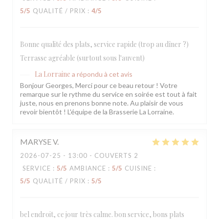
5
/5
QUALITÉ / PRIX
:
4
/5
Bonne qualité des plats, service rapide (trop au dîner ?)
Terrasse agréable (surtout sous l'auvent)
La Lorraine
a répondu à cet avis
Bonjour Georges, Merci pour ce beau retour ! Votre
remarque sur le rythme du service en soirée est tout à fait
juste, nous en prenons bonne note. Au plaisir de vous
revoir bientôt ! L'équipe de la Brasserie La Lorraine.
MARYSE
V
2026-07-25
- 13:00 - COUVERTS 2
SERVICE
:
5
/5
AMBIANCE
:
5
/5
CUISINE
:
5
/5
QUALITÉ / PRIX
:
5
/5
bel endroit, ce jour très calme. bon service, bons plats