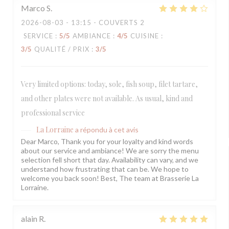
Marco
S
2026-08-03
- 13:15 - COUVERTS 2
SERVICE
:
5
/5
AMBIANCE
:
4
/5
CUISINE
:
3
/5
QUALITÉ / PRIX
:
3
/5
Very limited options: today, sole, fish soup, filet tartare,
and other plates were not available. As usual, kind and
professional service
La Lorraine
a répondu à cet avis
Dear Marco, Thank you for your loyalty and kind words
about our service and ambiance! We are sorry the menu
selection fell short that day. Availability can vary, and we
understand how frustrating that can be. We hope to
welcome you back soon! Best, The team at Brasserie La
Lorraine.
alain
R