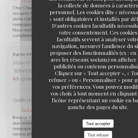
La Lorraine
a répondu à cet avis
la collecte de données à caractèr
Cher Charles, Merci d'avoir pris le temps de partager votre
personnel. Les cookies dits « nécessa
ressenti. Nous sommes sincèrement désolés que votre
» sont obligatoires et installés par dé
visite n'ait pas été à la hauteur de vos attentes. Vos
remarques sont précieuses et nous les prenons à cœur.
D'autres cookies facultatifs nécessit
Nous restons à votre disposition pour tout échange
votre consentement. Ces cookies
complémentaire. L'équipe de la Brasserie La Lorraine
facultatifs servent à analyser votr
navigation, mesurer l'audience du si
proposer des fonctionnalités (ex : en 
Karim
M
avec les réseaux sociaux) ou afficher
2026-07-17
- 20:30 - COUVERTS 2
publicités ou contenus personnalisé
SERVICE
:
5
/5
AMBIANCE
:
4
/5
CUISINE
:
Cliquez sur « Tout accepter », « To
refuser » ou « Personnaliser » pour 
4
/5
QUALITÉ / PRIX
:
3
/5
vos préférences. Vous pouvez modif
vos choix à tout moment en cliquant
l'icône représentant un cookie en ba
Qualité des plats, cadre et amabilité de l’équipe
gauche des pages du site.
La Lorraine
a répondu à cet avis
Bonjour Karim, Merci pour ce retour ! Nous sommes ravis
que notre équipe et l'ambiance vous aient plu. Votre
Tout accepter
remarque sur le rapport qualité-prix est notée, nous y
serons attentifs. À très bientôt !
Tout refuser