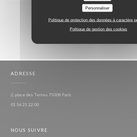
Personnaliser
1
2
3
Politique de protection des données à caractère p
Politique de gestion des cookies
ADRESSE
((ouvre une nouvelle fenêtre))
2, place des Ternes 75008 Paris
01 56 21 22 00
NOUS SUIVRE