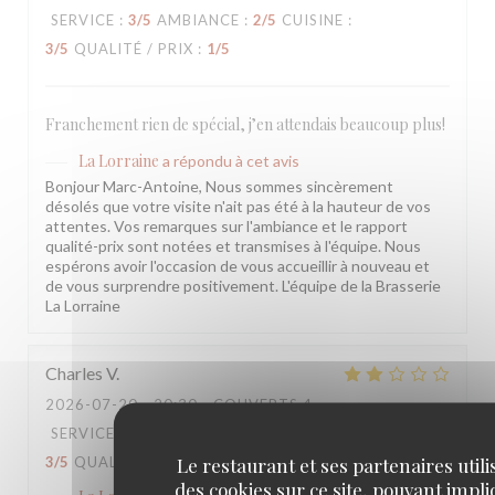
SERVICE
:
3
/5
AMBIANCE
:
2
/5
CUISINE
:
3
/5
QUALITÉ / PRIX
:
1
/5
Franchement rien de spécial, j’en attendais beaucoup plus!
La Lorraine
a répondu à cet avis
Bonjour Marc-Antoine, Nous sommes sincèrement
désolés que votre visite n'ait pas été à la hauteur de vos
attentes. Vos remarques sur l'ambiance et le rapport
qualité-prix sont notées et transmises à l'équipe. Nous
espérons avoir l'occasion de vous accueillir à nouveau et
de vous surprendre positivement. L'équipe de la Brasserie
La Lorraine
Charles
V
2026-07-20
- 20:30 - COUVERTS 4
SERVICE
:
3
/5
AMBIANCE
:
3
/5
CUISINE
:
Le restaurant et ses partenaires utili
3
/5
QUALITÉ / PRIX
:
3
/5
des cookies sur ce site, pouvant impl