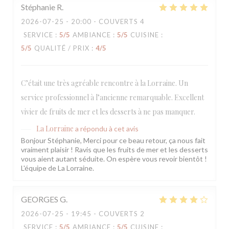
Stéphanie
R
2026-07-25
- 20:00 - COUVERTS 4
SERVICE
:
5
/5
AMBIANCE
:
5
/5
CUISINE
:
5
/5
QUALITÉ / PRIX
:
4
/5
C’était une très agréable rencontre à la Lorraine. Un
service professionnel à l’ancienne remarquable. Excellent
vivier de fruits de mer et les desserts à ne pas manquer.
La Lorraine
a répondu à cet avis
Bonjour Stéphanie, Merci pour ce beau retour, ça nous fait
vraiment plaisir ! Ravis que les fruits de mer et les desserts
vous aient autant séduite. On espère vous revoir bientôt !
L'équipe de La Lorraine.
GEORGES
G
2026-07-25
- 19:45 - COUVERTS 2
SERVICE
:
5
/5
AMBIANCE
:
5
/5
CUISINE
: