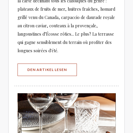
la carte déclinant tous les classiques du genre :
plateaux de fruits de mer, huitres fraîches, homard
grillé venu du Canada, carpaccio de daurade royale
au citron caviar, couteaux à la provençale,
langoustines d’Écosse rôties... Le plus? La terrasse
qui gagne sensiblement du terrain où profiter des
longues soirées d'été.
((ÖFFNET EIN NEUES FENSTER))
DEN ARTIKEL LESEN