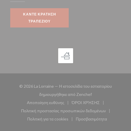
ΚΆΝΤΕ ΚΡΆΤΗΣΗ
ΤΡΑΠΕΖΙΟΎ
© 2026 La Lorraine — Η ιστοσελίδα του εστιατορίου
((ανοίγει σε νέο παρά
δημιουργήθηκε από
Zenchef
Αποποίηση ευθύνης
ΌΡΟΙ ΧΡΉΣΗΣ
((ανοίγει σε νέο παράθυρο))
((ανοίγει σε νέο παράθυ
Πολιτική προστασίας προσωπικών δεδομένων
((ανοίγει σε νέο παράθυρο))
Πολιτική για τα cookies
Προσβασιμότητα
((ανοίγει σε νέο παράθυρο))
((ανοίγει σε νέο παρά