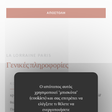
LA LORRAINE
PARIS
Γενικές πληροφορίες
ΚΟΥΖΊΝΑ
Ο ιστότοπος αυτός
χρησιμοποιεί "μπισκότα"
spécialisé poisson, Θαλασσινά για να πάρει μακριά, Ψάρια &
(cookies) και σας επιτρέπει να
θαλασσινά, Κουζίνα française traditionnelle créative,
ελέγξετε τι θέλετε να
ενεργοποιήσετε
Παραδοσιακή Κουζίνα