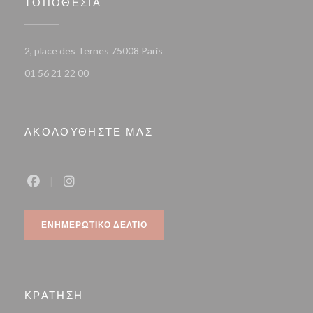
ΤΟΠΟΘΕΣΊΑ
((ανοίγει σε νέο παράθυρο))
2, place des Ternes 75008 Paris
01 56 21 22 00
ΑΚΟΛΟΥΘΉΣΤΕ ΜΑΣ
Facebook ((ανοίγει σε νέο παράθυρο))
Instagram ((ανοίγει σε νέο παράθυρο))
ΕΝΗΜΕΡΩΤΙΚΌ ΔΕΛΤΊΟ
ΚΡΆΤΗΣΗ