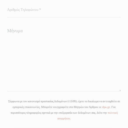
Σύμφωνα με τον κανονισμό προστασίας δεδομένων (GDPR), έχετε το δικαίωμα να αντιταχθείτε σε
εμπορικές επικοινωνίες. Μπορείτε να εγγραφείτε στο Μητρώο του Άρθρου 11:
dpa.gr
. Για
περισσότερες πληροφορίες σχετικά με την επεξεργασία των δεδομένων σας, δείτε την
πολιτική
απορρήτου
.