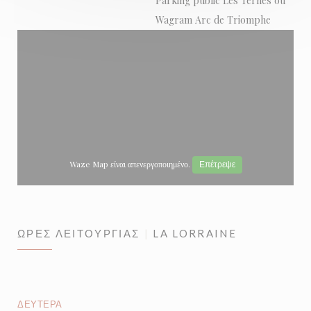
Parking public Les Ternes ou
Wagram Arc de Triomphe
Waze Map είναι απενεργοποιημένο.
Επέτρεψε
ΏΡΕΣ ΛΕΙΤΟΥΡΓΊΑΣ
LA LORRAINE
ΔΕΥΤΈΡΑ