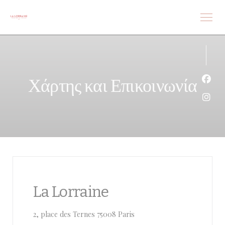
Πίνακας διαχείρισης "Μπισκότων" (Cookies)
Χάρτης και Επικοινωνία
Face
Inst
La Lorraine
((ανοίγει σε νέο παράθυρο))
2, place des Ternes 75008 Paris