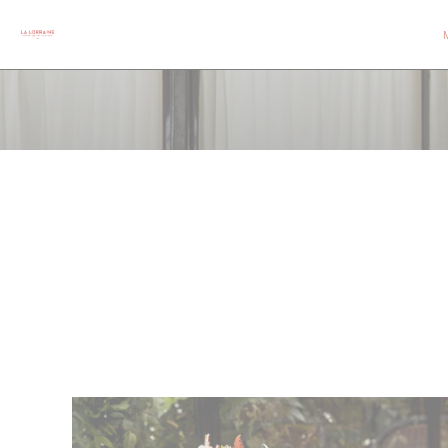
Πίνακας διαχείρισης "Μπισκότων" (Cookies)