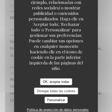
ejemplo, relacionadas con
TIPO DE NEGOCIO
redes sociales) o mostrar
publicidad o contenidos
BRASSERIE – FRUITS DE MER A EMPORTER
personalizados. Haga clic en
'Aceptar todo', 'Rechazar
todo' o 'Personalizar' para
SERVICIOS
gestionar sus preferencias.
Puede cambiar sus opciones
Habitación con Aire Acondicionado, Valet, Para Llevar,
en cualquier momento
Pedido para Llevar, Acceso WiFi, Reservas, Privatización,
haciendo clic en el icono de
Terraza
cookie en la parte inferior
izquierda de las páginas del
sitio.
MÉTODOS DE PAGO
Sunday, Lyf, Ticket Restaurant, Amex, Sin contacto,
OK, aceptar todas
Contactless Payment, Eurocard/Mastercard, Tickets
Denegar todas las cookies
restaurante, Efectivo, Visa, American Express, Tarjeta de
Crédito
Personalizar
Política de protección de datos personales