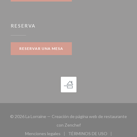
RESERVA
RESERVAR UNA MESA
© 2026 La Lorraine — Creación de página web de restaurante
((abre en una nueva ventana))
con
Zenchef
Menciones legales
TÉRMINOS DE USO