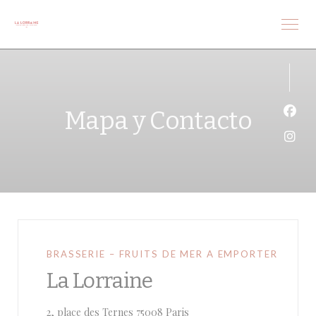
Personalización de sus opciones de cookies
Mapa y Contacto
Face
Inst
BRASSERIE – FRUITS DE MER A EMPORTER
La Lorraine
((abre en una nueva ventana)
2, place des Ternes 75008 Paris