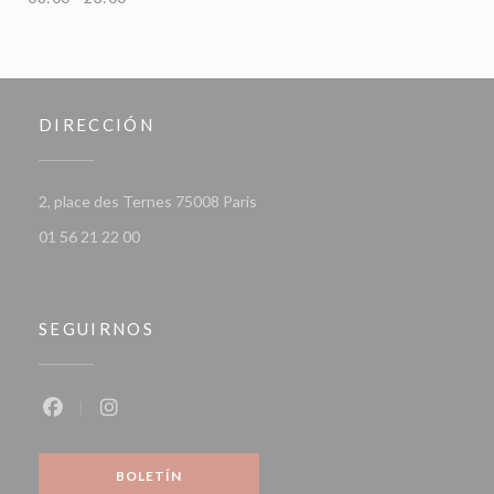
DIRECCIÓN
((abre en una nueva ventana))
2, place des Ternes 75008 Paris
01 56 21 22 00
SEGUIRNOS
Facebook ((abre en una nueva ventana))
Instagram ((abre en una nueva ventana))
BOLETÍN