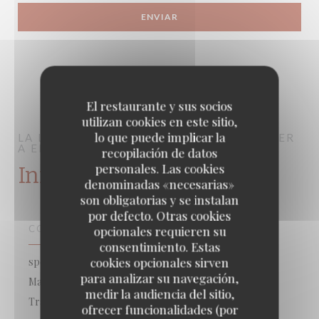
El restaurante y sus socios
utilizan cookies en este sitio,
lo que puede implicar la
LA LORRAINE
BRASSERIE – FRUITS DE MER
A EMPORTER
PARIS
recopilación de datos
personales. Las cookies
Información general
denominadas «necesarias»
son obligatorias y se instalan
por defecto. Otras cookies
COCINA
opcionales requieren su
consentimiento. Estas
cookies opcionales sirven
spécialisé poisson, Mariscos para llevar, Pescado y
para analizar su navegación,
Mariscos, Cocina francesa tradicional creativa, Cocina
medir la audiencia del sitio,
Tradicional
ofrecer funcionalidades (por