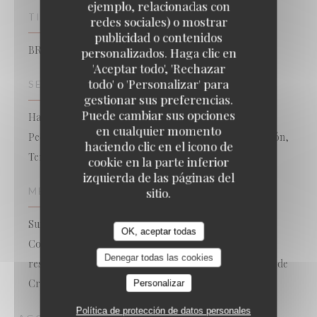
ejemplo, relacionadas con
TIPO DE NEGOCIO
redes sociales) o mostrar
publicidad o contenidos
BRASSERIE – FRUITS DE MER A EMPORTER
personalizados. Haga clic en
'Aceptar todo', 'Rechazar
todo' o 'Personalizar' para
SERVICIOS
gestionar sus preferencias.
Puede cambiar sus opciones
Habitación con Aire Acondicionado, Valet, Para Llevar,
en cualquier momento
Pedido para Llevar, Acceso WiFi, Reservas, Privatización,
haciendo clic en el icono de
Terraza
cookie en la parte inferior
izquierda de las páginas del
sitio.
MÉTODOS DE PAGO
Sunday, Lyf, Ticket Restaurant, Amex, Sin contacto,
OK, aceptar todas
Contactless Payment, Eurocard/Mastercard, Tickets
Denegar todas las cookies
restaurante, Efectivo, Visa, American Express, Tarjeta de
Crédito
Personalizar
Política de protección de datos personales