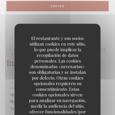
El restaurante y sus socios
utilizan cookies en este sitio,
lo que puede implicar la
LA LORRAINE
BRASSERIE – FRUITS DE MER
A EMPORTER
PARIS
recopilación de datos
personales. Las cookies
Información general
denominadas «necesarias»
son obligatorias y se instalan
por defecto. Otras cookies
COCINA
opcionales requieren su
consentimiento. Estas
cookies opcionales sirven
spécialisé poisson, Mariscos para llevar, Pescado y
para analizar su navegación,
Mariscos, Cocina francesa tradicional creativa, Cocina
medir la audiencia del sitio,
Tradicional
ofrecer funcionalidades (por