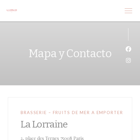
Personalización de sus opciones de cookies
Mapa y Contacto
Face
Inst
BRASSERIE – FRUITS DE MER A EMPORTER
La Lorraine
((abre en una nueva ventana)
2, place des Ternes 75008 Paris