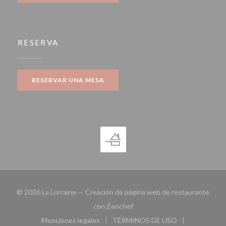
RESERVA
RESERVAR UNA MESA
© 2026 La Lorraine — Creación de página web de restaurante
((abre en una nueva ventana))
con
Zenchef
Menciones legales
TÉRMINOS DE USO