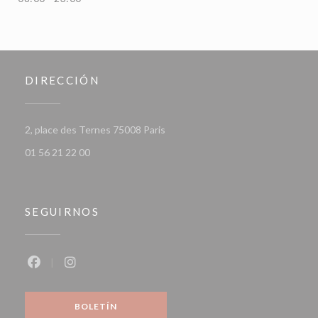
DIRECCIÓN
((abre en una nueva ventana))
2, place des Ternes 75008 Paris
01 56 21 22 00
SEGUIRNOS
Facebook ((abre en una nueva ventana))
Instagram ((abre en una nueva ventana))
BOLETÍN