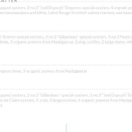
LATTER
upped oysters, 2 no.3 ”Joël Dupuch” Empress special oysters, 4 orgnaic 
oe taramasalata and blinis, Label Rouge Scottish salmon tartare, sea bass
” Breton special oysters, 3 no.3 ”Gillardeau” special oysters, 3 no.3 Fines 
tines, 3 organic prawns from Madagascar, 2 dog cockles, 2 large clams, wh
 langous tines, 3 or ganic prawns from Madagascar
pped oysters, 2 no.3 ”Gillardeau” special oysters, 2 no.3 ”Joël Dupuch” 
nes de Claire oysters, ½ crab, 3 langoustines, 6 organic prawns from Madag
es