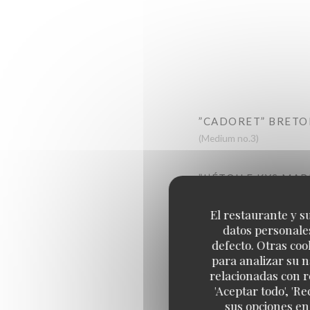
”CADORET” BRETO
(Medium no.3)
”L’ÉTOILE KYS MA
(Medium no.3)
El restaurante y su
datos personales
“CADORET” BELON
defecto. Otras coo
Large
para analizar su n
relacionadas con r
'Aceptar todo', 'R
sus opciones en