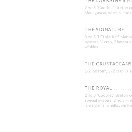
THE LORRAINE’S P
2 no.3 ”Caodret” Breton c
Madagascar, whelks, cod r
THE SIGNATURE
3 no.3 ”L’Étoile KYS Marine
oysters, ½ crab, 2 langous
winkles
THE CRUSTACEANS
1/2 lobster*, 1 /2 crab, 3
THE ROYAL
2 no.3 ”Cadoret” Breton cu
special oysters, 2 no.3 Fi
large clams, whelks, winkl