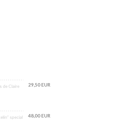
29,50 EUR
s de Claire
48,00 EUR
lin” special