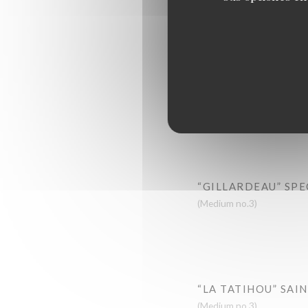
FINE DE CLAIRE
(Medium no.3)
“ANCELIN” SPECIA
(Small no.5)
“GILLARDEAU” SPE
(Medium no.3)
“LA TATIHOU” SAI
(Medium no.3)