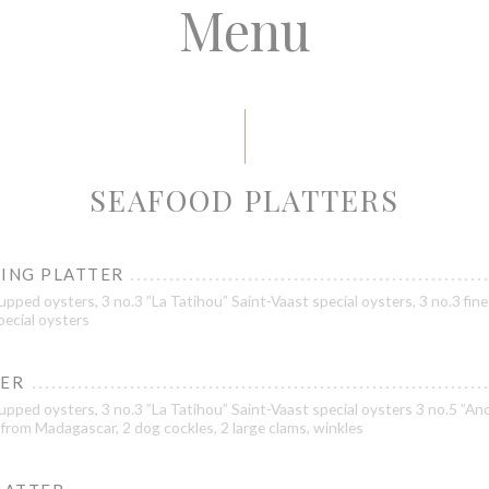
Menu
SEAFOOD PLATTERS
TING PLATTER
pped oysters, 3 no.3 ”La Tatihou” Saint-Vaast special oysters, 3 no.3 fine
pecial oysters
LER
pped oysters, 3 no.3 ”La Tatihou” Saint-Vaast special oysters 3 no.5 ”Ance
from Madagascar, 2 dog cockles, 2 large clams, winkles