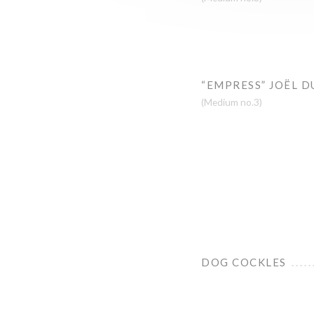
“EMPRESS” JOËL D
(Medium no.3)
DOG COCKLES