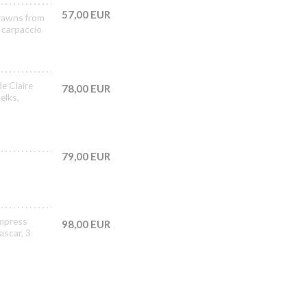
57,00 EUR
prawns from
 carpaccio
de Claire
78,00 EUR
elks,
79,00 EUR
Empress
98,00 EUR
ascar, 3