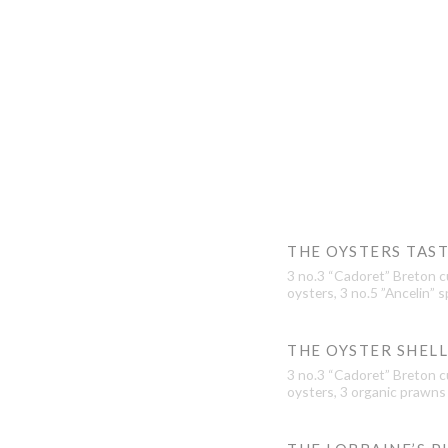
THE OYSTERS TAS
3 no.3 “Cadoret” Breton cu
oysters, 3 no.5 ”Ancelin” s
THE OYSTER SHEL
3 no.3 “Cadoret” Breton cu
oysters, 3 organic prawns 