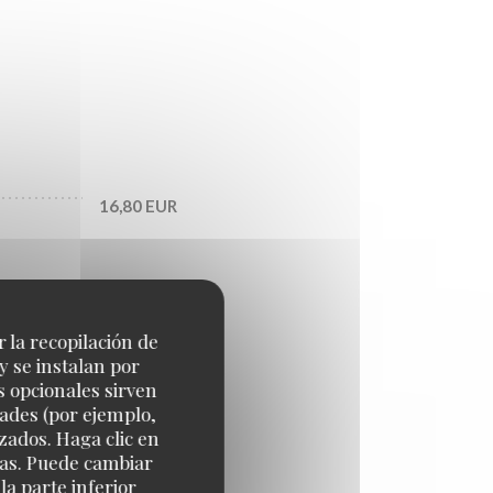
16,80 EUR
25,80 EUR
r la recopilación de
y se instalan por
29,70 EUR
s opcionales sirven
dades (por ejemplo,
zados. Haga clic en
cias. Puede cambiar
a parte inferior