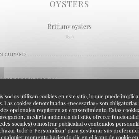
OYSTERS
Brittany oysters
By 6
N CUPPED
RINE” BRETON SPECIAL
s socios utilizan cookies en este sitio, lo que puede implica
. Las cookies denominadas «necesarias» son obligatorias 
kies opcionales requieren su consentimiento. Estas cookie
avegación, medir la audiencia del sitio, ofrecer funcionali
edes sociales) o mostrar publicidad o contenidos personali
echazar todo' o 'Personalizar' para gestionar sus preferen
Charente-Maritime oysters
 cualquier momento haciendo clic en el icono de cookie en l