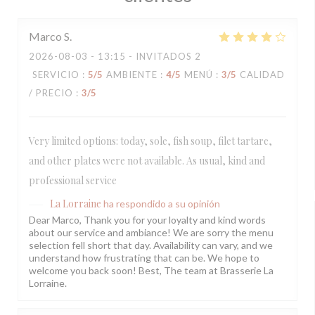
Marco
S
2026-08-03
- 13:15 - INVITADOS 2
SERVICIO
:
5
/5
AMBIENTE
:
4
/5
MENÚ
:
3
/5
CALIDAD
/ PRECIO
:
3
/5
Very limited options: today, sole, fish soup, filet tartare,
and other plates were not available. As usual, kind and
professional service
La Lorraine
ha respondido a su opinión
Dear Marco, Thank you for your loyalty and kind words
about our service and ambiance! We are sorry the menu
selection fell short that day. Availability can vary, and we
understand how frustrating that can be. We hope to
welcome you back soon! Best, The team at Brasserie La
Lorraine.