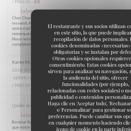
/ PRECIO
:
3
/5
La Lorraine
ha respondido a su opinión
Cher Charles, Merci d'avoir pris le temps de partager votre
ressenti. Nous sommes sincèrement désolés que votre
El restaurante y sus socios utilizan c
visite n'ait pas été à la hauteur de vos attentes. Vos
en este sitio, lo que puede implicar
remarques sont précieuses et nous les prenons à cœur.
recopilación de datos personales. 
Nous restons à votre disposition pour tout échange
complémentaire. L'équipe de la Brasserie La Lorraine
cookies denominadas «necesarias»
obligatorias y se instalan por defe
Otras cookies opcionales requiere
Karim
M
consentimiento. Estas cookies opcio
sirven para analizar su navegación,
2026-07-17
- 20:30 - INVITADOS 2
la audiencia del sitio, ofrecer
SERVICIO
:
5
/5
AMBIENTE
:
4
/5
MENÚ
:
4
/5
CALIDAD
funcionalidades (por ejemplo,
/ PRECIO
:
3
/5
relacionadas con redes sociales) o m
publicidad o contenidos personaliz
Haga clic en 'Aceptar todo', 'Rechazar
Qualité des plats, cadre et amabilité de l’équipe
o 'Personalizar' para gestionar s
La Lorraine
ha respondido a su opinión
preferencias. Puede cambiar sus op
en cualquier momento haciendo clic 
Bonjour Karim, Merci pour ce retour ! Nous sommes ravis
que notre équipe et l'ambiance vous aient plu. Votre
icono de cookie en la parte inferi