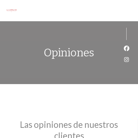
Personalización de sus opciones de cookies
Opiniones
Face
Inst
Las opiniones de nuestros
clientes