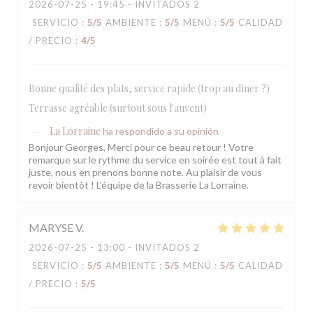
2026-07-25
- 19:45 - INVITADOS 2
SERVICIO
:
5
/5
AMBIENTE
:
5
/5
MENÚ
:
5
/5
CALIDAD
/ PRECIO
:
4
/5
Bonne qualité des plats, service rapide (trop au dîner ?)
Terrasse agréable (surtout sous l'auvent)
La Lorraine
ha respondido a su opinión
Bonjour Georges, Merci pour ce beau retour ! Votre
remarque sur le rythme du service en soirée est tout à fait
juste, nous en prenons bonne note. Au plaisir de vous
revoir bientôt ! L'équipe de la Brasserie La Lorraine.
MARYSE
V
2026-07-25
- 13:00 - INVITADOS 2
SERVICIO
:
5
/5
AMBIENTE
:
5
/5
MENÚ
:
5
/5
CALIDAD
/ PRECIO
:
5
/5