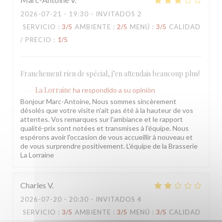
2026-07-21
- 19:30 - INVITADOS 2
SERVICIO
:
3
/5
AMBIENTE
:
2
/5
MENÚ
:
3
/5
CALIDAD
/ PRECIO
:
1
/5
Franchement rien de spécial, j’en attendais beaucoup plus!
La Lorraine
ha respondido a su opinión
Bonjour Marc-Antoine, Nous sommes sincèrement
désolés que votre visite n'ait pas été à la hauteur de vos
attentes. Vos remarques sur l'ambiance et le rapport
qualité-prix sont notées et transmises à l'équipe. Nous
espérons avoir l'occasion de vous accueillir à nouveau et
de vous surprendre positivement. L'équipe de la Brasserie
La Lorraine
Charles
V
2026-07-20
- 20:30 - INVITADOS 4
SERVICIO
:
3
/5
AMBIENTE
:
3
/5
MENÚ
:
3
/5
CALIDAD