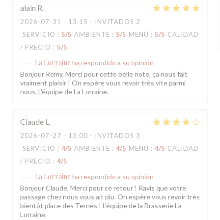
alain
R
2026-07-31
- 13:15 - INVITADOS 2
SERVICIO
:
5
/5
AMBIENTE
:
5
/5
MENÚ
:
5
/5
CALIDAD
/ PRECIO
:
5
/5
La Lorraine
ha respondido a su opinión
Bonjour Remy, Merci pour cette belle note, ça nous fait
vraiment plaisir ! On espère vous revoir très vite parmi
nous. L'équipe de La Lorraine.
Claude
L
2026-07-27
- 13:00 - INVITADOS 3
SERVICIO
:
4
/5
AMBIENTE
:
4
/5
MENÚ
:
4
/5
CALIDAD
/ PRECIO
:
4
/5
La Lorraine
ha respondido a su opinión
Bonjour Claude, Merci pour ce retour ! Ravis que votre
passage chez nous vous ait plu. On espère vous revoir très
bientôt place des Ternes ! L'équipe de la Brasserie La
Lorraine.