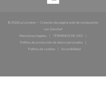
© 2026 La Lorraine — Creación de página web de restaurante
((abre en una nueva ventana))
con
Zenchef
Menciones legales
TÉRMINOS DE USO
((abre en una nueva ventana))
((abre en una nueva ven
Política de protección de datos personales
((abre en una nueva ventana))
Política de cookies
Accesibilidad
((abre en una nueva ventana))
((abre en una nueva ven