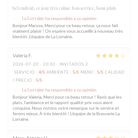
bel endroit, ce jour très calme. bon service, bons plats
La Lorraine
ha respondido a su opinión
Bonjour Maryse, Merci pour ce beau retour, ça nous fait
vraiment plaisir ! On espère vous accueillir à nouveau très
bientôt. L'équipe de La Lorraine.
Valeria
F
2026-07-20
- 20:30 - INVITADOS 2
SERVICIO
:
4
/5
AMBIENTE
:
5
/5
MENÚ
:
5
/5
CALIDAD
/ PRECIO
:
5
/5
La Lorraine
ha respondido a su opinión
Bonjour Valeria, Merci pour ce beau retour ! Ravis que les
plats, l'ambiance et le rapport qualité-prix vous aient
conquise. Nous notons votre remarque sur le service et
ferons mieux. À très bientôt ! L'équipe de la Brasserie La
Lorraine.
Marc-Antoine
V