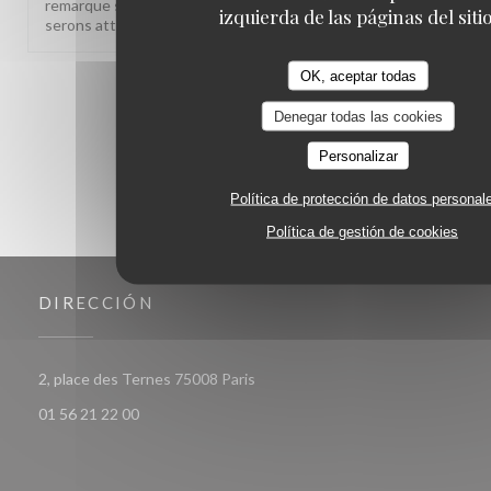
remarque sur le rapport qualité-prix est notée, nous y
izquierda de las páginas del sitio
serons attentifs. À très bientôt !
OK, aceptar todas
1
2
3
Denegar todas las cookies
Personalizar
Política de protección de datos personal
Política de gestión de cookies
DIRECCIÓN
((abre en una nueva ventana))
2, place des Ternes 75008 Paris
01 56 21 22 00