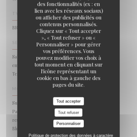
des fonctionnalités (ex : en
lien avec les réseaux sociaux)
TYPE DE RESTAURANT
ou afficher des publicités ou
contenus personnalisés.
BRASSERIE – FRUITS DE MER A EMPORTER
Cliquez sur « Tout accepter
», « Tout refuser » ou «
SERVICES
Personnaliser » pour gérer
vos préférences. Vous
Salle climatisée, Service voiturier, Livraison, Vente à
pouvez modifier vos choix à
tout moment en cliquant sur
emporter, Accès Wifi, Réservations, Privatisation,
l'icône représentant un
Terrasse
cookie en bas à gauche des
pages du site.
MOYENS DE PAIEMENT
Tout accepter
Sunday, Lyf, Ticket Restaurant, Amex, Sans Contact,
Paiement Sans Contact, Eurocard/Mastercard, Titres
Tout refuser
restaurant, Espèces, Visa, American Express, Carte
Personnaliser
Bleue
Politique de protection des données à caractère