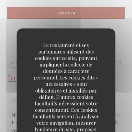
Le restaurant et ses
partenaires utilisent des
cookies sur ce site, pouvant
LA LORRAINE
BRASSERIE – FRUITS DE MER
impliquer la collecte de
A EMPORTER
PARIS
données à caractère
Infos pratiques
personnel. Les cookies dits «
nécessaires » sont
obligatoires et installés par
défaut. D'autres cookies
CUISINE
facultatifs nécessitent votre
consentement. Ces cookies
spécialisé poisson, Plateaux de fruits de mer à emporter,
facultatifs servent à analyser
votre navigation, mesurer
Poissons et fruits de mer, Cuisine française traditionnelle
l'audience du site, proposer
créative , Cuisine Traditionnelle