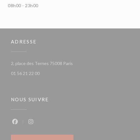
08h00 - 23h00
ADRESSE
((ouvre une nouvelle fenêtre))
2, place des Ternes 75008 Paris
01 56 21 22 00
NOUS SUIVRE
Facebook ((ouvre une nouvelle fenêtre))
Instagram ((ouvre une nouvelle fenêtre))