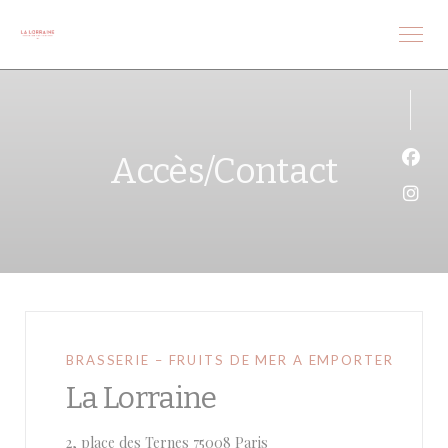
Personnalisation de vos choix en matière de cookies
Accès/Contact
Face
Inst
BRASSERIE – FRUITS DE MER A EMPORTER
La Lorraine
((ouvre une nouvelle fenêtre
2, place des Ternes 75008 Paris