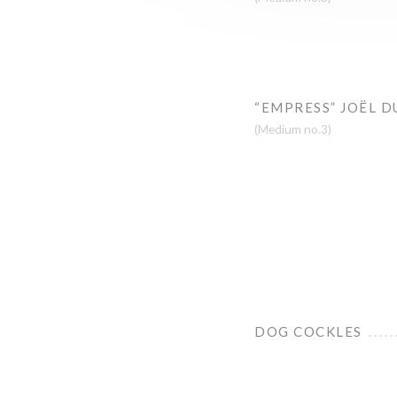
“EMPRESS” JOËL D
(Medium no.3)
DOG COCKLES