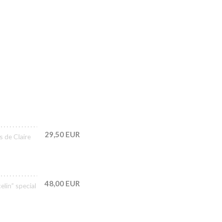
29,50 EUR
s de Claire
48,00 EUR
lin” special