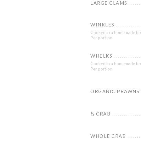
LARGE CLAMS
WINKLES
Cooked in a homemade br
Per portion
WHELKS
Cooked in a homemade br
Per portion
ORGANIC PRAWNS
½ CRAB
WHOLE CRAB