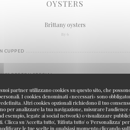
OYSTERS
Brittany oysters
By 6
N CUPPED
RINE” BRETON SPECIAL
 i suoi partner utilizzano cookies su questo sito, che posso
 personali. I cookies denominati «necessari» sono obbligatori
definita. Altri cookies opzionali richiedono il tuo consens
no per analizzare la tua navigazione, misurare l'audience d
ad esempio, legate ai social network) o visualizzare pubblic
. Clicca su 'Accetta tutto', 'Rifiuta tutto' o 'Personalizza' per
Charente-Maritime oysters
odificare le tue scelte in qualsiasi momento cliccando sull'