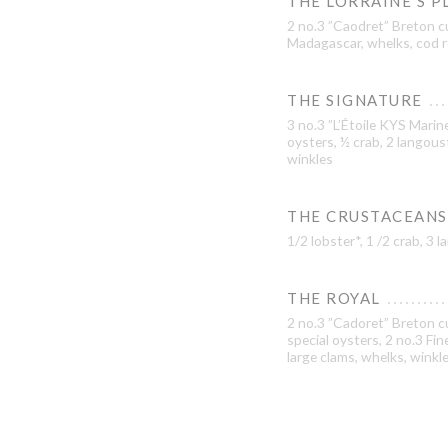
THE LORRAINE’S P
2 no.3 ”Caodret” Breton c
Madagascar, whelks, cod r
THE SIGNATURE
3 no.3 ”L’Étoile KYS Marine
oysters, ½ crab, 2 langous
winkles
THE CRUSTACEANS
1/2 lobster*, 1 /2 crab, 3
THE ROYAL
2 no.3 ”Cadoret” Breton cu
special oysters, 2 no.3 Fi
large clams, whelks, winkl