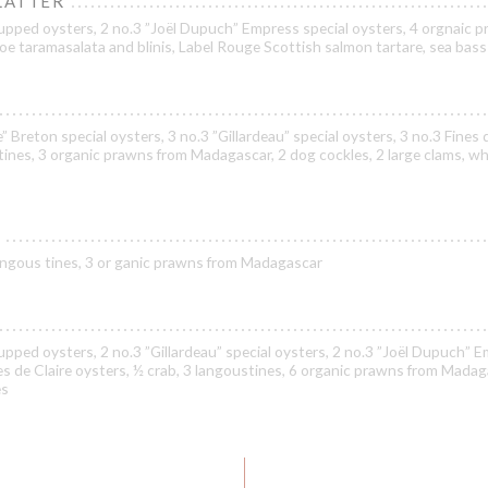
LATTER
upped oysters, 2 no.3 ”Joël Dupuch” Empress special oysters, 4 orgnaic 
oe taramasalata and blinis, Label Rouge Scottish salmon tartare, sea bass
” Breton special oysters, 3 no.3 ”Gillardeau” special oysters, 3 no.3 Fines 
tines, 3 organic prawns from Madagascar, 2 dog cockles, 2 large clams, wh
 langous tines, 3 or ganic prawns from Madagascar
pped oysters, 2 no.3 ”Gillardeau” special oysters, 2 no.3 ”Joël Dupuch” 
nes de Claire oysters, ½ crab, 3 langoustines, 6 organic prawns from Madag
es