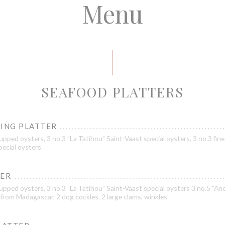
Menu
SEAFOOD PLATTERS
TING PLATTER
pped oysters, 3 no.3 ”La Tatihou” Saint-Vaast special oysters, 3 no.3 fine
pecial oysters
LER
pped oysters, 3 no.3 ”La Tatihou” Saint-Vaast special oysters 3 no.5 ”Ance
from Madagascar, 2 dog cockles, 2 large clams, winkles