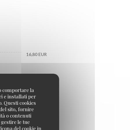
16,80 EUR
25,80 EUR
no comportare la
 e installati per
29,70 EUR
o. Questi cookies
el sito, fornire
ità o contenuti
 gestire le tue
icona del cookie in