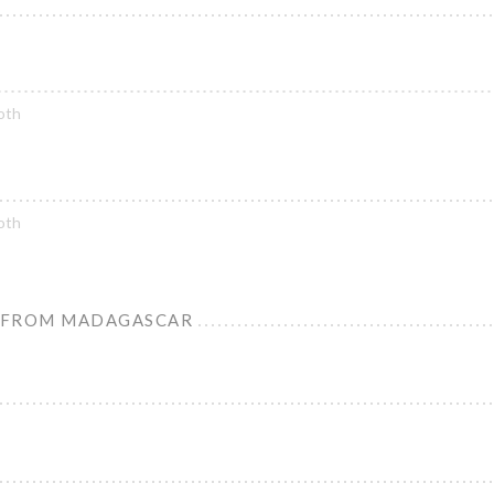
oth
oth
 FROM MADAGASCAR