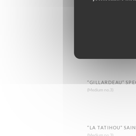
FINE DE CLAIRE
(Medium no.3)
“ANCELIN” SPECIA
(Small no.5)
“GILLARDEAU” SPE
(Medium no.3)
“LA TATIHOU” SAI
(Medium no.3)