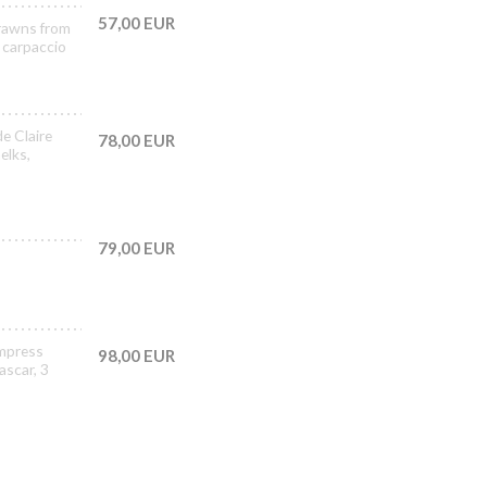
57,00 EUR
prawns from
 carpaccio
de Claire
78,00 EUR
elks,
79,00 EUR
Empress
98,00 EUR
ascar, 3