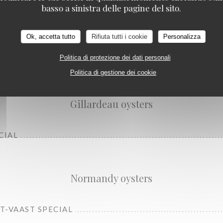
basso a sinistra delle pagine del sito.
Ok, accetta tutto
Rifiuta tutti i cookie
Personalizza
Politica di protezione dei dati personali
L
Politica di gestione dei cookie
Gillardeau oysters
CIAL
Normandy oysters
NT-VAAST SPECIAL