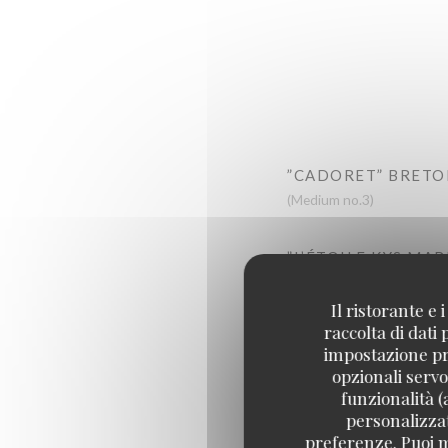
”CADORET” BRETO
(Medium no.3)
”L’ÉTOILE KYS MA
(Medium no.3)
Il ristorante e
raccolta di dati
“CADORET” BELON
impostazione pre
Large
opzionali servo
funzionalità (
personalizzati
preferenze. Puoi m