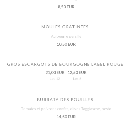
8,50 EUR
MOULES GRATINÉES
Au beurre persillé
10,50 EUR
GROS ESCARGOTS DE BOURGOGNE LABEL ROUGE
21,00 EUR
12,50 EUR
Les 12
Les 6
BURRATA DES POUILLES
Tomates et poivrons confits, olives Taggiasche, pesto
14,50 EUR