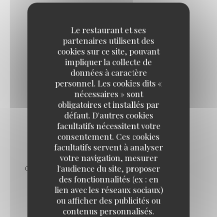
ABRICOTS RÔTIS AU MIEL
sorbet abricot
Le restaurant et ses
partenaires utilisent des
cookies sur ce site, pouvant
impliquer la collecte de
ÎLE FLOTTANTE
données à caractère
Pralines roses, crème anglaise
personnel. Les cookies dits «
nécessaires » sont
obligatoires et installés par
défaut. D'autres cookies
MILLEFEUILLE BRASSERIE
facultatifs nécessitent votre
A la vanille Bourbon
consentement. Ces cookies
facultatifs servent à analyser
votre navigation, mesurer
l'audience du site, proposer
COUPE DE GLACE OU SORBET DU MOMENT
des fonctionnalités (ex : en
lien avec les réseaux sociaux)
ou afficher des publicités ou
contenus personnalisés.