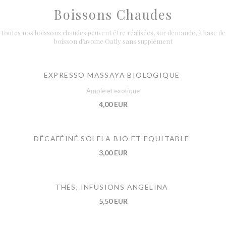
Boissons Chaudes
Toutes nos boissons chaudes peuvent être réalisées, sur demande, à base de
boisson d’avoine Oatly sans supplément
EXPRESSO MASSAYA BIOLOGIQUE
Ample et exotique
4,00 EUR
DÉCAFÉINÉ SOLELA BIO ET EQUITABLE
3,00 EUR
THÉS, INFUSIONS ANGELINA
5,50 EUR