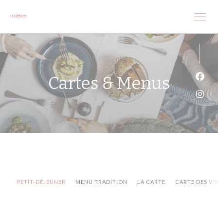
Personnalisation de vos choix en matière de cookies
Cartes & Menus
Face
Inst
PETIT-DÉJEUNER
MENU TRADITION
LA CARTE
CARTE DES VI