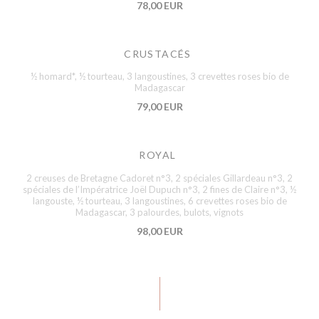
78,00 EUR
CRUSTACÉS
½ homard*, ½ tourteau, 3 langoustines, 3 crevettes roses bio de
Madagascar
79,00 EUR
ROYAL
2 creuses de Bretagne Cadoret n°3, 2 spéciales Gillardeau n°3, 2
spéciales de l’Impératrice Joël Dupuch n°3, 2 fines de Claire n°3, ½
langouste, ½ tourteau, 3 langoustines, 6 crevettes roses bio de
Madagascar, 3 palourdes, bulots, vignots
98,00 EUR