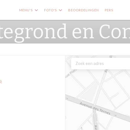
MENU'S
FOTO'S
BEOORDELINGEN
PERS
((OPE
((
tegrond en Co
R
w venster))