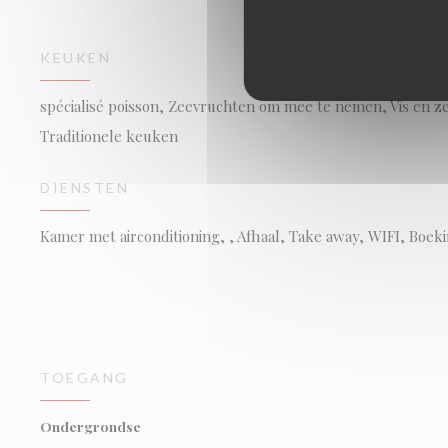
KEUKEN
spécialisé poisson, Zeevruchten om mee te nemen, Vis en zee
Traditionele keuken
DIENSTEN
Kamer met airconditioning, , Afhaal, Take away, WIFI, Boeki
TOEGANG
Ondergrondse