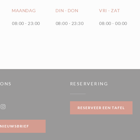
MAANDAG
DIN
-
DON
VRI
-
ZAT
08:00 - 23:00
08:00 - 23:30
08:00 - 00:00
 ONS
RESERVERING
venster))
RESERVEER EEN TAFEL
ook ((opent in een nieuw venster))
Instagram ((opent in een nieuw venster))
NIEUWSBRIEF