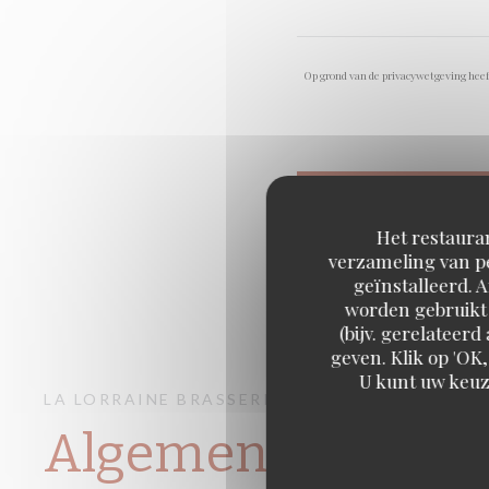
Op grond van de privacywetgeving heeft
Het restauran
verzameling van pe
geïnstalleerd. 
worden gebruikt 
(bijv. gerelateer
geven. Klik op 'OK,
U kunt uw keuz
LA LORRAINE
BRASSERIE – FRUITS DE MER A
Algemene inform