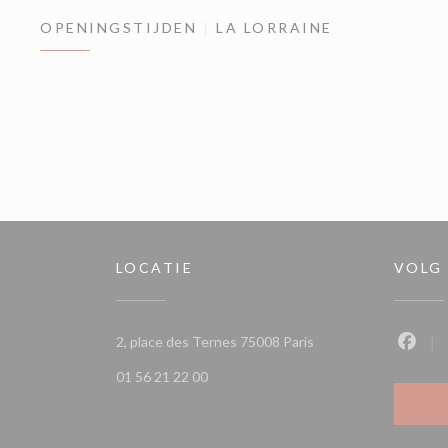
OPENINGSTIJDEN
LA LORRAINE
LOCATIE
VOLG
((opent in een nieuw 
2, place des Ternes 75008 Paris
Faceb
01 56 21 22 00