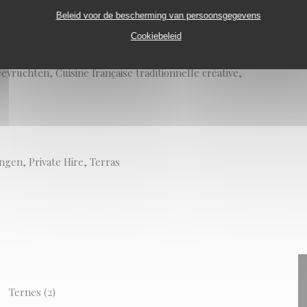
Beleid voor de bescherming van persoonsgegevens
Cookiebeleid
vruchten, Cuisine française traditionnelle créative,
ngen, Private Hire, Terras
Ternes (2)