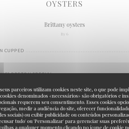
OYSTERS
Brittany oysters
By 6
N CUPPED
RINE” BRETON SPECIAL
seus parceiros utilizam cookies neste site, o que pode impl
 cookies denominados «necessários» são obrigatórios e ins
pcionais requerem seu consentimento. Esses cookies opci
vegação, medir a audiência do site, oferecer funcionalidad
des sociais) ou exibir publicidade ou conteúdos personaliza
'Recusar tudo' ou 'Personalizar' para gerenciar suas preferê
Charente-Maritime oysters
scolhas a qualquer momento clicando no ícone de cookie no