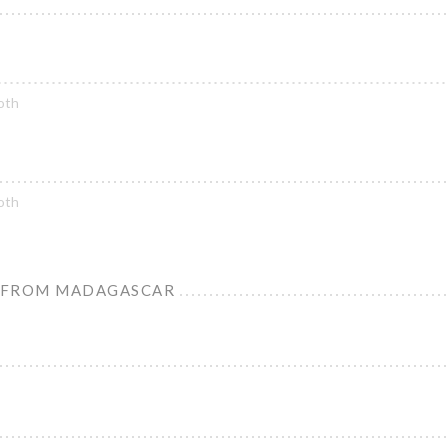
oth
oth
 FROM MADAGASCAR