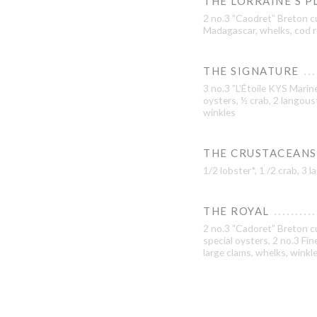
THE LORRAINE’S P
2 no.3 ”Caodret” Breton c
Madagascar, whelks, cod r
THE SIGNATURE
3 no.3 ”L’Étoile KYS Marine
oysters, ½ crab, 2 langous
winkles
THE CRUSTACEANS
1/2 lobster*, 1 /2 crab, 3
THE ROYAL
2 no.3 ”Cadoret” Breton cu
special oysters, 2 no.3 Fi
large clams, whelks, winkl