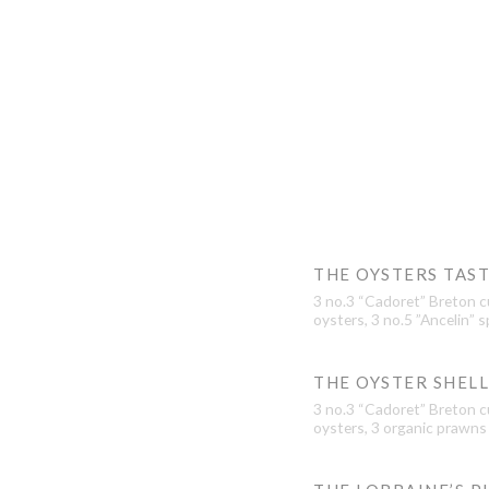
THE OYSTERS TAS
3 no.3 “Cadoret” Breton cu
oysters, 3 no.5 ”Ancelin” s
THE OYSTER SHEL
3 no.3 “Cadoret” Breton cu
oysters, 3 organic prawns 