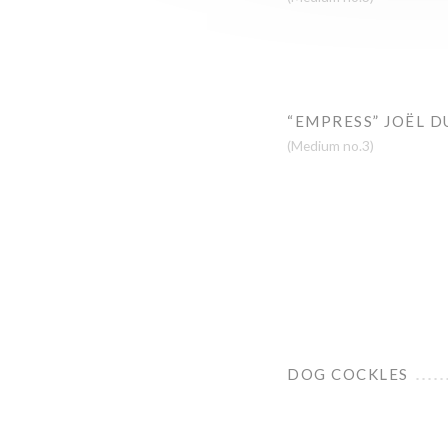
“EMPRESS” JOËL D
(Medium no.3)
DOG COCKLES