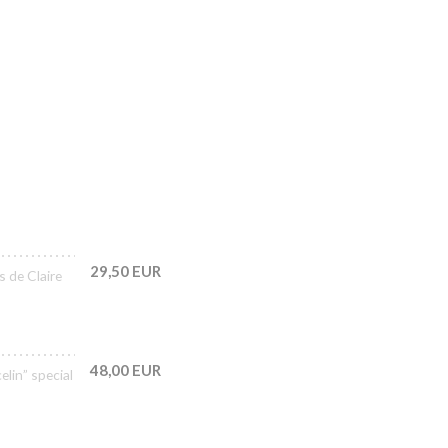
29,50 EUR
s de Claire
48,00 EUR
lin” special