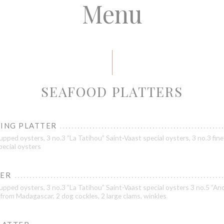
Menu
SEAFOOD PLATTERS
TING PLATTER
pped oysters, 3 no.3 ”La Tatihou” Saint-Vaast special oysters, 3 no.3 fine
pecial oysters
LER
pped oysters, 3 no.3 ”La Tatihou” Saint-Vaast special oysters 3 no.5 ”Ance
from Madagascar, 2 dog cockles, 2 large clams, winkles