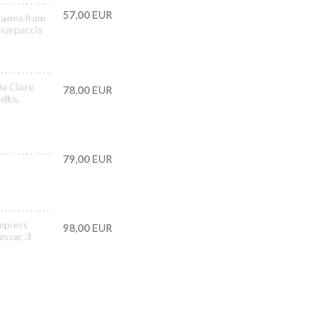
57,00 EUR
prawns from
 carpaccio
de Claire
78,00 EUR
elks,
79,00 EUR
Empress
98,00 EUR
ascar, 3