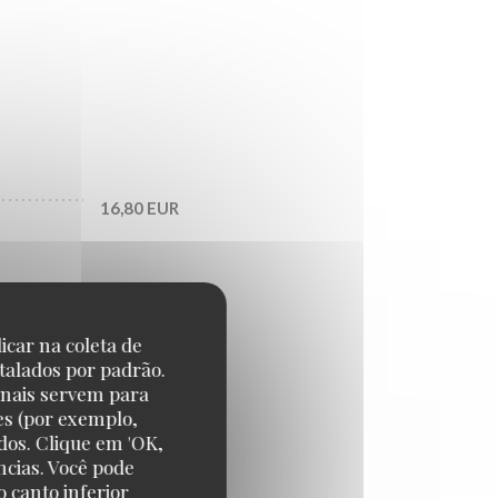
16,80 EUR
25,80 EUR
icar na coleta de
talados por padrão.
29,70 EUR
onais servem para
es (por exemplo,
dos. Clique em 'OK,
ncias. Você pode
 canto inferior