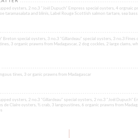
LATTER
upped oysters, 2 no.3 ”Joël Dupuch” Empress special oysters, 4 orgnaic 
oe taramasalata and blinis, Label Rouge Scottish salmon tartare, sea bass
” Breton special oysters, 3 no.3 ”Gillardeau” special oysters, 3 no.3 Fines 
tines, 3 organic prawns from Madagascar, 2 dog cockles, 2 large clams, wh
 langous tines, 3 or ganic prawns from Madagascar
pped oysters, 2 no.3 ”Gillardeau” special oysters, 2 no.3 ”Joël Dupuch” 
nes de Claire oysters, ½ crab, 3 langoustines, 6 organic prawns from Madag
es