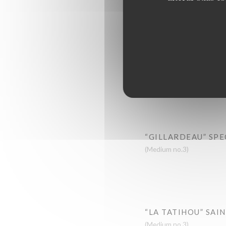
FINE DE CLAIRE
(Medium no.3)
“ANCELIN” SPECIA
(Small no.5)
“GILLARDEAU” SPE
(Medium no.3)
“LA TATIHOU” SAI
(Medium no.3)