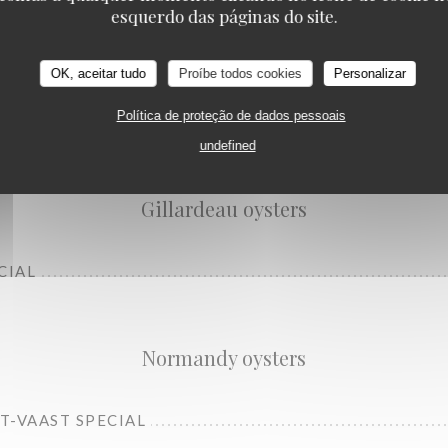
esquerdo das páginas do site.
OK, aceitar tudo
Proíbe todos cookies
Personalizar
Política de proteção de dados pessoais
L
undefined
Gillardeau oysters
CIAL
Normandy oysters
NT-VAAST SPECIAL