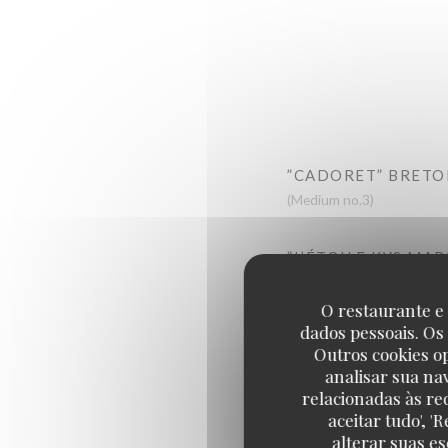
”CADORET” BRETO
(Medium no.3)
”L’ÉTOILE KYS MA
(Medium no.3)
O restaurante e 
dados pessoais. Os
“CADORET” BELON
Outros cookies o
Large
analisar sua na
relacionadas às re
aceitar tudo', 
alterar suas e