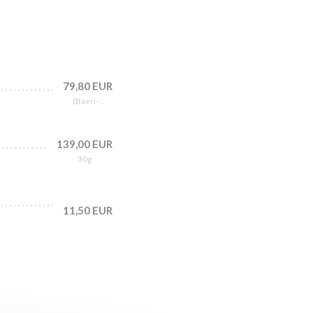
79,80 EUR
(Baeri - .
139,00 EUR
30g
11,50 EUR