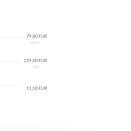
79,80 EUR
(Baeri - .
139,00 EUR
30g
11,50 EUR