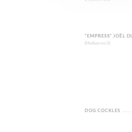
“EMPRESS” JOËL D
(Medium no.3)
DOG COCKLES