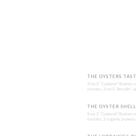
THE OYSTERS TAS
3 no.3 “Cadoret” Breton cu
oysters, 3 no.5 ”Ancelin” s
THE OYSTER SHEL
3 no.3 “Cadoret” Breton cu
oysters, 3 organic prawns 