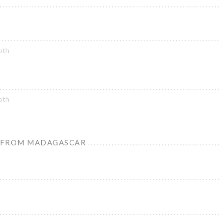
oth
oth
 FROM MADAGASCAR