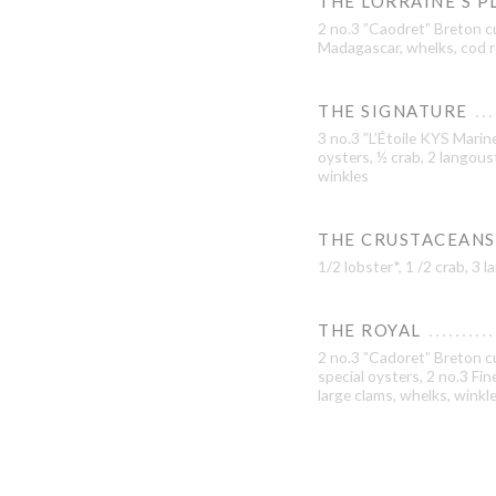
THE LORRAINE’S P
2 no.3 ”Caodret” Breton c
Madagascar, whelks, cod r
THE SIGNATURE
3 no.3 ”L’Étoile KYS Marine
oysters, ½ crab, 2 langous
winkles
THE CRUSTACEANS
1/2 lobster*, 1 /2 crab, 3
THE ROYAL
2 no.3 ”Cadoret” Breton cu
special oysters, 2 no.3 Fi
large clams, whelks, winkl