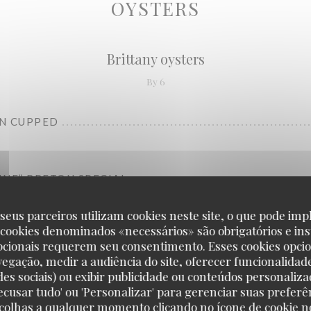
OYSTERS
Brittany oysters
By 6
N CUPPED
RINE” BRETON SPECIAL
seus parceiros utilizam cookies neste site, o que pode impl
 cookies denominados «necessários» são obrigatórios e ins
pcionais requerem seu consentimento. Esses cookies opci
vegação, medir a audiência do site, oferecer funcionalidad
des sociais) ou exibir publicidade ou conteúdos personaliza
'Recusar tudo' ou 'Personalizar' para gerenciar suas preferê
Charente-Maritime oysters
scolhas a qualquer momento clicando no ícone de cookie no