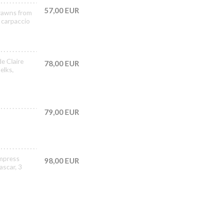
57,00 EUR
prawns from
 carpaccio
de Claire
78,00 EUR
elks,
79,00 EUR
Empress
98,00 EUR
ascar, 3