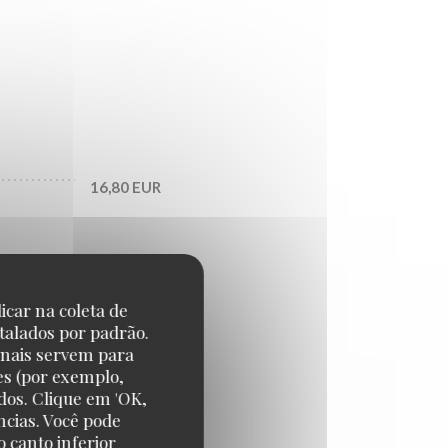
16,80 EUR
25,80 EUR
icar na coleta de
talados por padrão.
29,70 EUR
onais servem para
es (por exemplo,
dos. Clique em 'OK,
ncias. Você pode
 canto inferior