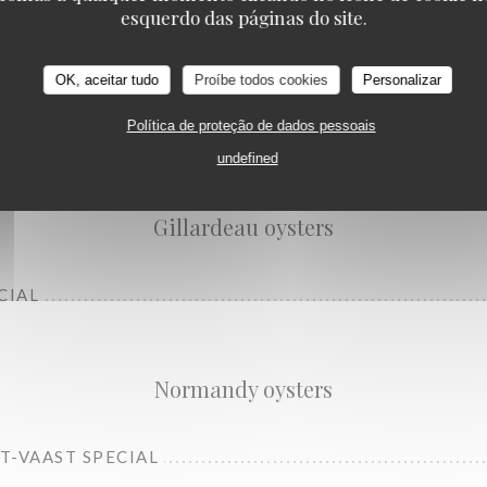
esquerdo das páginas do site.
OK, aceitar tudo
Proíbe todos cookies
Personalizar
Política de proteção de dados pessoais
L
undefined
Gillardeau oysters
CIAL
Normandy oysters
NT-VAAST SPECIAL