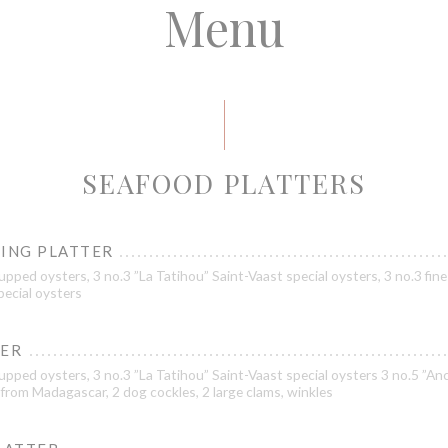
Menu
SEAFOOD PLATTERS
TING PLATTER
pped oysters, 3 no.3 ”La Tatihou” Saint-Vaast special oysters, 3 no.3 fine
pecial oysters
LER
pped oysters, 3 no.3 ”La Tatihou” Saint-Vaast special oysters 3 no.5 ”Ance
from Madagascar, 2 dog cockles, 2 large clams, winkles