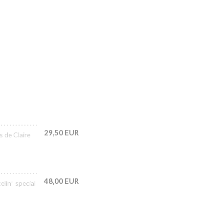
29,50 EUR
s de Claire
48,00 EUR
lin” special