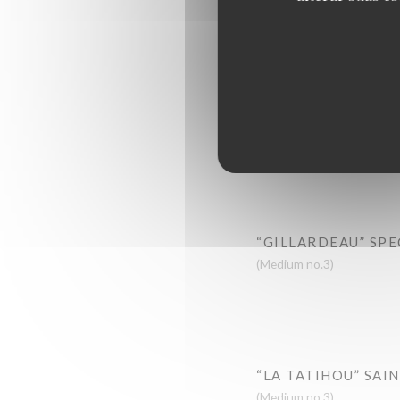
FINE DE CLAIRE
(Medium no.3)
“ANCELIN” SPECIA
(Small no.5)
“GILLARDEAU” SPE
(Medium no.3)
“LA TATIHOU” SAI
(Medium no.3)