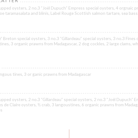
LATTER
upped oysters, 2 no.3 ”Joël Dupuch” Empress special oysters, 4 orgnaic 
oe taramasalata and blinis, Label Rouge Scottish salmon tartare, sea bass
” Breton special oysters, 3 no.3 ”Gillardeau” special oysters, 3 no.3 Fines 
tines, 3 organic prawns from Madagascar, 2 dog cockles, 2 large clams, wh
 langous tines, 3 or ganic prawns from Madagascar
pped oysters, 2 no.3 ”Gillardeau” special oysters, 2 no.3 ”Joël Dupuch” 
nes de Claire oysters, ½ crab, 3 langoustines, 6 organic prawns from Madag
es