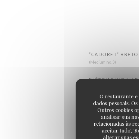
”CADORET” BRETO
(Medium no.3)
”L’ÉTOILE KYS MA
(Medium no.3)
O restaurante e 
dados pessoais. Os
“CADORET” BELON
Outros cookies o
Large
analisar sua na
relacionadas às re
aceitar tudo', 
alterar suas e