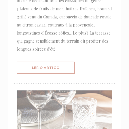
la carte déclinant tous les classiques du genre :
plateaux de fruits de mer, huitres fraîches, homard
grillé venu du Canada, carpaccio de daurade royale
au citron caviar, couteaux à la provençale,
langoustines d’Écosse rôties... Le plus? La terrasse
qui gagne sensiblement du terrain où profiter des
longues soirées d'été.
((ABRE NUMA NOVA JANELA))
LER O ARTIGO