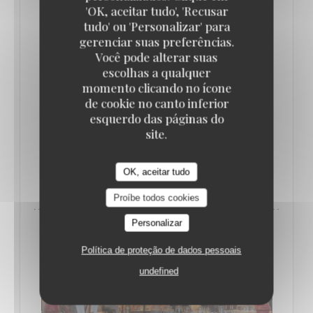
Chablis ou Chardonnay.
'OK, aceitar tudo', 'Recusar
tudo' ou 'Personalizar' para
gerenciar suas preferências.
Plateaux à partir de 16,50 € par personne. En
Você pode alterar suas
livraison (sur Paris 8, Paris 16, Paris 17, Levallois et
escolhas a qualquer
momento clicando no ícone
Neuilly sur Seine uniquement) ou à emporter à La
de cookie no canto inferior
Lorraine, 2 place des Ternes, Paris 8e.
esquerdo das páginas do
Réservations sur brasserielalorraine.com.
site.
((ABRE NUMA NOVA JANELA))
LER O ARTIGO
OK, aceitar tudo
Proíbe todos cookies
Personalizar
Política de proteção de dados pessoais
undefined