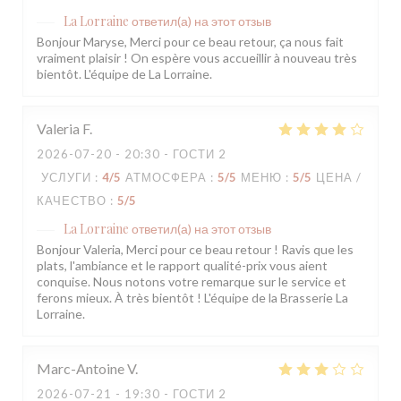
La Lorraine
ответил(а) на этот отзыв
Bonjour Maryse, Merci pour ce beau retour, ça nous fait
vraiment plaisir ! On espère vous accueillir à nouveau très
bientôt. L'équipe de La Lorraine.
Valeria
F
2026-07-20
- 20:30 - ГОСТИ 2
УСЛУГИ
:
4
/5
АТМОСФЕРА
:
5
/5
МЕНЮ
:
5
/5
ЦЕНА /
КАЧЕСТВО
:
5
/5
La Lorraine
ответил(а) на этот отзыв
Bonjour Valeria, Merci pour ce beau retour ! Ravis que les
plats, l'ambiance et le rapport qualité-prix vous aient
conquise. Nous notons votre remarque sur le service et
ferons mieux. À très bientôt ! L'équipe de la Brasserie La
Lorraine.
Marc-Antoine
V
2026-07-21
- 19:30 - ГОСТИ 2