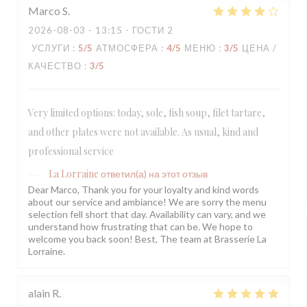
Marco
S
2026-08-03
- 13:15 - ГОСТИ 2
УСЛУГИ
:
5
/5
АТМОСФЕРА
:
4
/5
МЕНЮ
:
3
/5
ЦЕНА /
КАЧЕСТВО
:
3
/5
Very limited options: today, sole, fish soup, filet tartare,
and other plates were not available. As usual, kind and
professional service
La Lorraine
ответил(а) на этот отзыв
Dear Marco, Thank you for your loyalty and kind words
about our service and ambiance! We are sorry the menu
selection fell short that day. Availability can vary, and we
understand how frustrating that can be. We hope to
welcome you back soon! Best, The team at Brasserie La
Lorraine.
alain
R