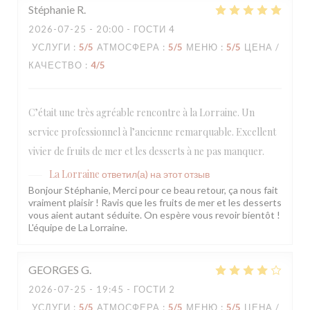
Stéphanie
R
2026-07-25
- 20:00 - ГОСТИ 4
УСЛУГИ
:
5
/5
АТМОСФЕРА
:
5
/5
МЕНЮ
:
5
/5
ЦЕНА /
КАЧЕСТВО
:
4
/5
C’était une très agréable rencontre à la Lorraine. Un
service professionnel à l’ancienne remarquable. Excellent
vivier de fruits de mer et les desserts à ne pas manquer.
La Lorraine
ответил(а) на этот отзыв
Bonjour Stéphanie, Merci pour ce beau retour, ça nous fait
vraiment plaisir ! Ravis que les fruits de mer et les desserts
vous aient autant séduite. On espère vous revoir bientôt !
L'équipe de La Lorraine.
GEORGES
G
2026-07-25
- 19:45 - ГОСТИ 2
УСЛУГИ
:
5
/5
АТМОСФЕРА
:
5
/5
МЕНЮ
:
5
/5
ЦЕНА /