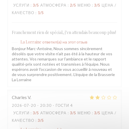
УСЛУГИ
:
3
/5
АТМОСФЕРА
:
2
/5
МЕНЮ
:
3
/5
ЦЕНА /
КАЧЕСТВО
:
1
/5
Franchement rien de spécial, j’en attendais beaucoup plus!
La Lorraine
ответил(а) на этот отзыв
Bonjour Marc-Antoine, Nous sommes sincèrement
désolés que votre visite n'ait pas été à la hauteur de vos
attentes. Vos remarques sur l'ambiance et le rapport
qualité-prix sont notées et transmises à l'équipe. Nous
espérons avoir l'occasion de vous accueillir à nouveau et
de vous surprendre positivement. L'équipe de la Brasserie
La Lorraine
Charles
V
2026-07-20
- 20:30 - ГОСТИ 4
УСЛУГИ
:
3
/5
АТМОСФЕРА
:
3
/5
МЕНЮ
:
3
/5
ЦЕНА /
КАЧЕСТВО
:
3
/5