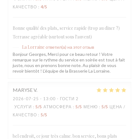
КАЧЕСТВО
:
4
/5
Bonne qualité des plats, service rapide (trop au dîner ?)
Terrasse agréable (surtout sous l'auvent)
La Lorraine
ответил(а) на этот отзыв
Bonjour Georges, Merci pour ce beau retour ! Votre
remarque sur le rythme du service en soirée est tout à fait
juste, nous en prenons bonne note. Au plaisir de vous
revoir bientôt ! L'équipe de la Brasserie La Lorraine.
MARYSE
V
2026-07-25
- 13:00 - ГОСТИ 2
УСЛУГИ
:
5
/5
АТМОСФЕРА
:
5
/5
МЕНЮ
:
5
/5
ЦЕНА /
КАЧЕСТВО
:
5
/5
bel endroit, ce jour très calme. bon service, bons plats