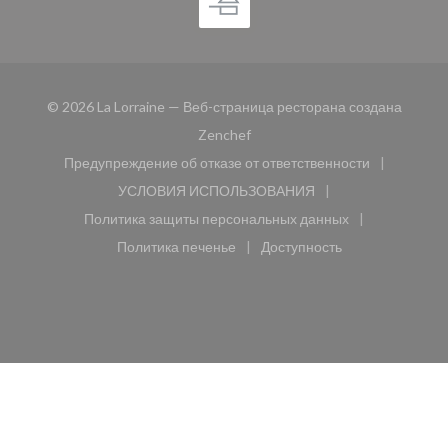
© 2026 La Lorraine — Веб-страница ресторана создана
((открывается в новом окне))
Zenchef
Предупреждение об отказе от ответственности
((открывается в новом окне))
УСЛОВИЯ ИСПОЛЬЗОВАНИЯ
((открывается в новом окне))
Политика защиты персональных данных
((открывается в новом окне))
Политика печенье
Доступность
((открывается в новом окне))
((открывается в новом 