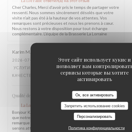
La Lorraine
ответил(а) на этот отзыв
Cher Charles, Merci d'avoir pris le temps de partager votre
ressenti. Nous sommes sincèrement désolés que votre
visite n'ait pas été à la hauteur de vos attentes. Vos
remarques sont précieuses et nous les prenons à cœur.
Nous restons à votre disposition pour tout échange
complémentaire. L'équipe de la Brasserie La Lorraine
Karim
M
Этот сайт использует кукис и
2026-07-17
- 20:30 - ГОСТИ 2
позволяет вам контролироват
УСЛУГИ
:
5
/5
АТМОСФЕРА
:
4
/5
МЕНЮ
:
4
/5
ЦЕНА /
сервисы которые вы хотите
КАЧЕСТВО
:
3
/5
активировать
Ок, все активировать
Qualité des plats, cadre et amabilité de l’équipe
La Lorraine
ответил(а) на этот отзыв
Запретить использование cookies
Bonjour Karim, Merci pour ce retour ! Nous sommes ravis
Персонализировать
que notre équipe et l'ambiance vous aient plu. Votre
remarque sur le rapport qualité-prix est notée, nous y
serons attentifs. À très bientôt !
Политика конфиденциальности