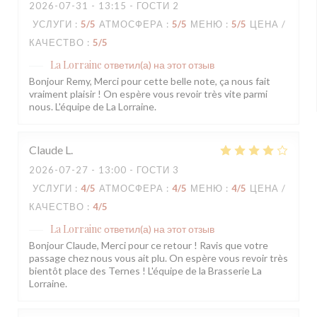
2026-07-31
- 13:15 - ГОСТИ 2
УСЛУГИ
:
5
/5
АТМОСФЕРА
:
5
/5
МЕНЮ
:
5
/5
ЦЕНА /
КАЧЕСТВО
:
5
/5
La Lorraine
ответил(а) на этот отзыв
Bonjour Remy, Merci pour cette belle note, ça nous fait
vraiment plaisir ! On espère vous revoir très vite parmi
nous. L'équipe de La Lorraine.
Claude
L
2026-07-27
- 13:00 - ГОСТИ 3
УСЛУГИ
:
4
/5
АТМОСФЕРА
:
4
/5
МЕНЮ
:
4
/5
ЦЕНА /
КАЧЕСТВО
:
4
/5
La Lorraine
ответил(а) на этот отзыв
Bonjour Claude, Merci pour ce retour ! Ravis que votre
passage chez nous vous ait plu. On espère vous revoir très
bientôt place des Ternes ! L'équipe de la Brasserie La
Lorraine.