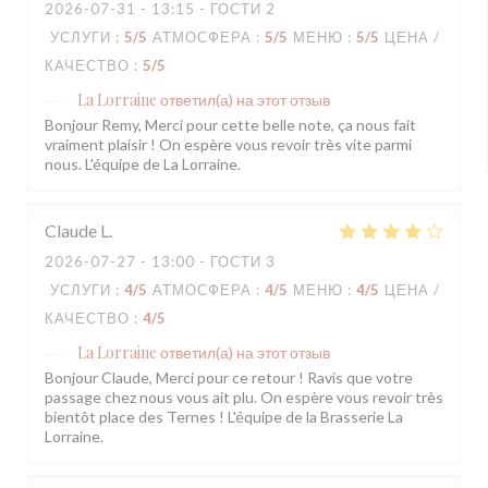
2026-07-31
- 13:15 - ГОСТИ 2
УСЛУГИ
:
5
/5
АТМОСФЕРА
:
5
/5
МЕНЮ
:
5
/5
ЦЕНА /
КАЧЕСТВО
:
5
/5
La Lorraine
ответил(а) на этот отзыв
Bonjour Remy, Merci pour cette belle note, ça nous fait
vraiment plaisir ! On espère vous revoir très vite parmi
nous. L'équipe de La Lorraine.
Claude
L
2026-07-27
- 13:00 - ГОСТИ 3
УСЛУГИ
:
4
/5
АТМОСФЕРА
:
4
/5
МЕНЮ
:
4
/5
ЦЕНА /
КАЧЕСТВО
:
4
/5
La Lorraine
ответил(а) на этот отзыв
Bonjour Claude, Merci pour ce retour ! Ravis que votre
passage chez nous vous ait plu. On espère vous revoir très
bientôt place des Ternes ! L'équipe de la Brasserie La
Lorraine.