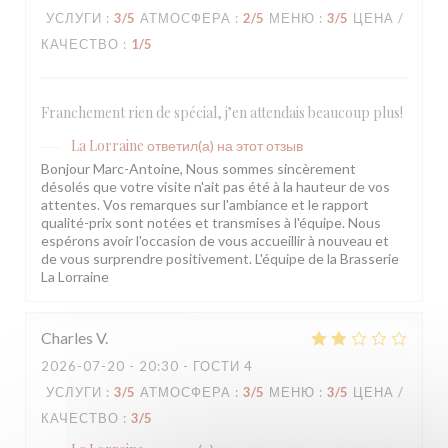
УСЛУГИ
:
3
/5
АТМОСФЕРА
:
2
/5
МЕНЮ
:
3
/5
ЦЕНА /
КАЧЕСТВО
:
1
/5
Franchement rien de spécial, j’en attendais beaucoup plus!
La Lorraine
ответил(а) на этот отзыв
Bonjour Marc-Antoine, Nous sommes sincèrement
désolés que votre visite n'ait pas été à la hauteur de vos
attentes. Vos remarques sur l'ambiance et le rapport
qualité-prix sont notées et transmises à l'équipe. Nous
espérons avoir l'occasion de vous accueillir à nouveau et
de vous surprendre positivement. L'équipe de la Brasserie
La Lorraine
Charles
V
2026-07-20
- 20:30 - ГОСТИ 4
УСЛУГИ
:
3
/5
АТМОСФЕРА
:
3
/5
МЕНЮ
:
3
/5
ЦЕНА /
КАЧЕСТВО
:
3
/5