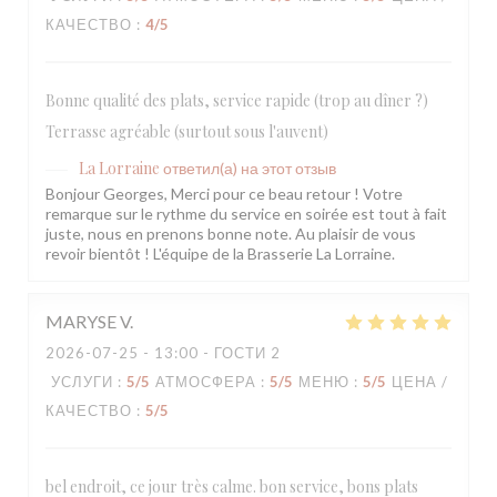
КАЧЕСТВО
:
4
/5
Bonne qualité des plats, service rapide (trop au dîner ?)
Terrasse agréable (surtout sous l'auvent)
La Lorraine
ответил(а) на этот отзыв
Bonjour Georges, Merci pour ce beau retour ! Votre
remarque sur le rythme du service en soirée est tout à fait
juste, nous en prenons bonne note. Au plaisir de vous
revoir bientôt ! L'équipe de la Brasserie La Lorraine.
MARYSE
V
2026-07-25
- 13:00 - ГОСТИ 2
УСЛУГИ
:
5
/5
АТМОСФЕРА
:
5
/5
МЕНЮ
:
5
/5
ЦЕНА /
КАЧЕСТВО
:
5
/5
bel endroit, ce jour très calme. bon service, bons plats