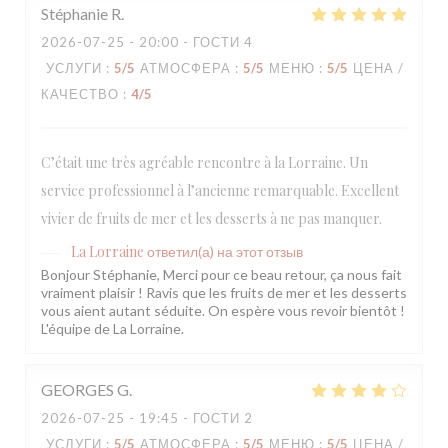
Stéphanie
R
2026-07-25
- 20:00 - ГОСТИ 4
УСЛУГИ
:
5
/5
АТМОСФЕРА
:
5
/5
МЕНЮ
:
5
/5
ЦЕНА /
КАЧЕСТВО
:
4
/5
C’était une très agréable rencontre à la Lorraine. Un
service professionnel à l’ancienne remarquable. Excellent
vivier de fruits de mer et les desserts à ne pas manquer.
La Lorraine
ответил(а) на этот отзыв
Bonjour Stéphanie, Merci pour ce beau retour, ça nous fait
vraiment plaisir ! Ravis que les fruits de mer et les desserts
vous aient autant séduite. On espère vous revoir bientôt !
L'équipe de La Lorraine.
GEORGES
G
2026-07-25
- 19:45 - ГОСТИ 2
УСЛУГИ
:
5
/5
АТМОСФЕРА
:
5
/5
МЕНЮ
:
5
/5
ЦЕНА /