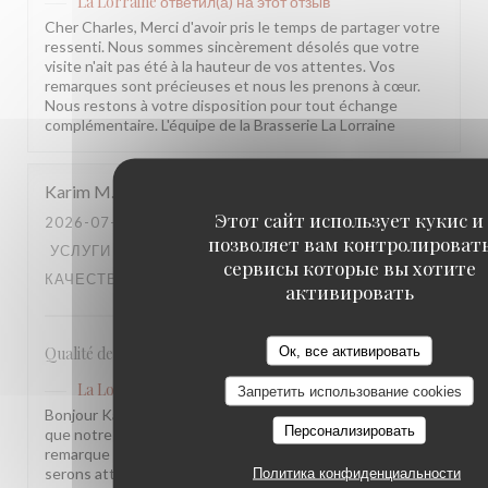
La Lorraine
ответил(а) на этот отзыв
Cher Charles, Merci d'avoir pris le temps de partager votre
ressenti. Nous sommes sincèrement désolés que votre
visite n'ait pas été à la hauteur de vos attentes. Vos
remarques sont précieuses et nous les prenons à cœur.
Nous restons à votre disposition pour tout échange
complémentaire. L'équipe de la Brasserie La Lorraine
Karim
M
Этот сайт использует кукис и
2026-07-17
- 20:30 - ГОСТИ 2
позволяет вам контролироват
УСЛУГИ
:
5
/5
АТМОСФЕРА
:
4
/5
МЕНЮ
:
4
/5
ЦЕНА /
сервисы которые вы хотите
КАЧЕСТВО
:
3
/5
активировать
Ок, все активировать
Qualité des plats, cadre et amabilité de l’équipe
La Lorraine
ответил(а) на этот отзыв
Запретить использование cookies
Bonjour Karim, Merci pour ce retour ! Nous sommes ravis
Персонализировать
que notre équipe et l'ambiance vous aient plu. Votre
remarque sur le rapport qualité-prix est notée, nous y
serons attentifs. À très bientôt !
Политика конфиденциальности