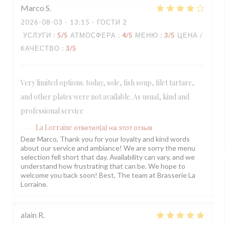
Marco
S
2026-08-03
- 13:15 - ГОСТИ 2
УСЛУГИ
:
5
/5
АТМОСФЕРА
:
4
/5
МЕНЮ
:
3
/5
ЦЕНА /
КАЧЕСТВО
:
3
/5
Very limited options: today, sole, fish soup, filet tartare,
and other plates were not available. As usual, kind and
professional service
La Lorraine
ответил(а) на этот отзыв
Dear Marco, Thank you for your loyalty and kind words
about our service and ambiance! We are sorry the menu
selection fell short that day. Availability can vary, and we
understand how frustrating that can be. We hope to
welcome you back soon! Best, The team at Brasserie La
Lorraine.
alain
R