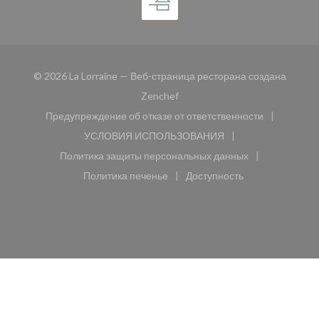
© 2026 La Lorraine — Веб-страница ресторана создана
((открывается в новом окне))
Zenchef
Предупреждение об отказе от ответственности
((открывается в новом окне))
УСЛОВИЯ ИСПОЛЬЗОВАНИЯ
((открывается в новом окне))
Политика защиты персональных данных
((открывается в новом окне))
Политика печенье
Доступность
((открывается в новом окне))
((открывается в новом 