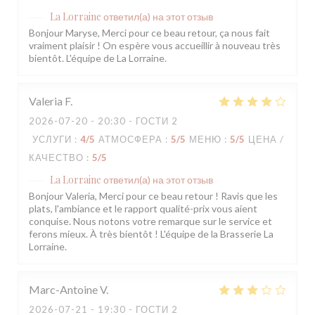
La Lorraine
ответил(а) на этот отзыв
Bonjour Maryse, Merci pour ce beau retour, ça nous fait
vraiment plaisir ! On espère vous accueillir à nouveau très
bientôt. L'équipe de La Lorraine.
Valeria
F
2026-07-20
- 20:30 - ГОСТИ 2
УСЛУГИ
:
4
/5
АТМОСФЕРА
:
5
/5
МЕНЮ
:
5
/5
ЦЕНА /
КАЧЕСТВО
:
5
/5
La Lorraine
ответил(а) на этот отзыв
Bonjour Valeria, Merci pour ce beau retour ! Ravis que les
plats, l'ambiance et le rapport qualité-prix vous aient
conquise. Nous notons votre remarque sur le service et
ferons mieux. À très bientôt ! L'équipe de la Brasserie La
Lorraine.
Marc-Antoine
V
2026-07-21
- 19:30 - ГОСТИ 2