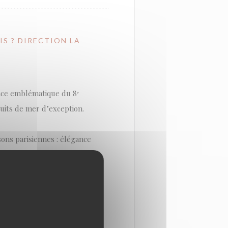
IS ? DIRECTION LA
ence emblématique du 8ᵉ
uits de mer d’exception.
sons parisiennes : élégance
 Modernisée sans perdre
 que les visiteurs de
rée : ici, le fruit de mer