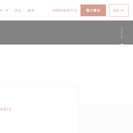
ZH
片
评论
媒体
地图和联系方式
预订餐位
((在新窗口中打开))
((在新窗口中打开))
Fac
Ins
ARIS