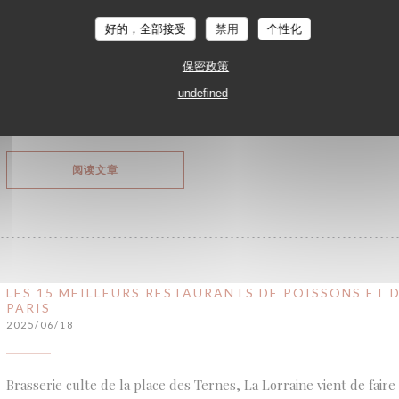
Le service à la française est un véritable art. Chaque geste est pré
accompagné dans le choix des produits, le poisson est présenté c
好的，全部接受
禁用
个性化
avec soin à table. Ce niveau d’exigence est rare à Paris, et contri
保密政策
l’établissement. De l’écailler au maître d’hôtel, tout le personn
undefined
respect des traditions d’accueil à la parisienne.
((在新窗口中打开))
阅读文章
LES 15 MEILLEURS RESTAURANTS DE POISSONS ET D
PARIS
2025/06/18
Brasserie culte de la place des Ternes, La Lorraine vient de fair