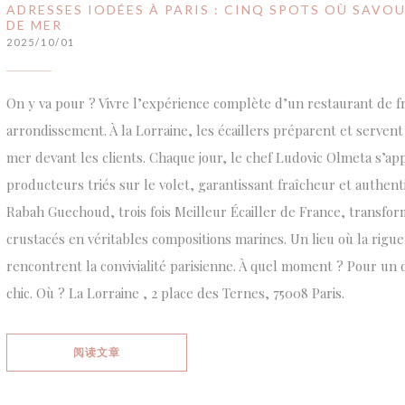
ADRESSES IODÉES À PARIS : CINQ SPOTS OÙ SAVO
DE MER
2025/10/01
On y va pour ? Vivre l’expérience complète d’un restaurant de f
arrondissement. À la Lorraine, les écaillers préparent et servent
mer devant les clients. Chaque jour, le chef Ludovic Olmeta s’ap
producteurs triés sur le volet, garantissant fraîcheur et authenti
Rabah Guechoud, trois fois Meilleur Écailler de France, transfor
crustacés en véritables compositions marines. Un lieu où la rigueu
rencontrent la convivialité parisienne. À quel moment ? Pour un 
chic. Où ? La Lorraine , 2 place des Ternes, 75008 Paris.
((在新窗口中打开))
阅读文章