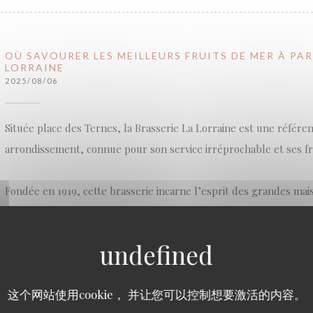
OÙ SAVOURER LES MEILLEURS FRUITS DE MER À PAR
LORRAINE
2025/08/06
Située place des Ternes, la Brasserie La Lorraine est une référ
arrondissement, connue pour son service irréprochable et ses fr
Fondée en 1919, cette brasserie incarne l’esprit des grandes mai
du décor, rigueur du service et produits sélectionnés avec soin.
son cachet historique, elle séduit aujourd’hui autant les habitués
passage. Le banc d’huîtres installé en salle donne le ton dès l’ent
est roi.
这个网站使用cookie， 并让您可以控制想要激活的内容。