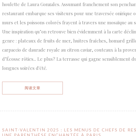
houlette de Laura Gonzales. Assumant franchement son penchant
restaurant embarque ses visiteurs pour une traversée onirique o
murs et les poissons colorés frayent à travers une mosaïque au so
Une inspiration qu’on retrouve bien évidemment à la carte déclin
genre : plateaux de fruits de mer, huitres fraîches, homard gril
carpaccio de daurade royale au citron caviar, couteaux à la prove
d’Écosse rôties... Le plus? La terrasse qui gagne sensiblement du
longues soirées d'été.
((在新窗口中打开))
阅读文章
SAINT-VALENTIN 2025 : LES MENUS DE CHEFS DE 
UNE PARENTHÈSE ENCHANTÉE À PARIS