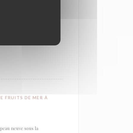
cis, le client est
ru avant cuisson puis servi
bue à la réputation de
el est formé dans le
E FRUITS DE MER À
e peau neuve sous la