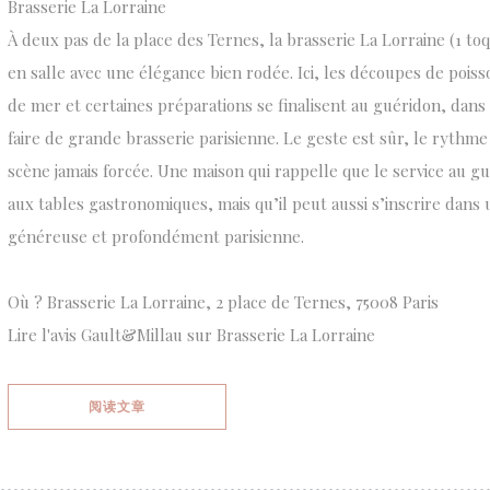
Brasserie La Lorraine
À deux pas de la place des Ternes, la brasserie La Lorraine (1 toqu
en salle avec une élégance bien rodée. Ici, les découpes de poisso
de mer et certaines préparations se finalisent au guéridon, dans 
faire de grande brasserie parisienne. Le geste est sûr, le rythme 
scène jamais forcée. Une maison qui rappelle que le service au g
aux tables gastronomiques, mais qu’il peut aussi s’inscrire dans u
généreuse et profondément parisienne.
Où ? Brasserie La Lorraine, 2 place de Ternes, 75008 Paris
Lire l'avis Gault&Millau sur Brasserie La Lorraine
((在新窗口中打开))
阅读文章