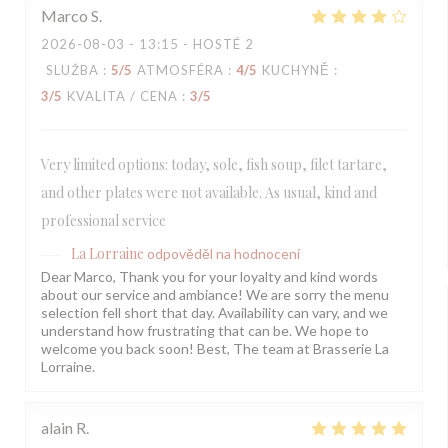
Marco
S
2026-08-03
- 13:15 - HOSTÉ 2
SLUŽBA
:
5
/5
ATMOSFÉRA
:
4
/5
KUCHYNĚ
:
3
/5
KVALITA / CENA
:
3
/5
Very limited options: today, sole, fish soup, filet tartare,
and other plates were not available. As usual, kind and
professional service
La Lorraine
odpověděl na hodnocení
Dear Marco, Thank you for your loyalty and kind words
about our service and ambiance! We are sorry the menu
selection fell short that day. Availability can vary, and we
understand how frustrating that can be. We hope to
welcome you back soon! Best, The team at Brasserie La
Lorraine.
alain
R