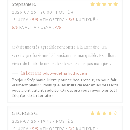
Stéphanie
R
2026-07-25
- 20:00 - HOSTÉ 4
SLUŽBA
:
5
/5
ATMOSFÉRA
:
5
/5
KUCHYNĚ
:
5
/5
KVALITA / CENA
:
4
/5
C’était une très agréable rencontre à la Lorraine. Un
service professionnel à l’ancienne remarquable. Excellent
vivier de fruits de mer et les desserts à ne pas manquer.
La Lorraine
odpověděl na hodnocení
Bonjour Stéphanie, Merci pour ce beau retour, ça nous fait
vraiment plaisir ! Ravis que les fruits de mer et les desserts
vous aient autant séduite. On espère vous revoir bientôt !
L'équipe de La Lorraine.
GEORGES
G
2026-07-25
- 19:45 - HOSTÉ 2
SLUŽBA
:
5
/5
ATMOSFÉRA
:
5
/5
KUCHYNĚ
: