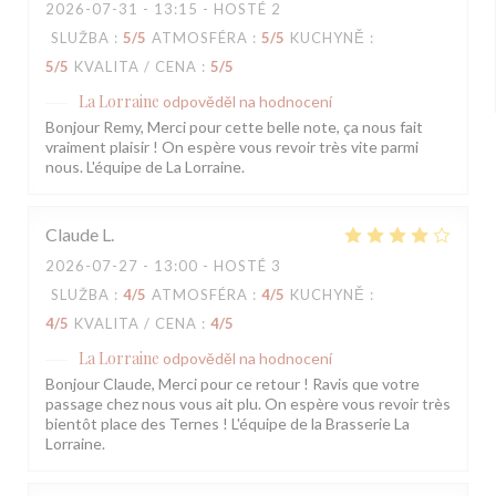
2026-07-31
- 13:15 - HOSTÉ 2
SLUŽBA
:
5
/5
ATMOSFÉRA
:
5
/5
KUCHYNĚ
:
5
/5
KVALITA / CENA
:
5
/5
La Lorraine
odpověděl na hodnocení
Bonjour Remy, Merci pour cette belle note, ça nous fait
vraiment plaisir ! On espère vous revoir très vite parmi
nous. L'équipe de La Lorraine.
Claude
L
2026-07-27
- 13:00 - HOSTÉ 3
SLUŽBA
:
4
/5
ATMOSFÉRA
:
4
/5
KUCHYNĚ
:
4
/5
KVALITA / CENA
:
4
/5
La Lorraine
odpověděl na hodnocení
Bonjour Claude, Merci pour ce retour ! Ravis que votre
passage chez nous vous ait plu. On espère vous revoir très
bientôt place des Ternes ! L'équipe de la Brasserie La
Lorraine.