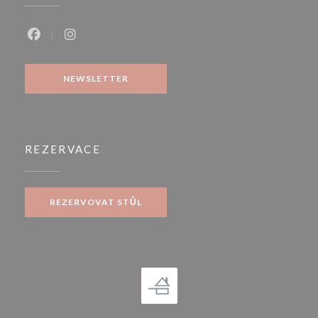
Facebook ((otevře se v novém okně))
Instagram ((otevře se v novém okně))
NEWSLETTER
REZERVACE
REZERVOVAT STŮL