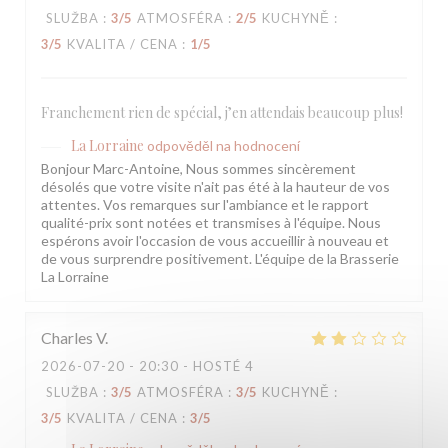
SLUŽBA
:
3
/5
ATMOSFÉRA
:
2
/5
KUCHYNĚ
:
3
/5
KVALITA / CENA
:
1
/5
Franchement rien de spécial, j’en attendais beaucoup plus!
La Lorraine
odpověděl na hodnocení
Bonjour Marc-Antoine, Nous sommes sincèrement
désolés que votre visite n'ait pas été à la hauteur de vos
attentes. Vos remarques sur l'ambiance et le rapport
qualité-prix sont notées et transmises à l'équipe. Nous
espérons avoir l'occasion de vous accueillir à nouveau et
de vous surprendre positivement. L'équipe de la Brasserie
La Lorraine
Charles
V
2026-07-20
- 20:30 - HOSTÉ 4
SLUŽBA
:
3
/5
ATMOSFÉRA
:
3
/5
KUCHYNĚ
:
3
/5
KVALITA / CENA
:
3
/5