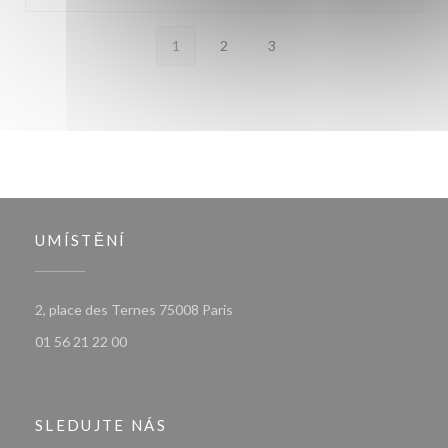
1
2
3
UMÍSTĚNÍ
((otevře se v novém okně))
2, place des Ternes 75008 Paris
01 56 21 22 00
SLEDUJTE NÁS