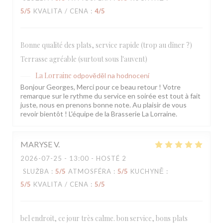
5
/5
KVALITA / CENA
:
4
/5
Bonne qualité des plats, service rapide (trop au dîner ?)
Terrasse agréable (surtout sous l'auvent)
La Lorraine
odpověděl na hodnocení
Bonjour Georges, Merci pour ce beau retour ! Votre
remarque sur le rythme du service en soirée est tout à fait
juste, nous en prenons bonne note. Au plaisir de vous
revoir bientôt ! L'équipe de la Brasserie La Lorraine.
MARYSE
V
2026-07-25
- 13:00 - HOSTÉ 2
SLUŽBA
:
5
/5
ATMOSFÉRA
:
5
/5
KUCHYNĚ
:
5
/5
KVALITA / CENA
:
5
/5
bel endroit, ce jour très calme. bon service, bons plats