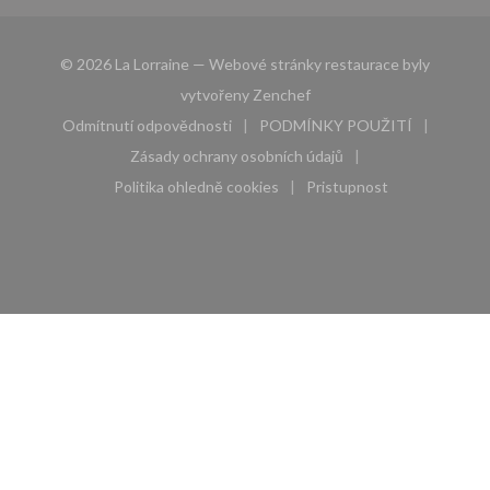
© 2026 La Lorraine — Webové stránky restaurace byly
((otevře se v novém okně))
vytvořeny
Zenchef
Odmítnutí odpovědnosti
PODMÍNKY POUŽITÍ
((otevře se v novém okně))
((otevře se v novém 
Zásady ochrany osobních údajů
((otevře se v novém okně))
Politika ohledně cookies
Pristupnost
((otevře se v novém okně))
((otevře se v novém 