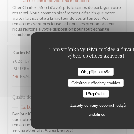
La Lorraine
odpověděl na hodnocení
Cher Charles, Merci d'avoir pris le temps de partager votre
ressenti. Nous sommes sincèrement désolés que votre
visite n'ait pas été à la hauteur de vos attentes. Vos
remarques sont précieuses et nous les prenons à cœur.
Nous restons à votre disposition pour tout échange
complémentaire. L'équipe de la Brasserie La Lorraine
Tato stránka využívá cookies a dává t
Karim
M
výběr, co chceš aktivovat
2026-07-17
- 20:30 - HOSTÉ 2
SLUŽBA
:
5
/5
ATMOSFÉRA
:
4
/5
KUCHYNĚ
:
OK, přijmout vše
4
/5
KVALITA / CENA
:
3
/5
Odmítnout všechny cookies
Přizpůsobit
Qualité des plats, cadre et amabilité de l’équipe
Zásady ochrany osobních údajů
La Lorraine
odpověděl na hodnocení
Bonjour Karim, Merci pour ce retour ! Nous sommes ravis
undefined
que notre équipe et l'ambiance vous aient plu. Votre
remarque sur le rapport qualité-prix est notée, nous y
serons attentifs. À très bientôt !