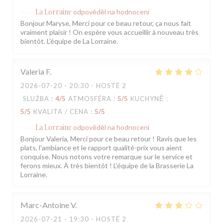
La Lorraine
odpověděl na hodnocení
Bonjour Maryse, Merci pour ce beau retour, ça nous fait
vraiment plaisir ! On espère vous accueillir à nouveau très
bientôt. L'équipe de La Lorraine.
Valeria
F
2026-07-20
- 20:30 - HOSTÉ 2
SLUŽBA
:
4
/5
ATMOSFÉRA
:
5
/5
KUCHYNĚ
:
5
/5
KVALITA / CENA
:
5
/5
La Lorraine
odpověděl na hodnocení
Bonjour Valeria, Merci pour ce beau retour ! Ravis que les
plats, l'ambiance et le rapport qualité-prix vous aient
conquise. Nous notons votre remarque sur le service et
ferons mieux. À très bientôt ! L'équipe de la Brasserie La
Lorraine.
Marc-Antoine
V
2026-07-21
- 19:30 - HOSTÉ 2