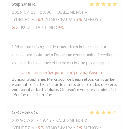
Stéphanie
R
2026-07-25
- 20:00 - ΚΑΛΕΣΜΈΝΟΙ 4
ΥΠΗΡΕΣΊΑ
:
5
/5
ΑΤΜΌΣΦΑΙΡΑ
:
5
/5
ΜΕΝΟΎ
:
5
/5
ΠΟΙΌΤΗΤΑ / ΤΙΜΉ
:
4
/5
C’était une très agréable rencontre à la Lorraine. Un
service professionnel à l’ancienne remarquable. Excellent
vivier de fruits de mer et les desserts à ne pas manquer.
La Lorraine
απάντησε σε αυτή την αξιολόγηση
Bonjour Stéphanie, Merci pour ce beau retour, ça nous fait
vraiment plaisir ! Ravis que les fruits de mer et les desserts
vous aient autant séduite. On espère vous revoir bientôt !
L'équipe de La Lorraine.
GEORGES
G
2026-07-25
- 19:45 - ΚΑΛΕΣΜΈΝΟΙ 2
ΥΠΗΡΕΣΊΑ
:
5
/5
ΑΤΜΌΣΦΑΙΡΑ
:
5
/5
ΜΕΝΟΎ
: