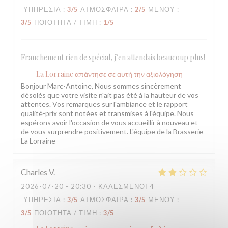
ΥΠΗΡΕΣΊΑ
:
3
/5
ΑΤΜΌΣΦΑΙΡΑ
:
2
/5
ΜΕΝΟΎ
:
3
/5
ΠΟΙΌΤΗΤΑ / ΤΙΜΉ
:
1
/5
Franchement rien de spécial, j’en attendais beaucoup plus!
La Lorraine
απάντησε σε αυτή την αξιολόγηση
Bonjour Marc-Antoine, Nous sommes sincèrement
désolés que votre visite n'ait pas été à la hauteur de vos
attentes. Vos remarques sur l'ambiance et le rapport
qualité-prix sont notées et transmises à l'équipe. Nous
espérons avoir l'occasion de vous accueillir à nouveau et
de vous surprendre positivement. L'équipe de la Brasserie
La Lorraine
Charles
V
2026-07-20
- 20:30 - ΚΑΛΕΣΜΈΝΟΙ 4
ΥΠΗΡΕΣΊΑ
:
3
/5
ΑΤΜΌΣΦΑΙΡΑ
:
3
/5
ΜΕΝΟΎ
:
3
/5
ΠΟΙΌΤΗΤΑ / ΤΙΜΉ
:
3
/5