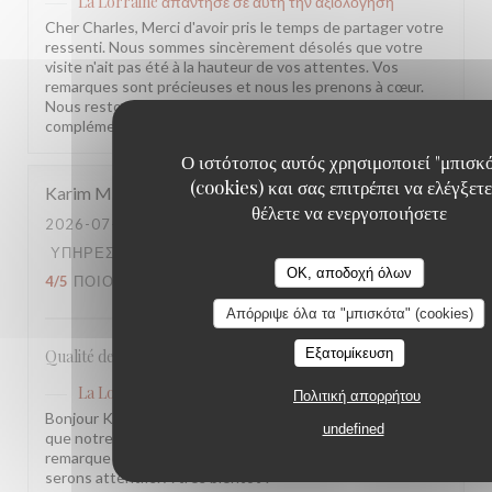
La Lorraine
απάντησε σε αυτή την αξιολόγηση
Cher Charles, Merci d'avoir pris le temps de partager votre
ressenti. Nous sommes sincèrement désolés que votre
visite n'ait pas été à la hauteur de vos attentes. Vos
remarques sont précieuses et nous les prenons à cœur.
Nous restons à votre disposition pour tout échange
complémentaire. L'équipe de la Brasserie La Lorraine
Ο ιστότοπος αυτός χρησιμοποιεί "μπισκ
(cookies) και σας επιτρέπει να ελέγξετε
Karim
M
θέλετε να ενεργοποιήσετε
2026-07-17
- 20:30 - ΚΑΛΕΣΜΈΝΟΙ 2
ΥΠΗΡΕΣΊΑ
:
5
/5
ΑΤΜΌΣΦΑΙΡΑ
:
4
/5
ΜΕΝΟΎ
:
OK, αποδοχή όλων
4
/5
ΠΟΙΌΤΗΤΑ / ΤΙΜΉ
:
3
/5
Απόρριψε όλα τα "μπισκότα" (cookies)
Εξατομίκευση
Qualité des plats, cadre et amabilité de l’équipe
La Lorraine
απάντησε σε αυτή την αξιολόγηση
Πολιτική απορρήτου
Bonjour Karim, Merci pour ce retour ! Nous sommes ravis
undefined
que notre équipe et l'ambiance vous aient plu. Votre
remarque sur le rapport qualité-prix est notée, nous y
serons attentifs. À très bientôt !