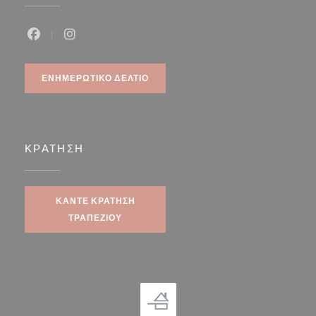
Facebook ((ανοίγει σε νέο παράθυρο))
Instagram ((ανοίγει σε νέο παράθυρο))
ΕΝΗΜΕΡΩΤΙΚΌ ΔΕΛΤΊΟ
ΚΡΆΤΗΣΗ
ΚΆΝΤΕ ΚΡΆΤΗΣΗ
ΤΡΑΠΕΖΙΟΎ