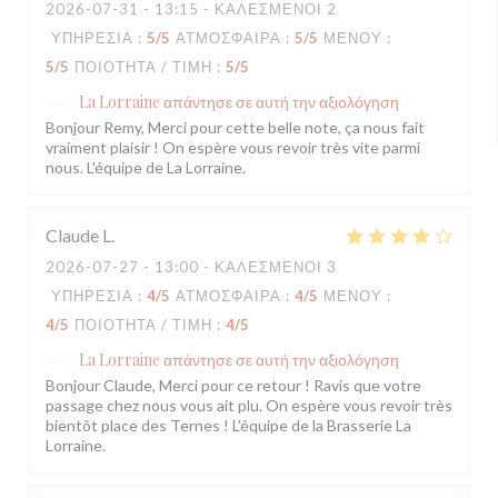
2026-07-31
- 13:15 - ΚΑΛΕΣΜΈΝΟΙ 2
ΥΠΗΡΕΣΊΑ
:
5
/5
ΑΤΜΌΣΦΑΙΡΑ
:
5
/5
ΜΕΝΟΎ
:
5
/5
ΠΟΙΌΤΗΤΑ / ΤΙΜΉ
:
5
/5
La Lorraine
απάντησε σε αυτή την αξιολόγηση
Bonjour Remy, Merci pour cette belle note, ça nous fait
vraiment plaisir ! On espère vous revoir très vite parmi
nous. L'équipe de La Lorraine.
Claude
L
2026-07-27
- 13:00 - ΚΑΛΕΣΜΈΝΟΙ 3
ΥΠΗΡΕΣΊΑ
:
4
/5
ΑΤΜΌΣΦΑΙΡΑ
:
4
/5
ΜΕΝΟΎ
:
4
/5
ΠΟΙΌΤΗΤΑ / ΤΙΜΉ
:
4
/5
La Lorraine
απάντησε σε αυτή την αξιολόγηση
Bonjour Claude, Merci pour ce retour ! Ravis que votre
passage chez nous vous ait plu. On espère vous revoir très
bientôt place des Ternes ! L'équipe de la Brasserie La
Lorraine.