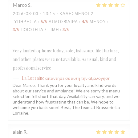
Marco
S
2026-08-03
- 13:15 - ΚΑΛΕΣΜΈΝΟΙ 2
ΥΠΗΡΕΣΊΑ
:
5
/5
ΑΤΜΌΣΦΑΙΡΑ
:
4
/5
ΜΕΝΟΎ
:
3
/5
ΠΟΙΌΤΗΤΑ / ΤΙΜΉ
:
3
/5
Very limited options: today, sole, fish soup, filet tartare,
and other plates were not available. As usual, kind and
professional service
La Lorraine
απάντησε σε αυτή την αξιολόγηση
Dear Marco, Thank you for your loyalty and kind words
about our service and ambiance! We are sorry the menu
selection fell short that day. Availability can vary, and we
understand how frustrating that can be. We hope to
welcome you back soon! Best, The team at Brasserie La
Lorraine.
alain
R