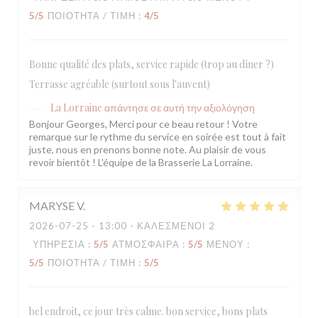
5
/5
ΠΟΙΌΤΗΤΑ / ΤΙΜΉ
:
4
/5
Bonne qualité des plats, service rapide (trop au dîner ?)
Terrasse agréable (surtout sous l'auvent)
La Lorraine
απάντησε σε αυτή την αξιολόγηση
Bonjour Georges, Merci pour ce beau retour ! Votre
remarque sur le rythme du service en soirée est tout à fait
juste, nous en prenons bonne note. Au plaisir de vous
revoir bientôt ! L'équipe de la Brasserie La Lorraine.
MARYSE
V
2026-07-25
- 13:00 - ΚΑΛΕΣΜΈΝΟΙ 2
ΥΠΗΡΕΣΊΑ
:
5
/5
ΑΤΜΌΣΦΑΙΡΑ
:
5
/5
ΜΕΝΟΎ
:
5
/5
ΠΟΙΌΤΗΤΑ / ΤΙΜΉ
:
5
/5
bel endroit, ce jour très calme. bon service, bons plats