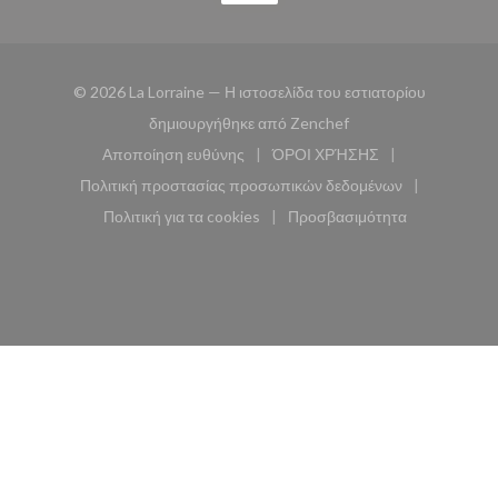
© 2026 La Lorraine — Η ιστοσελίδα του εστιατορίου
((ανοίγει σε νέο παρά
δημιουργήθηκε από
Zenchef
Αποποίηση ευθύνης
ΌΡΟΙ ΧΡΉΣΗΣ
((ανοίγει σε νέο παράθυρο))
((ανοίγει σε νέο παράθυ
Πολιτική προστασίας προσωπικών δεδομένων
((ανοίγει σε νέο παράθυρο))
Πολιτική για τα cookies
Προσβασιμότητα
((ανοίγει σε νέο παράθυρο))
((ανοίγει σε νέο παρά