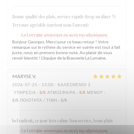
Bonne qualité des plats, service rapide (trop au dîner ?)
Terrasse agréable (surtout sous l'auvent)
La Lorraine
απάντησε σε αυτή την αξιολόγηση
Bonjour Georges, Merci pour ce beau retour ! Votre
remarque sur le rythme du service en soirée est tout à fait
juste, nous en prenons bonne note. Au plaisir de vous
revoir bientôt ! L'équipe de la Brasserie La Lorraine.
MARYSE
V
2026-07-25
- 13:00 - ΚΑΛΕΣΜΈΝΟΙ 2
ΥΠΗΡΕΣΊΑ
:
5
/5
ΑΤΜΌΣΦΑΙΡΑ
:
5
/5
ΜΕΝΟΎ
:
5
/5
ΠΟΙΌΤΗΤΑ / ΤΙΜΉ
:
5
/5
bel endroit, ce jour très calme. bon service, bons plats
La Lorraine
απάντησε σε αυτή την αξιολόγηση