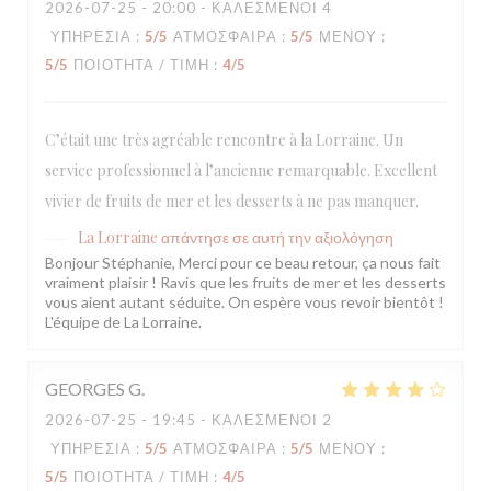
2026-07-25
- 20:00 - ΚΑΛΕΣΜΈΝΟΙ 4
ΥΠΗΡΕΣΊΑ
:
5
/5
ΑΤΜΌΣΦΑΙΡΑ
:
5
/5
ΜΕΝΟΎ
:
5
/5
ΠΟΙΌΤΗΤΑ / ΤΙΜΉ
:
4
/5
C’était une très agréable rencontre à la Lorraine. Un
service professionnel à l’ancienne remarquable. Excellent
vivier de fruits de mer et les desserts à ne pas manquer.
La Lorraine
απάντησε σε αυτή την αξιολόγηση
Bonjour Stéphanie, Merci pour ce beau retour, ça nous fait
vraiment plaisir ! Ravis que les fruits de mer et les desserts
vous aient autant séduite. On espère vous revoir bientôt !
L'équipe de La Lorraine.
GEORGES
G
2026-07-25
- 19:45 - ΚΑΛΕΣΜΈΝΟΙ 2
ΥΠΗΡΕΣΊΑ
:
5
/5
ΑΤΜΌΣΦΑΙΡΑ
:
5
/5
ΜΕΝΟΎ
:
5
/5
ΠΟΙΌΤΗΤΑ / ΤΙΜΉ
:
4
/5