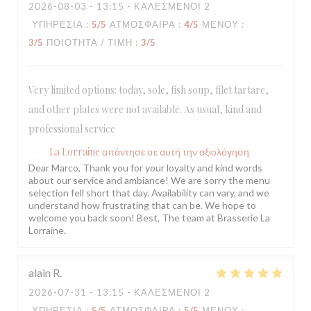
2026-08-03
- 13:15 - ΚΑΛΕΣΜΈΝΟΙ 2
ΥΠΗΡΕΣΊΑ
:
5
/5
ΑΤΜΌΣΦΑΙΡΑ
:
4
/5
ΜΕΝΟΎ
:
3
/5
ΠΟΙΌΤΗΤΑ / ΤΙΜΉ
:
3
/5
Very limited options: today, sole, fish soup, filet tartare,
and other plates were not available. As usual, kind and
professional service
La Lorraine
απάντησε σε αυτή την αξιολόγηση
Dear Marco, Thank you for your loyalty and kind words
about our service and ambiance! We are sorry the menu
selection fell short that day. Availability can vary, and we
understand how frustrating that can be. We hope to
welcome you back soon! Best, The team at Brasserie La
Lorraine.
alain
R
2026-07-31
- 13:15 - ΚΑΛΕΣΜΈΝΟΙ 2
ΥΠΗΡΕΣΊΑ
:
5
/5
ΑΤΜΌΣΦΑΙΡΑ
:
5
/5
ΜΕΝΟΎ
: