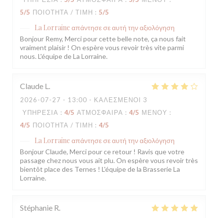
5
/5
ΠΟΙΌΤΗΤΑ / ΤΙΜΉ
:
5
/5
La Lorraine
απάντησε σε αυτή την αξιολόγηση
Bonjour Remy, Merci pour cette belle note, ça nous fait
vraiment plaisir ! On espère vous revoir très vite parmi
nous. L'équipe de La Lorraine.
Claude
L
2026-07-27
- 13:00 - ΚΑΛΕΣΜΈΝΟΙ 3
ΥΠΗΡΕΣΊΑ
:
4
/5
ΑΤΜΌΣΦΑΙΡΑ
:
4
/5
ΜΕΝΟΎ
:
4
/5
ΠΟΙΌΤΗΤΑ / ΤΙΜΉ
:
4
/5
La Lorraine
απάντησε σε αυτή την αξιολόγηση
Bonjour Claude, Merci pour ce retour ! Ravis que votre
passage chez nous vous ait plu. On espère vous revoir très
bientôt place des Ternes ! L'équipe de la Brasserie La
Lorraine.
Stéphanie
R