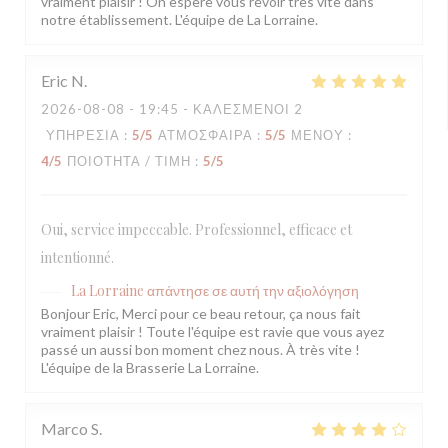
vraiment plaisir ! On espère vous revoir très vite dans
notre établissement. L'équipe de La Lorraine.
Eric
N
2026-08-08
- 19:45 - ΚΑΛΕΣΜΈΝΟΙ 2
ΥΠΗΡΕΣΊΑ
:
5
/5
ΑΤΜΌΣΦΑΙΡΑ
:
5
/5
ΜΕΝΟΎ
:
4
/5
ΠΟΙΌΤΗΤΑ / ΤΙΜΉ
:
5
/5
Oui, service impeccable. Professionnel, efficace et
intentionné.
La Lorraine
απάντησε σε αυτή την αξιολόγηση
Bonjour Eric, Merci pour ce beau retour, ça nous fait
vraiment plaisir ! Toute l'équipe est ravie que vous ayez
passé un aussi bon moment chez nous. À très vite !
L'équipe de la Brasserie La Lorraine.
Marco
S