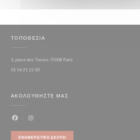
ΤΟΠΟΘΕΣΊΑ
((ανοίγει σε νέο παράθυρο))
2, place des Ternes 75008 Paris
01 56 21 22 00
ΑΚΟΛΟΥΘΉΣΤΕ ΜΑΣ
Facebook ((ανοίγει σε νέο παράθυρο))
Instagram ((ανοίγει σε νέο παράθυρο))
ΕΝΗΜΕΡΩΤΙΚΌ ΔΕΛΤΊΟ