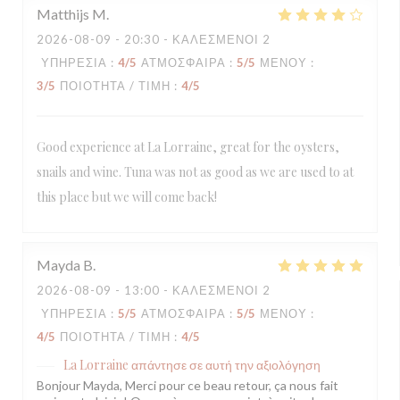
Matthijs
M
2026-08-09
- 20:30 - ΚΑΛΕΣΜΈΝΟΙ 2
ΥΠΗΡΕΣΊΑ
:
4
/5
ΑΤΜΌΣΦΑΙΡΑ
:
5
/5
ΜΕΝΟΎ
:
3
/5
ΠΟΙΌΤΗΤΑ / ΤΙΜΉ
:
4
/5
Good experience at La Lorraine, great for the oysters,
snails and wine. Tuna was not as good as we are used to at
this place but we will come back!
Mayda
B
2026-08-09
- 13:00 - ΚΑΛΕΣΜΈΝΟΙ 2
ΥΠΗΡΕΣΊΑ
:
5
/5
ΑΤΜΌΣΦΑΙΡΑ
:
5
/5
ΜΕΝΟΎ
:
4
/5
ΠΟΙΌΤΗΤΑ / ΤΙΜΉ
:
4
/5
La Lorraine
απάντησε σε αυτή την αξιολόγηση
Bonjour Mayda, Merci pour ce beau retour, ça nous fait