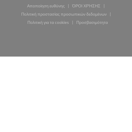
Αποποίηση ευθύνης
ΌΡΟΙ ΧΡΉΣΗΣ
((ανοίγει σε νέο παράθυρο))
((ανοίγει σε νέο παράθυ
Πολιτική προστασίας προσωπικών δεδομένων
((ανοίγει σε νέο παράθυρο))
Πολιτική για τα cookies
Προσβασιμότητα
((ανοίγει σε νέο παράθυρο))
((ανοίγει σε νέο παρά