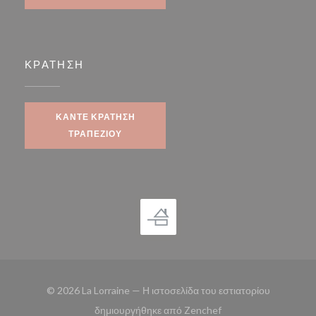
ΚΡΆΤΗΣΗ
ΚΆΝΤΕ ΚΡΆΤΗΣΗ
ΤΡΑΠΕΖΙΟΎ
© 2026 La Lorraine — Η ιστοσελίδα του εστιατορίου
((ανοίγει σε νέο παρά
δημιουργήθηκε από
Zenchef