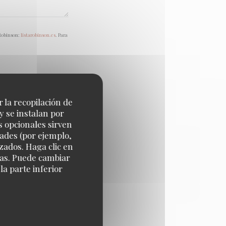
 Robinson:
listarobinson.es
. Para
r la recopilación de
y se instalan por
s opcionales sirven
dades (por ejemplo,
zados. Haga clic en
cias. Puede cambiar
a parte inferior