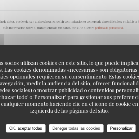
n de datos, puede ejercer su derecho a no recibir comunicaciones comerciales inscribiéndose en la Lista
más información sobre el tratamiento de sus datos, consulte nuestra
política de privacidad
.
s socios utilizan cookies en este sitio, lo que puede implica
. Las cookies denominadas «necesarias» son obligatorias 
kies opcionales requieren su consentimiento. Estas cookie
avegación, medir la audiencia del sitio, ofrecer funcionali
edes sociales) o mostrar publicidad o contenidos personali
echazar todo' o 'Personalizar' para gestionar sus preferen
 cualquier momento haciendo clic en el icono de cookie en l
izquierda de las páginas del sitio.
 EMPORTER
PARIS
ral
OK, aceptar todas
Denegar todas las cookies
Personalizar