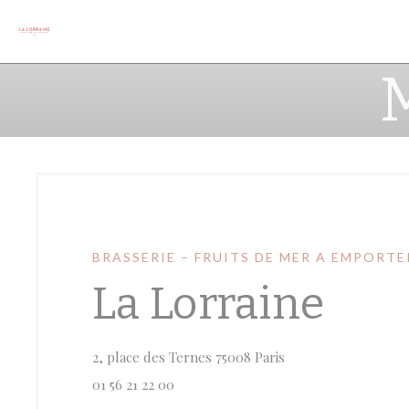
Personalización de sus opciones de cookies
BRASSERIE – FRUITS DE MER A EMPORTE
La Lorraine
((abre en una nueva
2, place des Ternes 75008 Paris
01 56 21 22 00