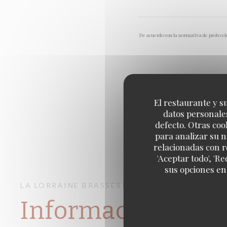
De acuerdo con la normativa de protecció
El restaurante y su
datos personales
defecto. Otras coo
para analizar su n
relacionadas con r
'Aceptar todo', 'R
sus opciones en
LA LORRAINE
BRASSERIE – FRUITS DE MER A
Información gene