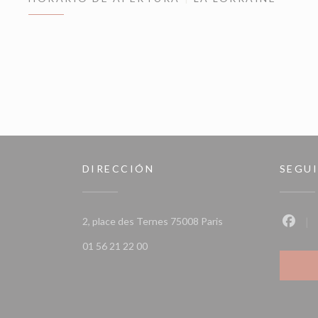
DIRECCIÓN
SEGU
((abre en una nueva v
2, place des Ternes 75008 Paris
Faceb
01 56 21 22 00