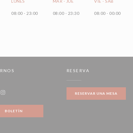
LUNES
MAR
-
JUE
VIE
-
SAB
08:00 - 23:00
08:00 - 23:30
08:00 - 00:00
IRNOS
RESERVA
entana))
RESERVAR UNA MESA
ook ((abre en una nueva ventana))
Instagram ((abre en una nueva ventana))
BOLETÍN