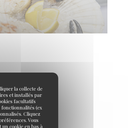
iquer la collecte de
res et installés par
okies facultatifs
 fonctionnalités (ex
sonnalisés. Cliquez
 préférences. Vous
 un cookie en bas à