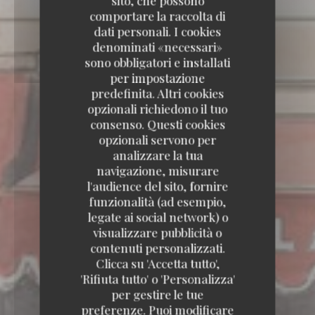
sito, che possono
comportare la raccolta di
dati personali. I cookies
denominati «necessari»
sono obbligatori e installati
per impostazione
predefinita. Altri cookies
opzionali richiedono il tuo
consenso. Questi cookies
opzionali servono per
analizzare la tua
navigazione, misurare
l'audience del sito, fornire
funzionalità (ad esempio,
legate ai social network) o
visualizzare pubblicità o
contenuti personalizzati.
Clicca su 'Accetta tutto',
'Rifiuta tutto' o 'Personalizza'
per gestire le tue
preferenze. Puoi modificare