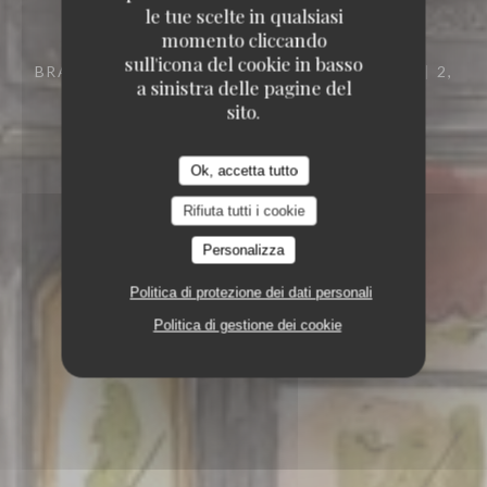
le tue scelte in qualsiasi
momento cliccando
sull'icona del cookie in basso
BRASSERIE – FRUITS DE MER A EMPORTER
2,
a sinistra delle pagine del
PLACE DES TERNES 75008 PARIS
sito.
Ok, accetta tutto
Rifiuta tutti i cookie
Personalizza
Politica di protezione dei dati personali
Politica di gestione dei cookie