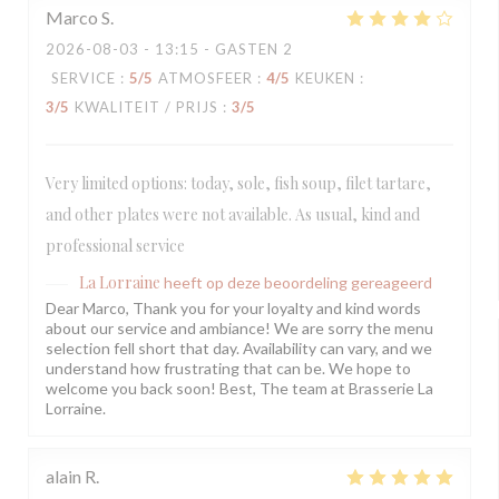
Marco
S
2026-08-03
- 13:15 - GASTEN 2
SERVICE
:
5
/5
ATMOSFEER
:
4
/5
KEUKEN
:
3
/5
KWALITEIT / PRIJS
:
3
/5
Very limited options: today, sole, fish soup, filet tartare,
and other plates were not available. As usual, kind and
professional service
La Lorraine
heeft op deze beoordeling gereageerd
Dear Marco, Thank you for your loyalty and kind words
about our service and ambiance! We are sorry the menu
selection fell short that day. Availability can vary, and we
understand how frustrating that can be. We hope to
welcome you back soon! Best, The team at Brasserie La
Lorraine.
alain
R