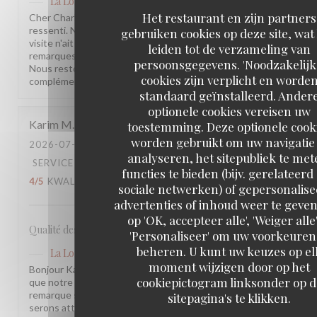
La Lorraine
heeft op deze beoordeling gereageerd
Het restaurant en zijn partners
Cher Charles, Merci d'avoir pris le temps de partager votre
ressenti. Nous sommes sincèrement désolés que votre
gebruiken cookies op deze site, wat
visite n'ait pas été à la hauteur de vos attentes. Vos
leiden tot de verzameling van
remarques sont précieuses et nous les prenons à cœur.
persoonsgegevens. 'Noodzakelijk
Nous restons à votre disposition pour tout échange
cookies zijn verplicht en worde
complémentaire. L'équipe de la Brasserie La Lorraine
standaard geïnstalleerd. Ander
optionele cookies vereisen uw
Karim
M
toestemming. Deze optionele cook
worden gebruikt om uw navigatie 
2026-07-17
- 20:30 - GASTEN 2
analyseren, het sitepubliek te met
SERVICE
:
5
/5
ATMOSFEER
:
4
/5
KEUKEN
:
functies te bieden (bijv. gerelateerd
4
/5
KWALITEIT / PRIJS
:
3
/5
sociale netwerken) of gepersonalis
advertenties of inhoud weer te geven
op 'OK, accepteer alle', 'Weiger alle'
Qualité des plats, cadre et amabilité de l’équipe
'Personaliseer' om uw voorkeuren
beheren. U kunt uw keuzes op el
La Lorraine
heeft op deze beoordeling gereageerd
moment wijzigen door op het
Bonjour Karim, Merci pour ce retour ! Nous sommes ravis
cookiepictogram linksonder op d
que notre équipe et l'ambiance vous aient plu. Votre
remarque sur le rapport qualité-prix est notée, nous y
sitepagina's te klikken.
serons attentifs. À très bientôt !