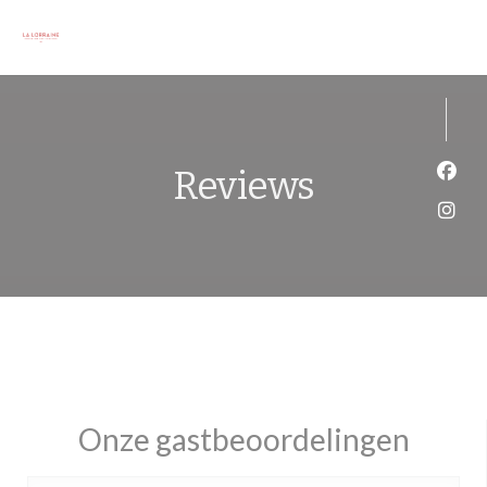
Cookies beheer paneel
Reviews
Face
Inst
Onze gastbeoordelingen