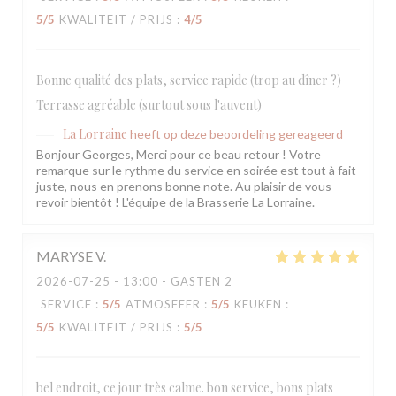
5
/5
KWALITEIT / PRIJS
:
4
/5
Bonne qualité des plats, service rapide (trop au dîner ?)
Terrasse agréable (surtout sous l'auvent)
La Lorraine
heeft op deze beoordeling gereageerd
Bonjour Georges, Merci pour ce beau retour ! Votre
remarque sur le rythme du service en soirée est tout à fait
juste, nous en prenons bonne note. Au plaisir de vous
revoir bientôt ! L'équipe de la Brasserie La Lorraine.
MARYSE
V
2026-07-25
- 13:00 - GASTEN 2
SERVICE
:
5
/5
ATMOSFEER
:
5
/5
KEUKEN
:
5
/5
KWALITEIT / PRIJS
:
5
/5
bel endroit, ce jour très calme. bon service, bons plats