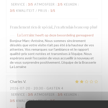
SERVICE
:
3
/5
ATMOSFEER
:
2
/5
KEUKEN
:
3
/5
KWALITEIT / PRIJS
:
1
/5
Franchement rien de spécial, j’en attendais beaucoup plus!
La Lorraine
heeft op deze beoordeling gereageerd
Bonjour Marc-Antoine, Nous sommes sincèrement
désolés que votre visite n'ait pas été à la hauteur de vos
attentes. Vos remarques sur l'ambiance et le rapport
qualité-prix sont notées et transmises à l'équipe. Nous
espérons avoir l'occasion de vous accueillir à nouveau et
de vous surprendre positivement. L'équipe de la Brasserie
La Lorraine
Charles
V
2026-07-20
- 20:30 - GASTEN 4
SERVICE
:
3
/5
ATMOSFEER
:
3
/5
KEUKEN
:
3
/5
KWALITEIT / PRIJS
:
3
/5