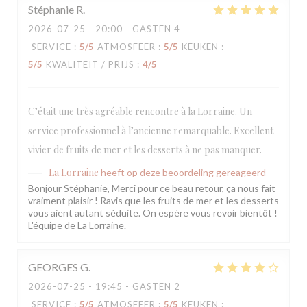
Stéphanie
R
2026-07-25
- 20:00 - GASTEN 4
SERVICE
:
5
/5
ATMOSFEER
:
5
/5
KEUKEN
:
5
/5
KWALITEIT / PRIJS
:
4
/5
C’était une très agréable rencontre à la Lorraine. Un
service professionnel à l’ancienne remarquable. Excellent
vivier de fruits de mer et les desserts à ne pas manquer.
La Lorraine
heeft op deze beoordeling gereageerd
Bonjour Stéphanie, Merci pour ce beau retour, ça nous fait
vraiment plaisir ! Ravis que les fruits de mer et les desserts
vous aient autant séduite. On espère vous revoir bientôt !
L'équipe de La Lorraine.
GEORGES
G
2026-07-25
- 19:45 - GASTEN 2
SERVICE
:
5
/5
ATMOSFEER
:
5
/5
KEUKEN
: