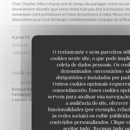
Cher Charles, Merci d'avoir pris le temps de partager votre ress
sincèrement désolés que votre visite n'ait pas été à la hauteur d
remarques sont précieuses et nous les prenons à cœur. Nous res
disposition pour tout échange complémentaire. L'équipe de la Bra
Karim
M
2026-07-17
- 20:30 - GUESTS 2
O restaurante e seus parceiros uti
SERVICE
:
5
/5
AMBIENCE
:
4
/5
MENU
:
4
/5
QUALITY_PRICE
cookies neste site, o que pode impli
coleta de dados pessoais. Os coo
denominados «necessários» s
Qualité des plats, cadre et amabilité de l’équipe
obrigatórios e instalados por pad
La Lorraine
has responded to the review
Outros cookies opcionais requere
Bonjour Karim, Merci pour ce retour ! Nous sommes ravis que not
consentimento. Esses cookies opci
l'ambiance vous aient plu. Votre remarque sur le rapport qualité-p
servem para analisar sua navegação
y serons attentifs. À très bientôt !
a audiência do site, oferecer
funcionalidades (por exemplo, relac
às redes sociais) ou exibir publicid
1
2
3
conteúdos personalizados. Clique e
aceitar tudo', 'Recusar tudo' o