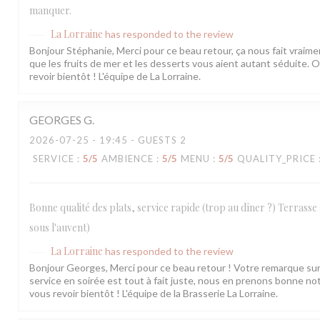
manquer.
La Lorraine
has responded to the review
Bonjour Stéphanie, Merci pour ce beau retour, ça nous fait vraiment
que les fruits de mer et les desserts vous aient autant séduite.
revoir bientôt ! L'équipe de La Lorraine.
GEORGES
G
2026-07-25
- 19:45 - GUESTS 2
SERVICE
:
5
/5
AMBIENCE
:
5
/5
MENU
:
5
/5
QUALITY_PRICE
Bonne qualité des plats, service rapide (trop au dîner ?) Terrasse
sous l'auvent)
La Lorraine
has responded to the review
Bonjour Georges, Merci pour ce beau retour ! Votre remarque sur
service en soirée est tout à fait juste, nous en prenons bonne not
vous revoir bientôt ! L'équipe de la Brasserie La Lorraine.