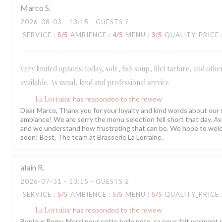
Marco
S
2026-08-03
- 13:15 - GUESTS 2
SERVICE
:
5
/5
AMBIENCE
:
4
/5
MENU
:
3
/5
QUALITY_PRICE
Very limited options: today, sole, fish soup, filet tartare, and oth
available. As usual, kind and professional service
La Lorraine
has responded to the review
Dear Marco, Thank you for your loyalty and kind words about our 
ambiance! We are sorry the menu selection fell short that day. Avai
and we understand how frustrating that can be. We hope to wel
soon! Best, The team at Brasserie La Lorraine.
alain
R
2026-07-31
- 13:15 - GUESTS 2
SERVICE
:
5
/5
AMBIENCE
:
5
/5
MENU
:
5
/5
QUALITY_PRICE
La Lorraine
has responded to the review
Bonjour Remy, Merci pour cette belle note, ça nous fait vraiment p