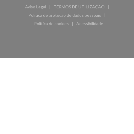
Aviso Legal
TERMOS DE UTILIZAÇÃO
((abre numa nova janela))
((abre numa nova janela))
Política de proteção de dados pessoais
((abre numa nova janela))
Política de cookies
Acessibilidade
((abre numa nova janela))
((abre numa nova janela)