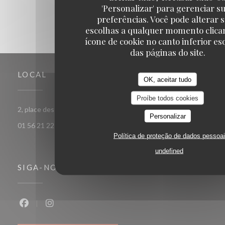
'Personalizar' para gerenciar s
preferências. Você pode alterar 
escolhas a qualquer momento clica
ícone de cookie no canto inferior e
das páginas do site.
LOCAL
OK, aceitar tudo
Proíbe todos cookies
((abre numa nova janela))
2, place des Ternes 75008 Paris
Personalizar
01 56 21 22 00
Política de proteção de dados pessoa
undefined
SIGA-NOS
Facebook ((abre numa nova janela))
Instagram ((abre numa nova janela))