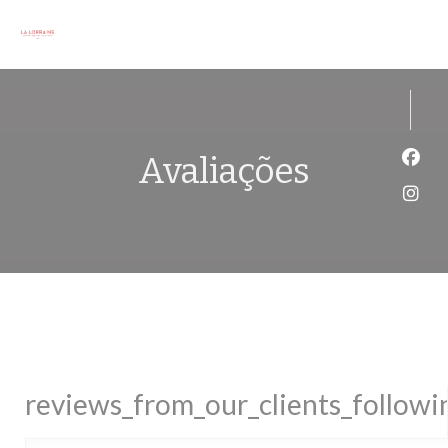
Painel de Gerenciamento de Cookies
Avaliações
Face
Inst
reviews_from_our_clients_follow