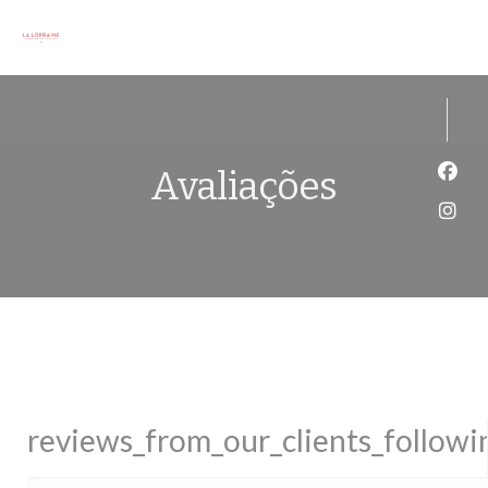
Painel de Gerenciamento de Cookies
Avaliações
Face
Inst
reviews_from_our_clients_follow