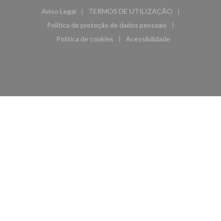
Aviso Legal
TERMOS DE UTILIZAÇÃO
((abre numa nova janela))
((abre numa nova janela))
Política de proteção de dados pessoais
((abre numa nova janela))
Política de cookies
Acessibilidade
((abre numa nova janela))
((abre numa nova janela)