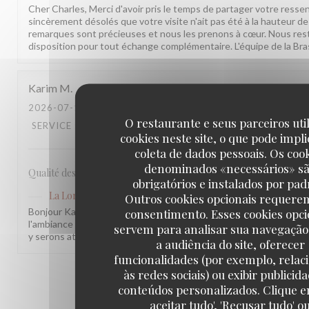
Cher Charles, Merci d'avoir pris le temps de partager votre ress
sincèrement désolés que votre visite n'ait pas été à la hauteur d
remarques sont précieuses et nous les prenons à cœur. Nous res
disposition pour tout échange complémentaire. L'équipe de la Bra
Karim
M
2026-07-17
- 20:30 - GUESTS 2
O restaurante e seus parceiros uti
SERVICE
:
5
/5
AMBIENCE
:
4
/5
MENU
:
4
/5
QUALITY_PRICE
cookies neste site, o que pode impli
coleta de dados pessoais. Os coo
denominados «necessários» s
Qualité des plats, cadre et amabilité de l’équipe
obrigatórios e instalados por pad
La Lorraine
has responded to the review
Outros cookies opcionais requere
Bonjour Karim, Merci pour ce retour ! Nous sommes ravis que not
consentimento. Esses cookies opci
l'ambiance vous aient plu. Votre remarque sur le rapport qualité-p
servem para analisar sua navegação
y serons attentifs. À très bientôt !
a audiência do site, oferecer
funcionalidades (por exemplo, relac
às redes sociais) ou exibir publicid
1
2
3
conteúdos personalizados. Clique e
aceitar tudo', 'Recusar tudo' o