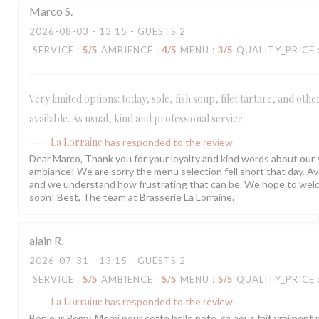
Marco
S
2026-08-03
- 13:15 - GUESTS 2
SERVICE
:
5
/5
AMBIENCE
:
4
/5
MENU
:
3
/5
QUALITY_PRICE
Very limited options: today, sole, fish soup, filet tartare, and oth
available. As usual, kind and professional service
La Lorraine
has responded to the review
Dear Marco, Thank you for your loyalty and kind words about our 
ambiance! We are sorry the menu selection fell short that day. Avai
and we understand how frustrating that can be. We hope to wel
soon! Best, The team at Brasserie La Lorraine.
alain
R
2026-07-31
- 13:15 - GUESTS 2
SERVICE
:
5
/5
AMBIENCE
:
5
/5
MENU
:
5
/5
QUALITY_PRICE
La Lorraine
has responded to the review
Bonjour Remy, Merci pour cette belle note, ça nous fait vraiment p