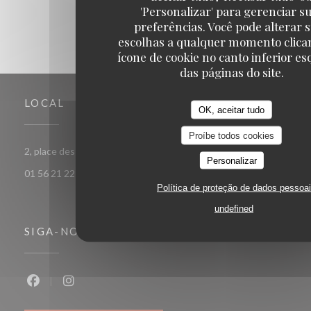
'Personalizar' para gerenciar s
preferências. Você pode alterar 
escolhas a qualquer momento clica
ícone de cookie no canto inferior e
das páginas do site.
LOCAL
OK, aceitar tudo
Proíbe todos cookies
((abre numa nova janela))
2, place des Ternes 75008 Paris
Personalizar
01 56 21 22 00
Política de proteção de dados pessoa
undefined
SIGA-NOS
Facebook ((abre numa nova janela))
Instagram ((abre numa nova janela))