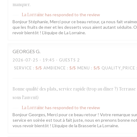
manquer.
La Lorraine
has responded to the review
Bonjour Stéphanie, Merci pour ce beau retour, ça nous fait vraiment
que les fruits de mer et les desserts vous aient autant séduite.
revoir bientôt ! L'équipe de La Lorraine.
GEORGES
G
2026-07-25
- 19:45 - GUESTS 2
SERVICE
:
5
/5
AMBIENCE
:
5
/5
MENU
:
5
/5
QUALITY_PRICE
Bonne qualité des plats, service rapide (trop au dîner ?) Terrasse
sous l'auvent)
La Lorraine
has responded to the review
Bonjour Georges, Merci pour ce beau retour ! Votre remarque sur
service en soirée est tout à fait juste, nous en prenons bonne not
vous revoir bientôt ! L'équipe de la Brasserie La Lorraine.