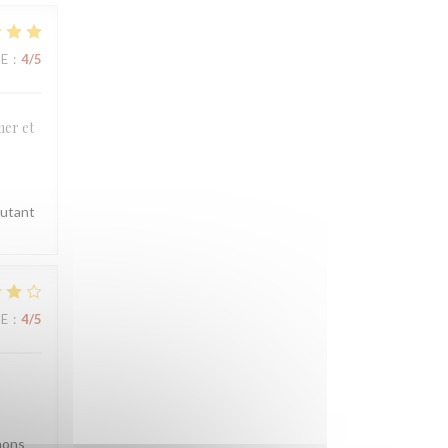
CE
:
4
/5
mer et
autant
CE
:
4
/5
nons