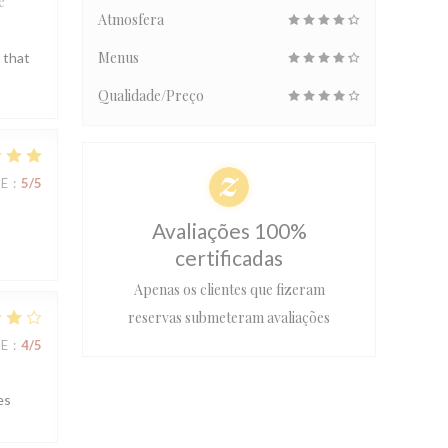
e
Atmosfera
Menus
 that
Qualidade/Preço
CE
:
5
/5
Avaliações 100%
certificadas
Apenas os clientes que fizeram
reservas submeteram avaliações
CE
:
4
/5
es