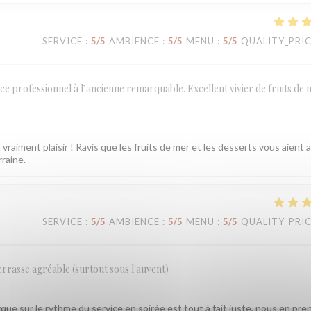
SERVICE
:
5
/5
AMBIENCE
:
5
/5
MENU
:
5
/5
QUALITY_PRI
ce professionnel à l’ancienne remarquable. Excellent vivier de fruits de 
vraiment plaisir ! Ravis que les fruits de mer et les desserts vous aient 
rraine.
SERVICE
:
5
/5
AMBIENCE
:
5
/5
MENU
:
5
/5
QUALITY_PRI
errasse agréable (surtout sous l'auvent)
ue sur le rythme du service en soirée est tout à fait juste, nous en pre