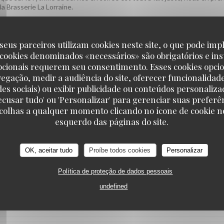
la Brasserie La Lorraine.
seus parceiros utilizam cookies neste site, o que pode impl
SERVICE
:
5
/5
AMBIENCE
:
5
/5
MENU
:
5
/5
QUALITY_PRI
 cookies denominados «necessários» são obrigatórios e ins
pcionais requerem seu consentimento. Esses cookies opci
vegação, medir a audiência do site, oferecer funcionalidad
des sociais) ou exibir publicidade ou conteúdos personaliza
'Recusar tudo' ou 'Personalizar' para gerenciar suas preferê
scolhas a qualquer momento clicando no ícone de cookie no
iment plaisir ! On espère vous accueillir à nouveau très bientôt. L'équip
esquerdo das páginas do site.
OK, aceitar tudo
Proíbe todos cookies
Personalizar
SERVICE
:
4
/5
AMBIENCE
:
5
/5
MENU
:
5
/5
QUALITY_PRI
Política de proteção de dados pessoais
undefined
plats, l'ambiance et le rapport qualité-prix vous aient conquise. Nous no
ôt ! L'équipe de la Brasserie La Lorraine.