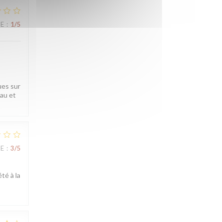
CE
:
1
/5
ues sur
eau et
CE
:
3
/5
té à la