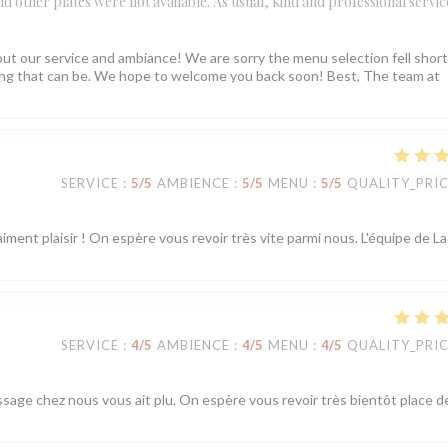
 and other plates were not available. As usual, kind and professional servic
ut our service and ambiance! We are sorry the menu selection fell short
ating that can be. We hope to welcome you back soon! Best, The team at
SERVICE
:
5
/5
AMBIENCE
:
5
/5
MENU
:
5
/5
QUALITY_PRI
iment plaisir ! On espère vous revoir très vite parmi nous. L'équipe de La
SERVICE
:
4
/5
AMBIENCE
:
4
/5
MENU
:
4
/5
QUALITY_PRI
ssage chez nous vous ait plu. On espère vous revoir très bientôt place d