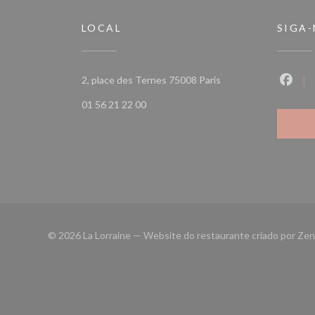
LOCAL
SIGA
((abre numa nova janel
2, place des Ternes 75008 Paris
Faceb
01 56 21 22 00
© 2026 La Lorraine — Website do restaurante criado por
Zen