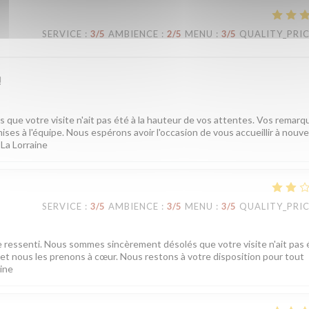
SERVICE
:
3
/5
AMBIENCE
:
2
/5
MENU
:
3
/5
QUALITY_PRI
!
ue votre visite n'ait pas été à la hauteur de vos attentes. Vos remarq
ises à l'équipe. Nous espérons avoir l'occasion de vous accueillir à nouv
 La Lorraine
SERVICE
:
3
/5
AMBIENCE
:
3
/5
MENU
:
3
/5
QUALITY_PRI
e ressenti. Nous sommes sincèrement désolés que votre visite n'ait pas é
t nous les prenons à cœur. Nous restons à votre disposition pour tout
aine