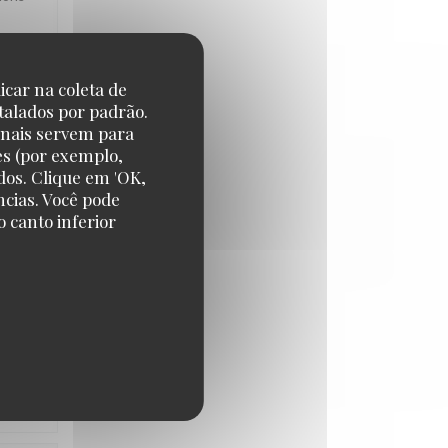
icar na coleta de
CE
:
5
/5
talados por padrão.
onais servem para
es (por exemplo,
dos. Clique em 'OK,
ncias. Você pode
 canto inferior
e de La
CE
:
5
/5
tons