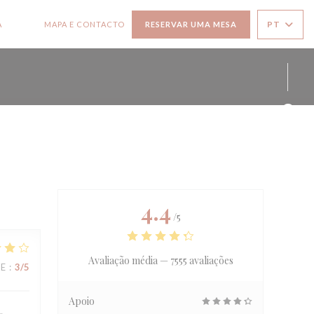
PT
A
MAPA E CONTACTO
RESERVAR UMA MESA
((ABRE NUMA NOVA JANELA))
((ABRE NUMA NOVA JANELA))
Face
Inst
4.4
/5
Avaliação média —
7555 avaliações
CE
:
3
/5
Apoio