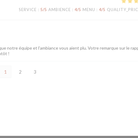
SERVICE
:
5
/5
AMBIENCE
:
4
/5
MENU
:
4
/5
QUALITY_PRI
ue notre équipe et l'ambiance vous aient plu. Votre remarque sur le rap
ntôt !
1
2
3