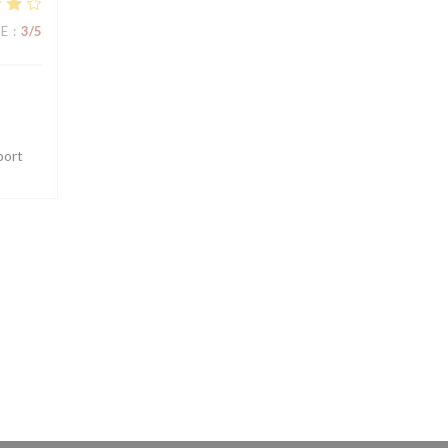
CE
:
3
/5
port