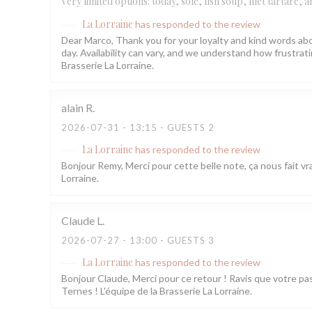
Very limited options: today, sole, fish soup, filet tartare,
La Lorraine
has responded to the review
Dear Marco, Thank you for your loyalty and kind words abo
day. Availability can vary, and we understand how frustr
Brasserie La Lorraine.
alain
R
2026-07-31
- 13:15 - GUESTS 2
La Lorraine
has responded to the review
Bonjour Remy, Merci pour cette belle note, ça nous fait vra
Lorraine.
Claude
L
2026-07-27
- 13:00 - GUESTS 3
La Lorraine
has responded to the review
Bonjour Claude, Merci pour ce retour ! Ravis que votre pa
Ternes ! L'équipe de la Brasserie La Lorraine.