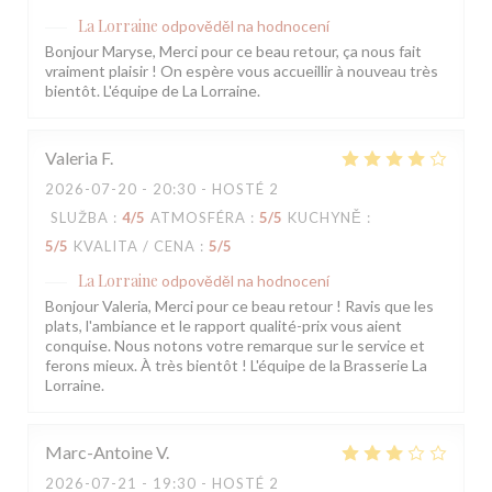
La Lorraine
odpověděl na hodnocení
Bonjour Maryse, Merci pour ce beau retour, ça nous fait
vraiment plaisir ! On espère vous accueillir à nouveau très
bientôt. L'équipe de La Lorraine.
Valeria
F
2026-07-20
- 20:30 - HOSTÉ 2
SLUŽBA
:
4
/5
ATMOSFÉRA
:
5
/5
KUCHYNĚ
:
5
/5
KVALITA / CENA
:
5
/5
La Lorraine
odpověděl na hodnocení
Bonjour Valeria, Merci pour ce beau retour ! Ravis que les
plats, l'ambiance et le rapport qualité-prix vous aient
conquise. Nous notons votre remarque sur le service et
ferons mieux. À très bientôt ! L'équipe de la Brasserie La
Lorraine.
Marc-Antoine
V
2026-07-21
- 19:30 - HOSTÉ 2