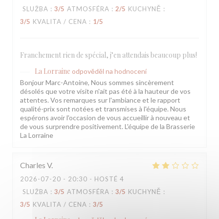
SLUŽBA
:
3
/5
ATMOSFÉRA
:
2
/5
KUCHYNĚ
:
3
/5
KVALITA / CENA
:
1
/5
Franchement rien de spécial, j’en attendais beaucoup plus!
La Lorraine
odpověděl na hodnocení
Bonjour Marc-Antoine, Nous sommes sincèrement
désolés que votre visite n'ait pas été à la hauteur de vos
attentes. Vos remarques sur l'ambiance et le rapport
qualité-prix sont notées et transmises à l'équipe. Nous
espérons avoir l'occasion de vous accueillir à nouveau et
de vous surprendre positivement. L'équipe de la Brasserie
La Lorraine
Charles
V
2026-07-20
- 20:30 - HOSTÉ 4
SLUŽBA
:
3
/5
ATMOSFÉRA
:
3
/5
KUCHYNĚ
:
3
/5
KVALITA / CENA
:
3
/5