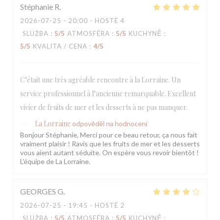
Stéphanie
R
2026-07-25
- 20:00 - HOSTÉ 4
SLUŽBA
:
5
/5
ATMOSFÉRA
:
5
/5
KUCHYNĚ
:
5
/5
KVALITA / CENA
:
4
/5
C’était une très agréable rencontre à la Lorraine. Un
service professionnel à l’ancienne remarquable. Excellent
vivier de fruits de mer et les desserts à ne pas manquer.
La Lorraine
odpověděl na hodnocení
Bonjour Stéphanie, Merci pour ce beau retour, ça nous fait
vraiment plaisir ! Ravis que les fruits de mer et les desserts
vous aient autant séduite. On espère vous revoir bientôt !
L'équipe de La Lorraine.
GEORGES
G
2026-07-25
- 19:45 - HOSTÉ 2
SLUŽBA
:
5
/5
ATMOSFÉRA
:
5
/5
KUCHYNĚ
: