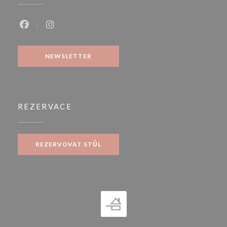
Facebook ((otevře se v novém okně))
Instagram ((otevře se v novém okně))
NEWSLETTER
REZERVACE
REZERVOVAT STŮL