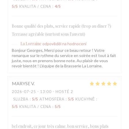
5
/5
KVALITA / CENA
:
4
/5
Bonne qualité des plats, service rapide (trop au dîner ?)
Terrasse agréable (surtout sous l'auvent)
La Lorraine
odpověděl na hodnocení
Bonjour Georges, Merci pour ce beau retour ! Votre
remarque sur le rythme du service en soirée est tout à fait
juste, nous en prenons bonne note. Au plaisir de vous
revoir bientôt ! L'équipe de la Brasserie La Lorraine.
MARYSE
V
2026-07-25
- 13:00 - HOSTÉ 2
SLUŽBA
:
5
/5
ATMOSFÉRA
:
5
/5
KUCHYNĚ
:
5
/5
KVALITA / CENA
:
5
/5
bel endroit, ce jour très calme. bon service, bons plats