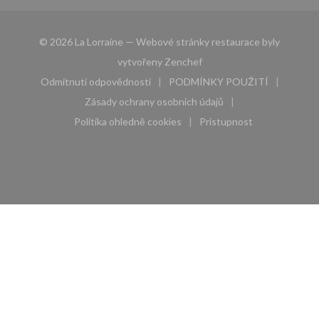
© 2026 La Lorraine — Webové stránky restaurace byly
((otevře se v novém okně))
vytvořeny
Zenchef
Odmítnutí odpovědnosti
PODMÍNKY POUŽITÍ
((otevře se v novém okně))
((otevře se v novém 
Zásady ochrany osobních údajů
((otevře se v novém okně))
Politika ohledně cookies
Pristupnost
((otevře se v novém okně))
((otevře se v novém 