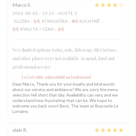
Marco
S
2026-08-03
- 13:15 - HOSTÉ 2
SLUŽBA
:
5
/5
ATMOSFÉRA
:
4
/5
KUCHYNĚ
:
3
/5
KVALITA / CENA
:
3
/5
Very limited options: today, sole, fish soup, filet tartare,
and other plates were not available. As usual, kind and
professional service
La Lorraine
odpověděl na hodnocení
Dear Marco, Thank you for your loyalty and kind words
about our service and ambiance! We are sorry the menu
selection fell short that day. Availability can vary, and we
understand how frustrating that can be. We hope to
welcome you back soon! Best, The team at Brasserie La
Lorraine.
alain
R