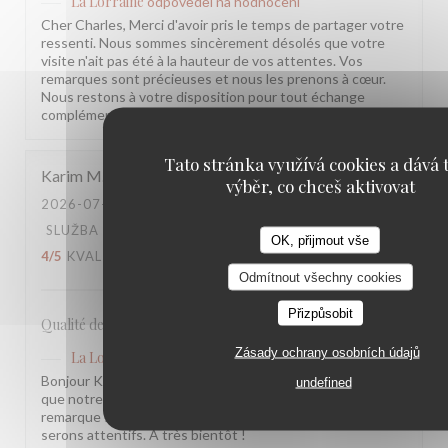
La Lorraine
odpověděl na hodnocení
Cher Charles, Merci d'avoir pris le temps de partager votre
ressenti. Nous sommes sincèrement désolés que votre
visite n'ait pas été à la hauteur de vos attentes. Vos
remarques sont précieuses et nous les prenons à cœur.
Nous restons à votre disposition pour tout échange
complémentaire. L'équipe de la Brasserie La Lorraine
Tato stránka využívá cookies a dává t
Karim
M
výběr, co chceš aktivovat
2026-07-17
- 20:30 - HOSTÉ 2
SLUŽBA
:
5
/5
ATMOSFÉRA
:
4
/5
KUCHYNĚ
:
OK, přijmout vše
4
/5
KVALITA / CENA
:
3
/5
Odmítnout všechny cookies
Přizpůsobit
Qualité des plats, cadre et amabilité de l’équipe
Zásady ochrany osobních údajů
La Lorraine
odpověděl na hodnocení
Bonjour Karim, Merci pour ce retour ! Nous sommes ravis
undefined
que notre équipe et l'ambiance vous aient plu. Votre
remarque sur le rapport qualité-prix est notée, nous y
serons attentifs. À très bientôt !