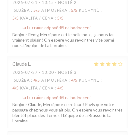
2026-07-31
- 13:15 - HOSTÉ 2
SLUŽBA
:
5
/5
ATMOSFÉRA
:
5
/5
KUCHYNĚ
:
5
/5
KVALITA / CENA
:
5
/5
La Lorraine
odpověděl na hodnocení
Bonjour Remy, Merci pour cette belle note, ça nous fait
vraiment plaisir ! On espère vous revoir très vite parmi
nous. L'équipe de La Lorraine.
Claude
L
2026-07-27
- 13:00 - HOSTÉ 3
SLUŽBA
:
4
/5
ATMOSFÉRA
:
4
/5
KUCHYNĚ
:
4
/5
KVALITA / CENA
:
4
/5
La Lorraine
odpověděl na hodnocení
Bonjour Claude, Merci pour ce retour ! Ravis que votre
passage chez nous vous ait plu. On espère vous revoir très
bientôt place des Ternes ! L'équipe de la Brasserie La
Lorraine.