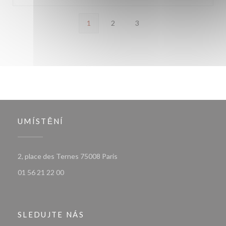
1
2
3
UMÍSTĚNÍ
((otevře se v novém okně))
2, place des Ternes 75008 Paris
01 56 21 22 00
SLEDUJTE NÁS