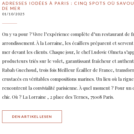
ADRESSES IODÉES À PARIS : CINQ SPOTS OÙ SAVO
DE MER
01/10/2025
On y va pour ? Vivre l’expérience complète d’un restaurant de f
arrondissement. À la Lorraine, les écaillers préparent et servent
mer devant les clients. Chaque jour, le chef Ludovic Olmeta s’ap
producteurs triés sur le volet, garantissant fraîcheur et authenti
Rabah Guechoud, trois fois Meilleur Écailler de France, transfor
crustacés en véritables compositions marines. Un lieu où la rigueu
rencontrent la convivialité parisienne. À quel moment ? Pour un 
chic. Où ? La Lorraine , 2 place des Ternes, 75008 Paris.
((ÖFFNET EIN NEUES FENSTER))
DEN ARTIKEL LESEN