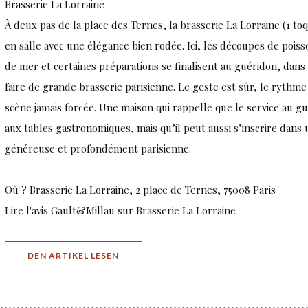
Brasserie La Lorraine
À deux pas de la place des Ternes, la brasserie La Lorraine (1 toqu
en salle avec une élégance bien rodée. Ici, les découpes de poisso
de mer et certaines préparations se finalisent au guéridon, dans 
faire de grande brasserie parisienne. Le geste est sûr, le rythme 
scène jamais forcée. Une maison qui rappelle que le service au g
aux tables gastronomiques, mais qu’il peut aussi s’inscrire dans u
généreuse et profondément parisienne.
Où ? Brasserie La Lorraine, 2 place de Ternes, 75008 Paris
Lire l'avis Gault&Millau sur Brasserie La Lorraine
((ÖFFNET EIN NEUES FENSTER))
DEN ARTIKEL LESEN