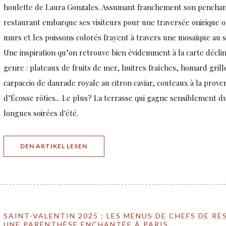
houlette de Laura Gonzales. Assumant franchement son penchant
restaurant embarque ses visiteurs pour une traversée onirique o
murs et les poissons colorés frayent à travers une mosaïque au so
Une inspiration qu’on retrouve bien évidemment à la carte déclin
genre : plateaux de fruits de mer, huitres fraîches, homard gril
carpaccio de daurade royale au citron caviar, couteaux à la prove
d’Écosse rôties... Le plus? La terrasse qui gagne sensiblement du
longues soirées d'été.
((ÖFFNET EIN NEUES FENSTER))
DEN ARTIKEL LESEN
SAINT-VALENTIN 2025 : LES MENUS DE CHEFS DE 
UNE PARENTHÈSE ENCHANTÉE À PARIS