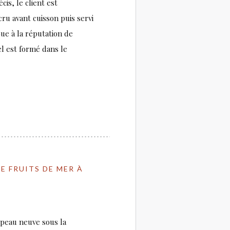
cis, le client est
ru avant cuisson puis servi
bue à la réputation de
el est formé dans le
E FRUITS DE MER À
e peau neuve sous la