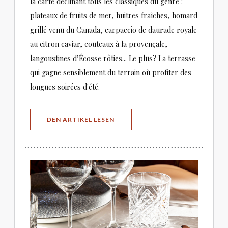
la carte déclinant tous les classiques du genre :
plateaux de fruits de mer, huitres fraîches, homard
grillé venu du Canada, carpaccio de daurade royale
au citron caviar, couteaux à la provençale,
langoustines d’Écosse rôties... Le plus? La terrasse
qui gagne sensiblement du terrain où profiter des
longues soirées d'été.
((ÖFFNET EIN NEUES FENSTER))
DEN ARTIKEL LESEN