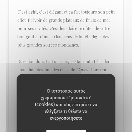
C’est light, c’est élégant et ça fait toujours son petit
effet. Prévoir de grands plateaux de fruits de mer
pour ses invités, c’est leur faire profiter de votre
bon goût et d’un certain sens de la fête digne des
plus grandes soirées mondaines.
Direction donc La Lorraine, restaurant et écailler
chouchou des familles chics de l’Ouest Parisien,
pour commander un bel assortiment de coquillages
et crustacés : huîtres de Joël Dupuch, de Gillardeau
Ο ιστότοπος αυτός
et de Jacques Cadoret, langoustines, crevettes,
χρησιμοποιεί "μπισκότα"
palourdes, clams, bulots, tourteaux, demi-
(cookies) και σας επιτρέπει να
ελέγξετε τι θέλετε να
homards… Selon les goûts et le budget !
ενεργοποιήσετε
Le bon vin pour l’accompagner : du blanc bien sûr,