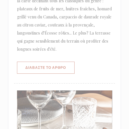
la carte déclinant tous les classiques du genre :
plateaux de fruits de mer, huitres fraîches, homard
grillé venu du Canada, carpaccio de daurade royale
au citron caviar, couteaux à la provençale,
langoustines d’Écosse rôties... Le plus? La terrasse
qui gagne sensiblement du terrain où profiter des
longues soirées d'été.
((ΑΝΟΊΓΕΙ ΣΕ ΝΈΟ ΠΑΡΆΘΥΡΟ))
ΔΙΑΒΆΣΤΕ ΤΟ ΆΡΘΡΟ