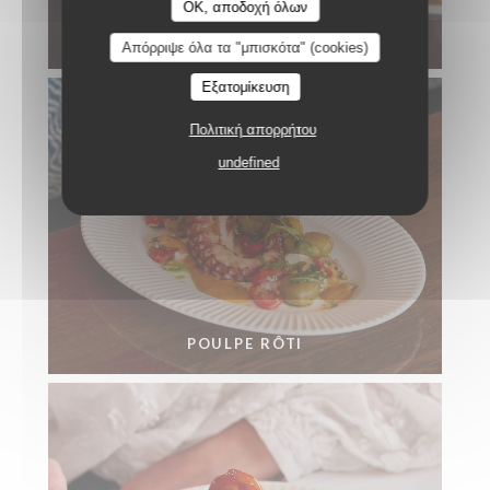
OK, αποδοχή όλων
BAR SAUVAGE RÔTI EN CROÛTE DE SEL
Απόρριψε όλα τα "μπισκότα" (cookies)
Εξατομίκευση
Πολιτική απορρήτου
undefined
POULPE RÔTI