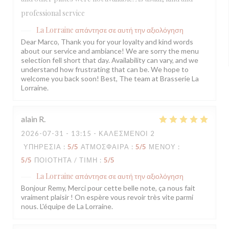
professional service
La Lorraine
απάντησε σε αυτή την αξιολόγηση
Dear Marco, Thank you for your loyalty and kind words
about our service and ambiance! We are sorry the menu
selection fell short that day. Availability can vary, and we
understand how frustrating that can be. We hope to
welcome you back soon! Best, The team at Brasserie La
Lorraine.
alain
R
2026-07-31
- 13:15 - ΚΑΛΕΣΜΈΝΟΙ 2
ΥΠΗΡΕΣΊΑ
:
5
/5
ΑΤΜΌΣΦΑΙΡΑ
:
5
/5
ΜΕΝΟΎ
:
5
/5
ΠΟΙΌΤΗΤΑ / ΤΙΜΉ
:
5
/5
La Lorraine
απάντησε σε αυτή την αξιολόγηση
Bonjour Remy, Merci pour cette belle note, ça nous fait
vraiment plaisir ! On espère vous revoir très vite parmi
nous. L'équipe de La Lorraine.