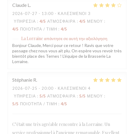
Claude
L
2026-07-27
- 13:00 - ΚΑΛΕΣΜΈΝΟΙ 3
ΥΠΗΡΕΣΊΑ
:
4
/5
ΑΤΜΌΣΦΑΙΡΑ
:
4
/5
ΜΕΝΟΎ
:
4
/5
ΠΟΙΌΤΗΤΑ / ΤΙΜΉ
:
4
/5
La Lorraine
απάντησε σε αυτή την αξιολόγηση
Bonjour Claude, Merci pour ce retour ! Ravis que votre
passage chez nous vous ait plu. On espère vous revoir très
bientôt place des Ternes ! L'équipe de la Brasserie La
Lorraine.
Stéphanie
R
2026-07-25
- 20:00 - ΚΑΛΕΣΜΈΝΟΙ 4
ΥΠΗΡΕΣΊΑ
:
5
/5
ΑΤΜΌΣΦΑΙΡΑ
:
5
/5
ΜΕΝΟΎ
:
5
/5
ΠΟΙΌΤΗΤΑ / ΤΙΜΉ
:
4
/5
C’était une très agréable rencontre à la Lorraine. Un
service professionnel à l’ancienne remarquable. Excellent