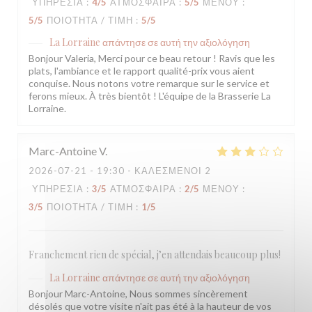
ΥΠΗΡΕΣΊΑ
:
4
/5
ΑΤΜΌΣΦΑΙΡΑ
:
5
/5
ΜΕΝΟΎ
:
5
/5
ΠΟΙΌΤΗΤΑ / ΤΙΜΉ
:
5
/5
La Lorraine
απάντησε σε αυτή την αξιολόγηση
Bonjour Valeria, Merci pour ce beau retour ! Ravis que les
plats, l'ambiance et le rapport qualité-prix vous aient
conquise. Nous notons votre remarque sur le service et
ferons mieux. À très bientôt ! L'équipe de la Brasserie La
Lorraine.
Marc-Antoine
V
2026-07-21
- 19:30 - ΚΑΛΕΣΜΈΝΟΙ 2
ΥΠΗΡΕΣΊΑ
:
3
/5
ΑΤΜΌΣΦΑΙΡΑ
:
2
/5
ΜΕΝΟΎ
:
3
/5
ΠΟΙΌΤΗΤΑ / ΤΙΜΉ
:
1
/5
Franchement rien de spécial, j’en attendais beaucoup plus!
La Lorraine
απάντησε σε αυτή την αξιολόγηση
Bonjour Marc-Antoine, Nous sommes sincèrement
désolés que votre visite n'ait pas été à la hauteur de vos