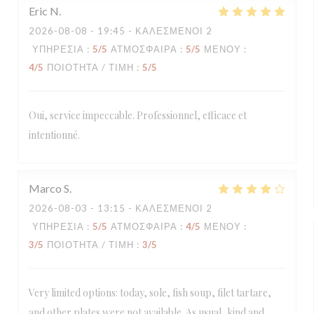
Eric
N
2026-08-08
- 19:45 - ΚΑΛΕΣΜΈΝΟΙ 2
ΥΠΗΡΕΣΊΑ
:
5
/5
ΑΤΜΌΣΦΑΙΡΑ
:
5
/5
ΜΕΝΟΎ
:
4
/5
ΠΟΙΌΤΗΤΑ / ΤΙΜΉ
:
5
/5
Oui, service impeccable. Professionnel, efficace et
intentionné.
Marco
S
2026-08-03
- 13:15 - ΚΑΛΕΣΜΈΝΟΙ 2
ΥΠΗΡΕΣΊΑ
:
5
/5
ΑΤΜΌΣΦΑΙΡΑ
:
4
/5
ΜΕΝΟΎ
:
3
/5
ΠΟΙΌΤΗΤΑ / ΤΙΜΉ
:
3
/5
Very limited options: today, sole, fish soup, filet tartare,
and other plates were not available. As usual, kind and