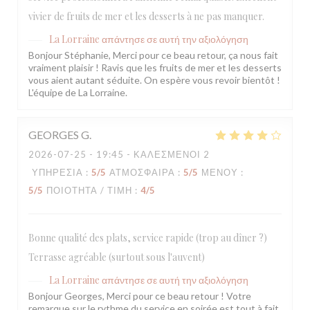
vivier de fruits de mer et les desserts à ne pas manquer.
La Lorraine
απάντησε σε αυτή την αξιολόγηση
Bonjour Stéphanie, Merci pour ce beau retour, ça nous fait
vraiment plaisir ! Ravis que les fruits de mer et les desserts
vous aient autant séduite. On espère vous revoir bientôt !
L'équipe de La Lorraine.
GEORGES
G
2026-07-25
- 19:45 - ΚΑΛΕΣΜΈΝΟΙ 2
ΥΠΗΡΕΣΊΑ
:
5
/5
ΑΤΜΌΣΦΑΙΡΑ
:
5
/5
ΜΕΝΟΎ
:
5
/5
ΠΟΙΌΤΗΤΑ / ΤΙΜΉ
:
4
/5
Bonne qualité des plats, service rapide (trop au dîner ?)
Terrasse agréable (surtout sous l'auvent)
La Lorraine
απάντησε σε αυτή την αξιολόγηση
Bonjour Georges, Merci pour ce beau retour ! Votre
remarque sur le rythme du service en soirée est tout à fait