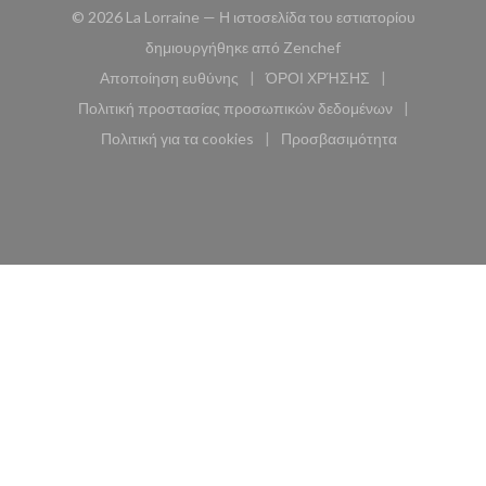
© 2026 La Lorraine — Η ιστοσελίδα του εστιατορίου
((ανοίγει σε νέο παρά
δημιουργήθηκε από
Zenchef
Αποποίηση ευθύνης
ΌΡΟΙ ΧΡΉΣΗΣ
((ανοίγει σε νέο παράθυρο))
((ανοίγει σε νέο παράθυ
Πολιτική προστασίας προσωπικών δεδομένων
((ανοίγει σε νέο παράθυρο))
Πολιτική για τα cookies
Προσβασιμότητα
((ανοίγει σε νέο παράθυρο))
((ανοίγει σε νέο παρά