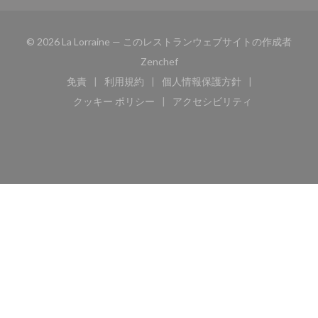
© 2026 La Lorraine — このレストランウェブサイトの作成者
((新しいウィンドウで開きます))
Zenchef
免責
利用規約
個人情報保護方針
((新しいウィンドウで開きます))
((新しいウィンドウで開きます))
((新しいウィンドウで開き
クッキー ポリシー
アクセシビリティ
((新しいウィンドウで開きます))
((新しいウィンドウで開