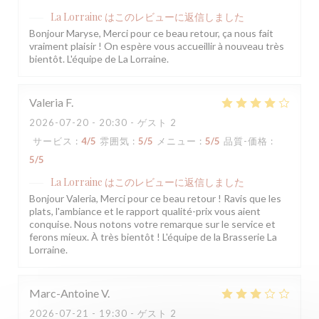
La Lorraine
はこのレビューに返信しました
Bonjour Maryse, Merci pour ce beau retour, ça nous fait
vraiment plaisir ! On espère vous accueillir à nouveau très
bientôt. L'équipe de La Lorraine.
Valeria
F
2026-07-20
- 20:30 - ゲスト 2
サービス
:
4
/5
雰囲気
:
5
/5
メニュー
:
5
/5
品質-価格
:
5
/5
La Lorraine
はこのレビューに返信しました
Bonjour Valeria, Merci pour ce beau retour ! Ravis que les
plats, l'ambiance et le rapport qualité-prix vous aient
conquise. Nous notons votre remarque sur le service et
ferons mieux. À très bientôt ! L'équipe de la Brasserie La
Lorraine.
Marc-Antoine
V
2026-07-21
- 19:30 - ゲスト 2