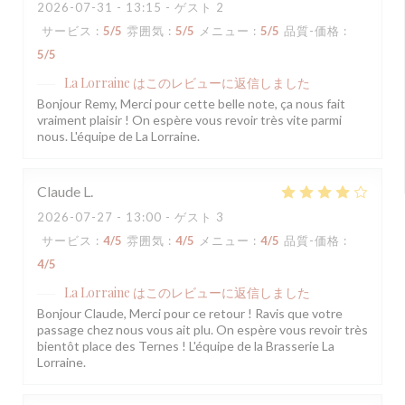
2026-07-31
- 13:15 - ゲスト 2
サービス
:
5
/5
雰囲気
:
5
/5
メニュー
:
5
/5
品質-価格
:
5
/5
La Lorraine
はこのレビューに返信しました
Bonjour Remy, Merci pour cette belle note, ça nous fait
vraiment plaisir ! On espère vous revoir très vite parmi
nous. L'équipe de La Lorraine.
Claude
L
2026-07-27
- 13:00 - ゲスト 3
サービス
:
4
/5
雰囲気
:
4
/5
メニュー
:
4
/5
品質-価格
:
4
/5
La Lorraine
はこのレビューに返信しました
Bonjour Claude, Merci pour ce retour ! Ravis que votre
passage chez nous vous ait plu. On espère vous revoir très
bientôt place des Ternes ! L'équipe de la Brasserie La
Lorraine.