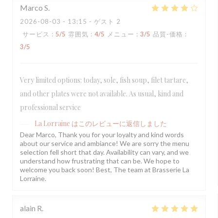
Marco
S
2026-08-03
- 13:15 - ゲスト 2
サービス
:
5
/5
雰囲気
:
4
/5
メニュー
:
3
/5
品質-価格
:
3
/5
Very limited options: today, sole, fish soup, filet tartare,
and other plates were not available. As usual, kind and
professional service
La Lorraine
はこのレビューに返信しました
Dear Marco, Thank you for your loyalty and kind words
about our service and ambiance! We are sorry the menu
selection fell short that day. Availability can vary, and we
understand how frustrating that can be. We hope to
welcome you back soon! Best, The team at Brasserie La
Lorraine.
alain
R