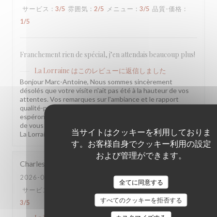
サービス
:
3
/5
雰囲気
:
2
/5
メニュー
:
3
/5
品質-価格
:
1
/5
Franchement rien de spécial, j’en attendais beaucoup plus!
La Lorraine
はこのレビューに返信しました
Bonjour Marc-Antoine, Nous sommes sincèrement
désolés que votre visite n'ait pas été à la hauteur de vos
attentes. Vos remarques sur l'ambiance et le rapport
qualité-prix sont notées et transmises à l'équipe. Nous
espérons avoir l'occasion de vous accueillir à nouveau et
de vous surprendre positivement. L'équipe de la Brasserie
当サイトはクッキーを利用しておりま
La Lorraine
す。お客様自身でクッキー利用の設定
および管理ができます。
Charles
V
2026-07-20
- 20:30 - ゲスト 4
全てに同意する
サービス
:
3
/5
雰囲気
:
3
/5
メニュー
:
3
/5
品質-価格
:
すべてのクッキーを拒否する
3
/5