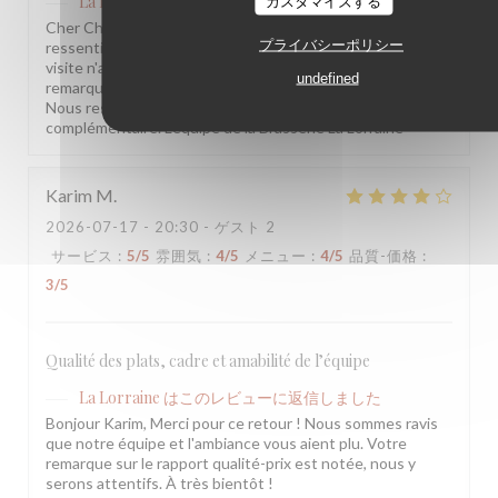
La Lorraine
カスタマイズする
はこのレビューに返信しました
Cher Charles, Merci d'avoir pris le temps de partager votre
プライバシーポリシー
ressenti. Nous sommes sincèrement désolés que votre
visite n'ait pas été à la hauteur de vos attentes. Vos
undefined
remarques sont précieuses et nous les prenons à cœur.
Nous restons à votre disposition pour tout échange
complémentaire. L'équipe de la Brasserie La Lorraine
Karim
M
2026-07-17
- 20:30 - ゲスト 2
サービス
:
5
/5
雰囲気
:
4
/5
メニュー
:
4
/5
品質-価格
:
3
/5
Qualité des plats, cadre et amabilité de l’équipe
La Lorraine
はこのレビューに返信しました
Bonjour Karim, Merci pour ce retour ! Nous sommes ravis
que notre équipe et l'ambiance vous aient plu. Votre
remarque sur le rapport qualité-prix est notée, nous y
serons attentifs. À très bientôt !