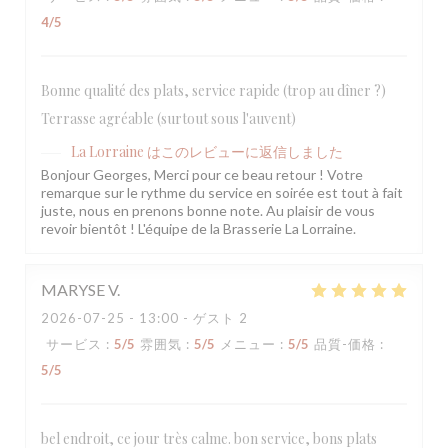
4
/5
Bonne qualité des plats, service rapide (trop au dîner ?)
Terrasse agréable (surtout sous l'auvent)
La Lorraine
はこのレビューに返信しました
Bonjour Georges, Merci pour ce beau retour ! Votre
remarque sur le rythme du service en soirée est tout à fait
juste, nous en prenons bonne note. Au plaisir de vous
revoir bientôt ! L'équipe de la Brasserie La Lorraine.
MARYSE
V
2026-07-25
- 13:00 - ゲスト 2
サービス
:
5
/5
雰囲気
:
5
/5
メニュー
:
5
/5
品質-価格
:
5
/5
bel endroit, ce jour très calme. bon service, bons plats