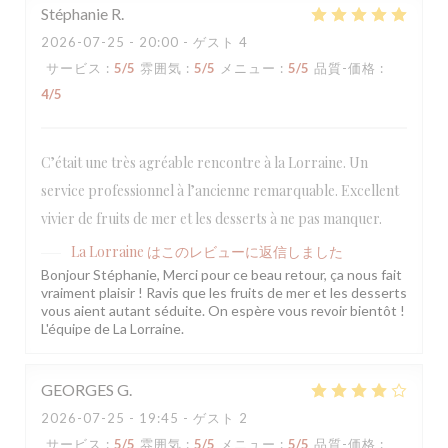
Stéphanie
R
2026-07-25
- 20:00 - ゲスト 4
サービス
:
5
/5
雰囲気
:
5
/5
メニュー
:
5
/5
品質-価格
:
4
/5
C’était une très agréable rencontre à la Lorraine. Un
service professionnel à l’ancienne remarquable. Excellent
vivier de fruits de mer et les desserts à ne pas manquer.
La Lorraine
はこのレビューに返信しました
Bonjour Stéphanie, Merci pour ce beau retour, ça nous fait
vraiment plaisir ! Ravis que les fruits de mer et les desserts
vous aient autant séduite. On espère vous revoir bientôt !
L'équipe de La Lorraine.
GEORGES
G
2026-07-25
- 19:45 - ゲスト 2
サービス
:
5
/5
雰囲気
:
5
/5
メニュー
:
5
/5
品質-価格
: