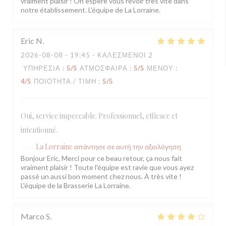
vraiment plaisir ! On espère vous revoir très vite dans
notre établissement. L'équipe de La Lorraine.
Eric
N
2026-08-08
- 19:45 - ΚΑΛΕΣΜΈΝΟΙ 2
ΥΠΗΡΕΣΊΑ
:
5
/5
ΑΤΜΌΣΦΑΙΡΑ
:
5
/5
ΜΕΝΟΎ
:
4
/5
ΠΟΙΌΤΗΤΑ / ΤΙΜΉ
:
5
/5
Oui, service impeccable. Professionnel, efficace et
intentionné.
La Lorraine
απάντησε σε αυτή την αξιολόγηση
Bonjour Eric, Merci pour ce beau retour, ça nous fait
vraiment plaisir ! Toute l'équipe est ravie que vous ayez
passé un aussi bon moment chez nous. À très vite !
L'équipe de la Brasserie La Lorraine.
Marco
S