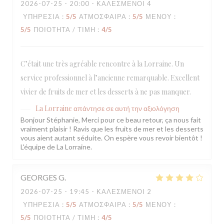
2026-07-25
- 20:00 - ΚΑΛΕΣΜΈΝΟΙ 4
ΥΠΗΡΕΣΊΑ
:
5
/5
ΑΤΜΌΣΦΑΙΡΑ
:
5
/5
ΜΕΝΟΎ
:
5
/5
ΠΟΙΌΤΗΤΑ / ΤΙΜΉ
:
4
/5
C’était une très agréable rencontre à la Lorraine. Un
service professionnel à l’ancienne remarquable. Excellent
vivier de fruits de mer et les desserts à ne pas manquer.
La Lorraine
απάντησε σε αυτή την αξιολόγηση
Bonjour Stéphanie, Merci pour ce beau retour, ça nous fait
vraiment plaisir ! Ravis que les fruits de mer et les desserts
vous aient autant séduite. On espère vous revoir bientôt !
L'équipe de La Lorraine.
GEORGES
G
2026-07-25
- 19:45 - ΚΑΛΕΣΜΈΝΟΙ 2
ΥΠΗΡΕΣΊΑ
:
5
/5
ΑΤΜΌΣΦΑΙΡΑ
:
5
/5
ΜΕΝΟΎ
:
5
/5
ΠΟΙΌΤΗΤΑ / ΤΙΜΉ
:
4
/5