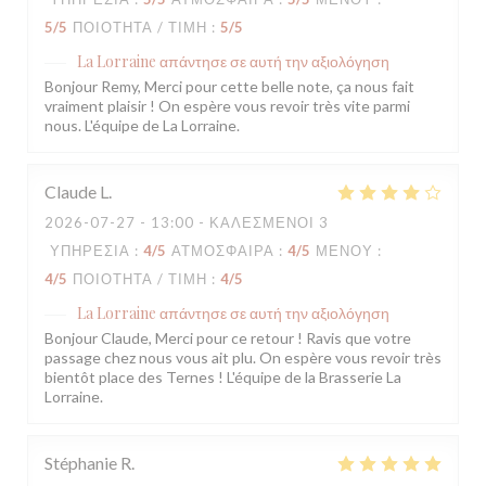
5
/5
ΠΟΙΌΤΗΤΑ / ΤΙΜΉ
:
5
/5
La Lorraine
απάντησε σε αυτή την αξιολόγηση
Bonjour Remy, Merci pour cette belle note, ça nous fait
vraiment plaisir ! On espère vous revoir très vite parmi
nous. L'équipe de La Lorraine.
Claude
L
2026-07-27
- 13:00 - ΚΑΛΕΣΜΈΝΟΙ 3
ΥΠΗΡΕΣΊΑ
:
4
/5
ΑΤΜΌΣΦΑΙΡΑ
:
4
/5
ΜΕΝΟΎ
:
4
/5
ΠΟΙΌΤΗΤΑ / ΤΙΜΉ
:
4
/5
La Lorraine
απάντησε σε αυτή την αξιολόγηση
Bonjour Claude, Merci pour ce retour ! Ravis que votre
passage chez nous vous ait plu. On espère vous revoir très
bientôt place des Ternes ! L'équipe de la Brasserie La
Lorraine.
Stéphanie
R