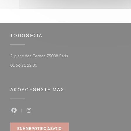
ΤΟΠΟΘΕΣΊΑ
((ανοίγει σε νέο παράθυρο))
2, place des Ternes 75008 Paris
01 56 21 22 00
ΑΚΟΛΟΥΘΉΣΤΕ ΜΑΣ
Facebook ((ανοίγει σε νέο παράθυρο))
Instagram ((ανοίγει σε νέο παράθυρο))
ΕΝΗΜΕΡΩΤΙΚΌ ΔΕΛΤΊΟ