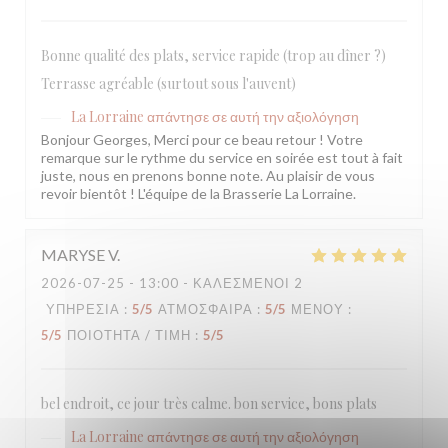
Bonne qualité des plats, service rapide (trop au dîner ?)
Terrasse agréable (surtout sous l'auvent)
La Lorraine
απάντησε σε αυτή την αξιολόγηση
Bonjour Georges, Merci pour ce beau retour ! Votre
remarque sur le rythme du service en soirée est tout à fait
juste, nous en prenons bonne note. Au plaisir de vous
revoir bientôt ! L'équipe de la Brasserie La Lorraine.
MARYSE
V
2026-07-25
- 13:00 - ΚΑΛΕΣΜΈΝΟΙ 2
ΥΠΗΡΕΣΊΑ
:
5
/5
ΑΤΜΌΣΦΑΙΡΑ
:
5
/5
ΜΕΝΟΎ
:
5
/5
ΠΟΙΌΤΗΤΑ / ΤΙΜΉ
:
5
/5
bel endroit, ce jour très calme. bon service, bons plats
La Lorraine
απάντησε σε αυτή την αξιολόγηση