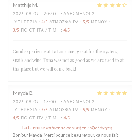
Matthijs
M
2026-08-09
- 20:30 - ΚΑΛΕΣΜΈΝΟΙ 2
ΥΠΗΡΕΣΊΑ
:
4
/5
ΑΤΜΌΣΦΑΙΡΑ
:
5
/5
ΜΕΝΟΎ
:
3
/5
ΠΟΙΌΤΗΤΑ / ΤΙΜΉ
:
4
/5
Good experience at La Lorraine, great for the oysters,
snails and wine. Tuna was not as good as we are used to at
this place but we will come back!
Mayda
B
2026-08-09
- 13:00 - ΚΑΛΕΣΜΈΝΟΙ 2
ΥΠΗΡΕΣΊΑ
:
5
/5
ΑΤΜΌΣΦΑΙΡΑ
:
5
/5
ΜΕΝΟΎ
:
4
/5
ΠΟΙΌΤΗΤΑ / ΤΙΜΉ
:
4
/5
La Lorraine
απάντησε σε αυτή την αξιολόγηση
Bonjour Mayda, Merci pour ce beau retour, ça nous fait