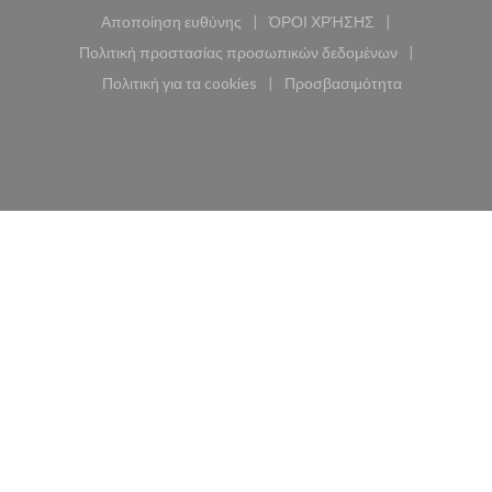
Αποποίηση ευθύνης
ΌΡΟΙ ΧΡΉΣΗΣ
((ανοίγει σε νέο παράθυρο))
((ανοίγει σε νέο παράθυ
Πολιτική προστασίας προσωπικών δεδομένων
((ανοίγει σε νέο παράθυρο))
Πολιτική για τα cookies
Προσβασιμότητα
((ανοίγει σε νέο παράθυρο))
((ανοίγει σε νέο παρά