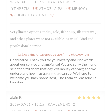
2026-08-03
- 13:15 - ΚΑΛΕΣΜΈΝΟΙ 2
ΥΠΗΡΕΣΊΑ
:
5
/5
ΑΤΜΌΣΦΑΙΡΑ
:
4
/5
ΜΕΝΟΎ
:
3
/5
ΠΟΙΌΤΗΤΑ / ΤΙΜΉ
:
3
/5
Very limited options: today, sole, fish soup, filet tartare,
and other plates were not available. As usual, kind and
professional service
La Lorraine
απάντησε σε αυτή την αξιολόγηση
Dear Marco, Thank you for your loyalty and kind words
about our service and ambiance! We are sorry the menu
selection fell short that day. Availability can vary, and we
understand how frustrating that can be. We hope to
welcome you back soon! Best, The team at Brasserie La
Lorraine.
alain
R
2026-07-31
- 13:15 - ΚΑΛΕΣΜΈΝΟΙ 2
ΥΠΗΡΕΣΊΑ
:
5
/5
ΑΤΜΌΣΦΑΙΡΑ
:
5
/5
ΜΕΝΟΎ
: