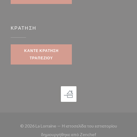
ΚΡΆΤΗΣΗ
ΚΆΝΤΕ ΚΡΆΤΗΣΗ
ΤΡΑΠΕΖΙΟΎ
© 2026 La Lorraine — Η ιστοσελίδα του εστιατορίου
((ανοίγει σε νέο παρά
δημιουργήθηκε από
Zenchef