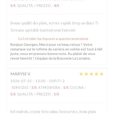
5
/5
QUALITÀ / PREZZO
:
4
/5
Bonne qualité des plats, service rapide (trop au dîner ?)
Terrasse agréable (surtout sous l'auvent)
La Lorraine
ha risposto a questa recensione
Bonjour Georges, Merci pour ce beau retour ! Votre
remarque sur le rythme du service en soirée est tout à fait
juste, nous en prenons bonne note. Au plaisir de vous
revoir bientôt ! L'équipe de la Brasserie La Lorraine.
MARYSE
V
2026-07-25
- 13:00 - OSPITI 2
SERVIZIO
:
5
/5
ATMOSFERA
:
5
/5
CUCINA
:
5
/5
QUALITÀ / PREZZO
:
5
/5
bel endroit, ce jour très calme. bon service, bons plats