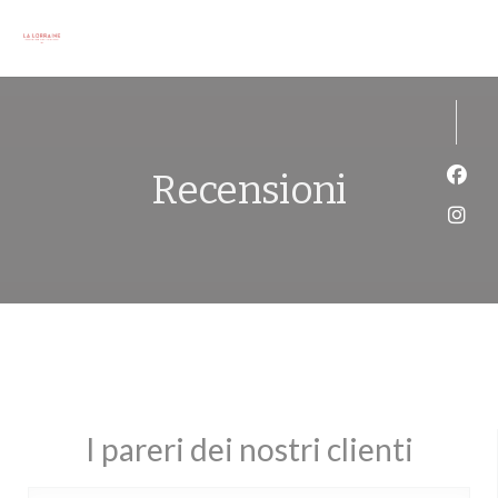
Personalizzazione delle tue scelte sui cookie
Recensioni
Face
Inst
I pareri dei nostri clienti