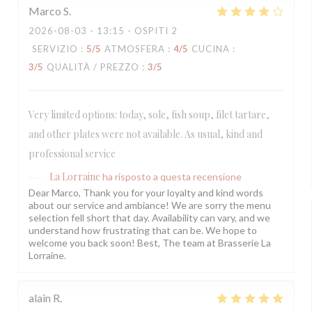
Marco
S
2026-08-03
- 13:15 - OSPITI 2
SERVIZIO
:
5
/5
ATMOSFERA
:
4
/5
CUCINA
:
3
/5
QUALITÀ / PREZZO
:
3
/5
Very limited options: today, sole, fish soup, filet tartare,
and other plates were not available. As usual, kind and
professional service
La Lorraine
ha risposto a questa recensione
Dear Marco, Thank you for your loyalty and kind words
about our service and ambiance! We are sorry the menu
selection fell short that day. Availability can vary, and we
understand how frustrating that can be. We hope to
welcome you back soon! Best, The team at Brasserie La
Lorraine.
alain
R