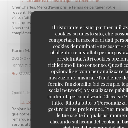
La Lorraine
ha risposto a questa recensione
Cher Charles, Merci d'avoir pris le temps de partager votre
ressenti. Nous sommes sincèrement désolés que votre
visite n'ait pas été à la hauteur de vos attentes. Vos
remarques sont précieuses et nous les prenons à cœur.
Il ristorante e i suoi partner utiliz
Nous restons à votre disposition pour tout échange
cookies su questo sito, che poss
complémentaire. L'équipe de la Brasserie La Lorraine
comportare la raccolta di dati person
cookies denominati «necessari» s
Karim
M
obbligatori e installati per imposta
predefinita. Altri cookies opziona
2026-07-17
- 20:30 - OSPITI 2
richiedono il tuo consenso. Questi c
SERVIZIO
:
5
/5
ATMOSFERA
:
4
/5
CUCINA
:
opzionali servono per analizzare la
4
/5
QUALITÀ / PREZZO
:
3
/5
navigazione, misurare l'audience del
fornire funzionalità (ad esempio, leg
social network) o visualizzare pubbli
Qualité des plats, cadre et amabilité de l’équipe
contenuti personalizzati. Clicca su 'A
tutto', 'Rifiuta tutto' o 'Personalizza
La Lorraine
ha risposto a questa recensione
gestire le tue preferenze. Puoi modi
Bonjour Karim, Merci pour ce retour ! Nous sommes ravis
que notre équipe et l'ambiance vous aient plu. Votre
le tue scelte in qualsiasi momen
remarque sur le rapport qualité-prix est notée, nous y
cliccando sull'icona del cookie in ba
serons attentifs. À très bientôt !
sinistra delle pagine del sito.