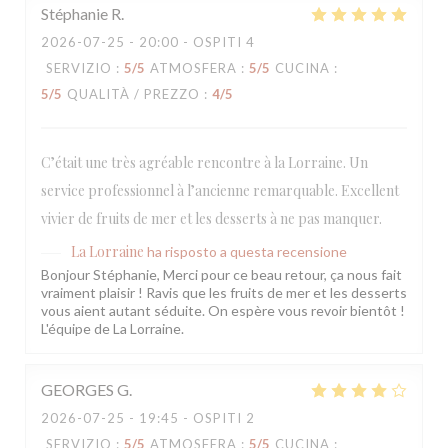
Stéphanie
R
2026-07-25
- 20:00 - OSPITI 4
SERVIZIO
:
5
/5
ATMOSFERA
:
5
/5
CUCINA
:
5
/5
QUALITÀ / PREZZO
:
4
/5
C’était une très agréable rencontre à la Lorraine. Un
service professionnel à l’ancienne remarquable. Excellent
vivier de fruits de mer et les desserts à ne pas manquer.
La Lorraine
ha risposto a questa recensione
Bonjour Stéphanie, Merci pour ce beau retour, ça nous fait
vraiment plaisir ! Ravis que les fruits de mer et les desserts
vous aient autant séduite. On espère vous revoir bientôt !
L'équipe de La Lorraine.
GEORGES
G
2026-07-25
- 19:45 - OSPITI 2
SERVIZIO
:
5
/5
ATMOSFERA
:
5
/5
CUCINA
: