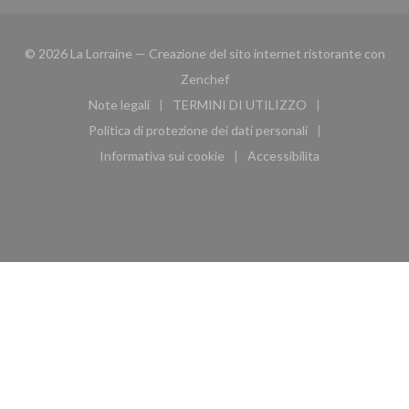
© 2026 La Lorraine — Creazione del sito internet ristorante con
((apre una nuova finestra))
Zenchef
Note legali
TERMINI DI UTILIZZO
((apre una nuova finestra))
((apre una nuova finestra))
Politica di protezione dei dati personali
((apre una nuova finestra))
Informativa sui cookie
Accessibilita
((apre una nuova finestra))
((apre una nuova finest