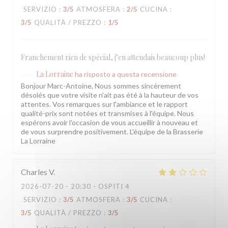
SERVIZIO
:
3
/5
ATMOSFERA
:
2
/5
CUCINA
:
3
/5
QUALITÀ / PREZZO
:
1
/5
Franchement rien de spécial, j’en attendais beaucoup plus!
La Lorraine
ha risposto a questa recensione
Bonjour Marc-Antoine, Nous sommes sincèrement
désolés que votre visite n'ait pas été à la hauteur de vos
attentes. Vos remarques sur l'ambiance et le rapport
qualité-prix sont notées et transmises à l'équipe. Nous
espérons avoir l'occasion de vous accueillir à nouveau et
de vous surprendre positivement. L'équipe de la Brasserie
La Lorraine
Charles
V
2026-07-20
- 20:30 - OSPITI 4
SERVIZIO
:
3
/5
ATMOSFERA
:
3
/5
CUCINA
:
3
/5
QUALITÀ / PREZZO
:
3
/5