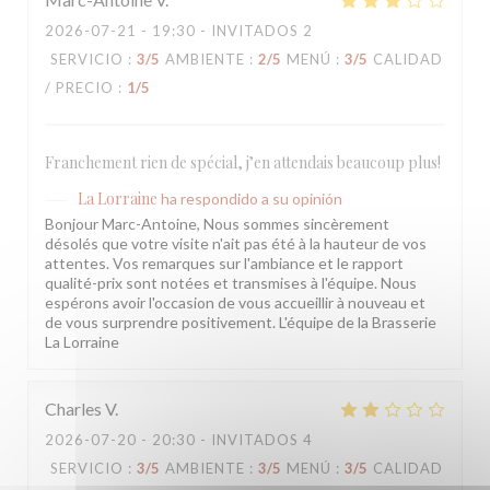
2026-07-21
- 19:30 - INVITADOS 2
SERVICIO
:
3
/5
AMBIENTE
:
2
/5
MENÚ
:
3
/5
CALIDAD
/ PRECIO
:
1
/5
Franchement rien de spécial, j’en attendais beaucoup plus!
La Lorraine
ha respondido a su opinión
Bonjour Marc-Antoine, Nous sommes sincèrement
désolés que votre visite n'ait pas été à la hauteur de vos
attentes. Vos remarques sur l'ambiance et le rapport
qualité-prix sont notées et transmises à l'équipe. Nous
espérons avoir l'occasion de vous accueillir à nouveau et
de vous surprendre positivement. L'équipe de la Brasserie
La Lorraine
Charles
V
2026-07-20
- 20:30 - INVITADOS 4
SERVICIO
:
3
/5
AMBIENTE
:
3
/5
MENÚ
:
3
/5
CALIDAD