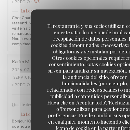
/ PRECIO
:
3
/5
La Lorraine
ha respondido a su opinión
Cher Charles, Merci d'avoir pris le temps de partager votre
ressenti. Nous sommes sincèrement désolés que votre
El restaurante y sus socios utilizan c
visite n'ait pas été à la hauteur de vos attentes. Vos
en este sitio, lo que puede implicar
remarques sont précieuses et nous les prenons à cœur.
recopilación de datos personales. 
Nous restons à votre disposition pour tout échange
complémentaire. L'équipe de la Brasserie La Lorraine
cookies denominadas «necesarias»
obligatorias y se instalan por defe
Otras cookies opcionales requiere
Karim
M
consentimiento. Estas cookies opcio
sirven para analizar su navegación,
2026-07-17
- 20:30 - INVITADOS 2
la audiencia del sitio, ofrecer
SERVICIO
:
5
/5
AMBIENTE
:
4
/5
MENÚ
:
4
/5
CALIDAD
funcionalidades (por ejemplo,
/ PRECIO
:
3
/5
relacionadas con redes sociales) o m
publicidad o contenidos personaliz
Haga clic en 'Aceptar todo', 'Rechazar
Qualité des plats, cadre et amabilité de l’équipe
o 'Personalizar' para gestionar s
La Lorraine
ha respondido a su opinión
preferencias. Puede cambiar sus op
en cualquier momento haciendo clic 
Bonjour Karim, Merci pour ce retour ! Nous sommes ravis
que notre équipe et l'ambiance vous aient plu. Votre
icono de cookie en la parte inferi