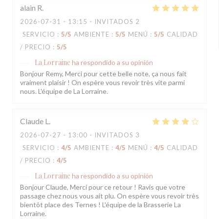
alain
R
2026-07-31
- 13:15 - INVITADOS 2
SERVICIO
:
5
/5
AMBIENTE
:
5
/5
MENÚ
:
5
/5
CALIDAD
/ PRECIO
:
5
/5
La Lorraine
ha respondido a su opinión
Bonjour Remy, Merci pour cette belle note, ça nous fait
vraiment plaisir ! On espère vous revoir très vite parmi
nous. L'équipe de La Lorraine.
Claude
L
2026-07-27
- 13:00 - INVITADOS 3
SERVICIO
:
4
/5
AMBIENTE
:
4
/5
MENÚ
:
4
/5
CALIDAD
/ PRECIO
:
4
/5
La Lorraine
ha respondido a su opinión
Bonjour Claude, Merci pour ce retour ! Ravis que votre
passage chez nous vous ait plu. On espère vous revoir très
bientôt place des Ternes ! L'équipe de la Brasserie La
Lorraine.