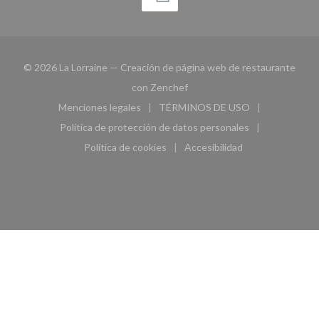
© 2026 La Lorraine — Creación de página web de restaurante
((abre en una nueva ventana))
con
Zenchef
Menciones legales
TÉRMINOS DE USO
((abre en una nueva ventana))
((abre en una nueva ven
Política de protección de datos personales
((abre en una nueva ventana))
Política de cookies
Accesibilidad
((abre en una nueva ventana))
((abre en una nueva ven