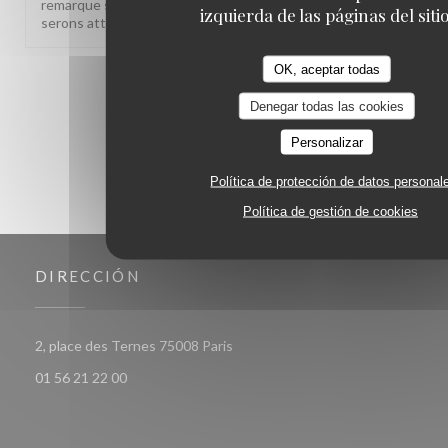
remarque sur le rapport qualité-prix est notée, nous y
izquierda de las páginas del sitio
serons attentifs. À très bientôt !
OK, aceptar todas
1
2
3
Denegar todas las cookies
Personalizar
Política de protección de datos personal
Política de gestión de cookies
DIRECCIÓN
((abre en una nueva ventana))
2, place des Ternes 75008 Paris
01 56 21 22 00