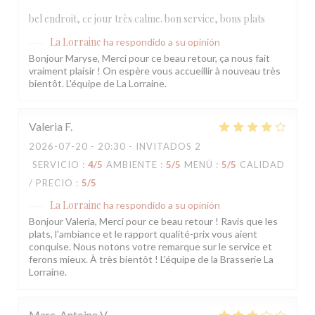
bel endroit, ce jour très calme. bon service, bons plats
La Lorraine
ha respondido a su opinión
Bonjour Maryse, Merci pour ce beau retour, ça nous fait
vraiment plaisir ! On espère vous accueillir à nouveau très
bientôt. L'équipe de La Lorraine.
Valeria
F
2026-07-20
- 20:30 - INVITADOS 2
SERVICIO
:
4
/5
AMBIENTE
:
5
/5
MENÚ
:
5
/5
CALIDAD
/ PRECIO
:
5
/5
La Lorraine
ha respondido a su opinión
Bonjour Valeria, Merci pour ce beau retour ! Ravis que les
plats, l'ambiance et le rapport qualité-prix vous aient
conquise. Nous notons votre remarque sur le service et
ferons mieux. À très bientôt ! L'équipe de la Brasserie La
Lorraine.
Marc-Antoine
V