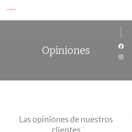
Personalización de sus opciones de cookies
Opiniones
Face
Inst
Las opiniones de nuestros
clientes