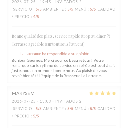
2026-07-25
- 19:45 - INVITADOS 2
SERVICIO
:
5
/5
AMBIENTE
:
5
/5
MENÚ
:
5
/5
CALIDAD
/ PRECIO
:
4
/5
Bonne qualité des plats, service rapide (trop au dîner ?)
Terrasse agréable (surtout sous l'auvent)
La Lorraine
ha respondido a su opinión
Bonjour Georges, Merci pour ce beau retour ! Votre
remarque sur le rythme du service en soirée est tout à fait
juste, nous en prenons bonne note. Au plaisir de vous
revoir bientôt ! L'équipe de la Brasserie La Lorraine.
MARYSE
V
2026-07-25
- 13:00 - INVITADOS 2
SERVICIO
:
5
/5
AMBIENTE
:
5
/5
MENÚ
:
5
/5
CALIDAD
/ PRECIO
:
5
/5