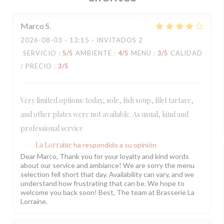
Marco
S
2026-08-03
- 13:15 - INVITADOS 2
SERVICIO
:
5
/5
AMBIENTE
:
4
/5
MENÚ
:
3
/5
CALIDAD
/ PRECIO
:
3
/5
Very limited options: today, sole, fish soup, filet tartare,
and other plates were not available. As usual, kind and
professional service
La Lorraine
ha respondido a su opinión
Dear Marco, Thank you for your loyalty and kind words
about our service and ambiance! We are sorry the menu
selection fell short that day. Availability can vary, and we
understand how frustrating that can be. We hope to
welcome you back soon! Best, The team at Brasserie La
Lorraine.