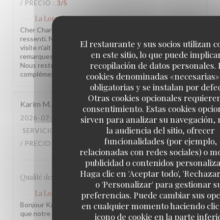
/ PRECIO
:
3
/5
La Lorraine
ha respondido a su opinión
Cher Charles, Merci d'avoir pris le temps de partager votre
ressenti. Nous sommes sincèrement désolés que votre
El restaurante y sus socios utilizan c
visite n'ait pas été à la hauteur de vos attentes. Vos
en este sitio, lo que puede implicar
remarques sont précieuses et nous les prenons à cœur.
recopilación de datos personales. 
Nous restons à votre disposition pour tout échange
complémentaire. L'équipe de la Brasserie La Lorraine
cookies denominadas «necesarias»
obligatorias y se instalan por defe
Otras cookies opcionales requiere
Karim
M
consentimiento. Estas cookies opcio
sirven para analizar su navegación,
2026-07-17
- 20:30 - INVITADOS 2
la audiencia del sitio, ofrecer
SERVICIO
:
5
/5
AMBIENTE
:
4
/5
MENÚ
:
4
/5
CALIDAD
funcionalidades (por ejemplo,
/ PRECIO
:
3
/5
relacionadas con redes sociales) o m
publicidad o contenidos personaliz
Haga clic en 'Aceptar todo', 'Rechazar
Qualité des plats, cadre et amabilité de l’équipe
o 'Personalizar' para gestionar s
La Lorraine
ha respondido a su opinión
preferencias. Puede cambiar sus op
en cualquier momento haciendo clic 
Bonjour Karim, Merci pour ce retour ! Nous sommes ravis
que notre équipe et l'ambiance vous aient plu. Votre
icono de cookie en la parte inferi