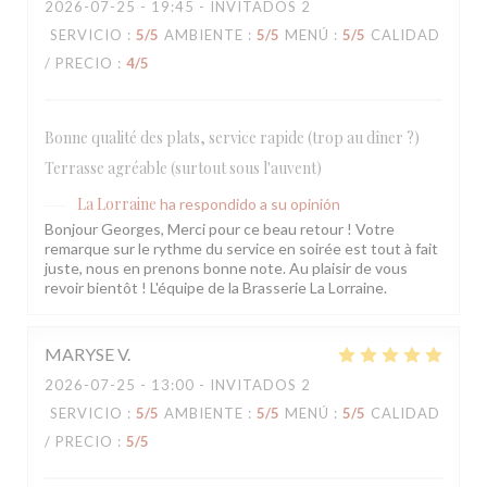
2026-07-25
- 19:45 - INVITADOS 2
SERVICIO
:
5
/5
AMBIENTE
:
5
/5
MENÚ
:
5
/5
CALIDAD
/ PRECIO
:
4
/5
Bonne qualité des plats, service rapide (trop au dîner ?)
Terrasse agréable (surtout sous l'auvent)
La Lorraine
ha respondido a su opinión
Bonjour Georges, Merci pour ce beau retour ! Votre
remarque sur le rythme du service en soirée est tout à fait
juste, nous en prenons bonne note. Au plaisir de vous
revoir bientôt ! L'équipe de la Brasserie La Lorraine.
MARYSE
V
2026-07-25
- 13:00 - INVITADOS 2
SERVICIO
:
5
/5
AMBIENTE
:
5
/5
MENÚ
:
5
/5
CALIDAD
/ PRECIO
:
5
/5