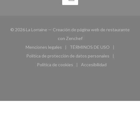
© 2026 La Lorraine — Creación de página web de restaurante
((abre en una nueva ventana))
con
Zenchef
Menciones legales
TÉRMINOS DE USO
((abre en una nueva ventana))
((abre en una nueva ven
Política de protección de datos personales
((abre en una nueva ventana))
Política de cookies
Accesibilidad
((abre en una nueva ventana))
((abre en una nueva ven