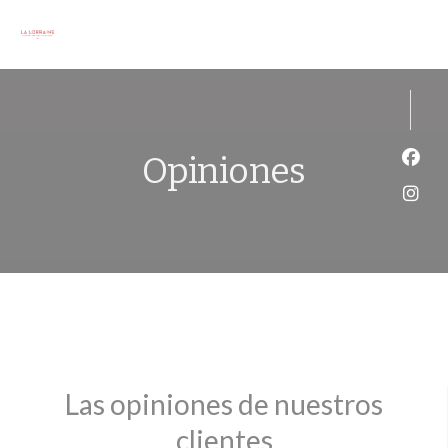
Personalización de sus opciones de cookies
Opiniones
Face
Inst
Las opiniones de nuestros
clientes