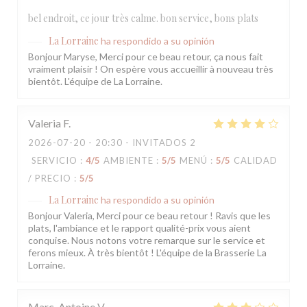
bel endroit, ce jour très calme. bon service, bons plats
La Lorraine
ha respondido a su opinión
Bonjour Maryse, Merci pour ce beau retour, ça nous fait
vraiment plaisir ! On espère vous accueillir à nouveau très
bientôt. L'équipe de La Lorraine.
Valeria
F
2026-07-20
- 20:30 - INVITADOS 2
SERVICIO
:
4
/5
AMBIENTE
:
5
/5
MENÚ
:
5
/5
CALIDAD
/ PRECIO
:
5
/5
La Lorraine
ha respondido a su opinión
Bonjour Valeria, Merci pour ce beau retour ! Ravis que les
plats, l'ambiance et le rapport qualité-prix vous aient
conquise. Nous notons votre remarque sur le service et
ferons mieux. À très bientôt ! L'équipe de la Brasserie La
Lorraine.
Marc-Antoine
V