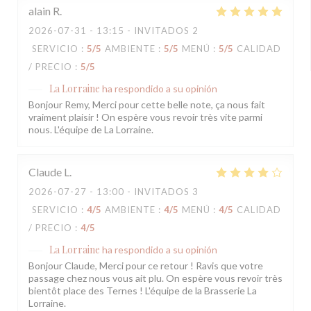
alain
R
2026-07-31
- 13:15 - INVITADOS 2
SERVICIO
:
5
/5
AMBIENTE
:
5
/5
MENÚ
:
5
/5
CALIDAD
/ PRECIO
:
5
/5
La Lorraine
ha respondido a su opinión
Bonjour Remy, Merci pour cette belle note, ça nous fait
vraiment plaisir ! On espère vous revoir très vite parmi
nous. L'équipe de La Lorraine.
Claude
L
2026-07-27
- 13:00 - INVITADOS 3
SERVICIO
:
4
/5
AMBIENTE
:
4
/5
MENÚ
:
4
/5
CALIDAD
/ PRECIO
:
4
/5
La Lorraine
ha respondido a su opinión
Bonjour Claude, Merci pour ce retour ! Ravis que votre
passage chez nous vous ait plu. On espère vous revoir très
bientôt place des Ternes ! L'équipe de la Brasserie La
Lorraine.