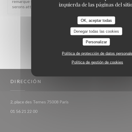
remarque sur le rapport qualité-prix est notée, nous y
izquierda de las páginas del sitio
serons attentifs. À très bientôt !
OK, aceptar todas
1
2
3
Denegar todas las cookies
Personalizar
Política de protección de datos personal
Política de gestión de cookies
DIRECCIÓN
((abre en una nueva ventana))
2, place des Ternes 75008 Paris
01 56 21 22 00