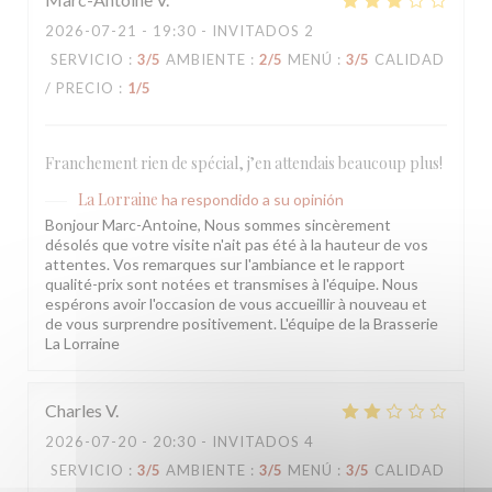
2026-07-21
- 19:30 - INVITADOS 2
SERVICIO
:
3
/5
AMBIENTE
:
2
/5
MENÚ
:
3
/5
CALIDAD
/ PRECIO
:
1
/5
Franchement rien de spécial, j’en attendais beaucoup plus!
La Lorraine
ha respondido a su opinión
Bonjour Marc-Antoine, Nous sommes sincèrement
désolés que votre visite n'ait pas été à la hauteur de vos
attentes. Vos remarques sur l'ambiance et le rapport
qualité-prix sont notées et transmises à l'équipe. Nous
espérons avoir l'occasion de vous accueillir à nouveau et
de vous surprendre positivement. L'équipe de la Brasserie
La Lorraine
Charles
V
2026-07-20
- 20:30 - INVITADOS 4
SERVICIO
:
3
/5
AMBIENTE
:
3
/5
MENÚ
:
3
/5
CALIDAD