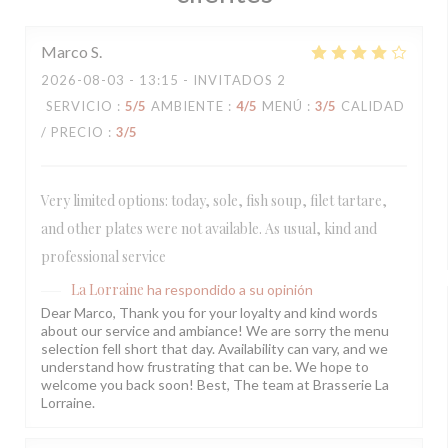
Marco
S
2026-08-03
- 13:15 - INVITADOS 2
SERVICIO
:
5
/5
AMBIENTE
:
4
/5
MENÚ
:
3
/5
CALIDAD
/ PRECIO
:
3
/5
Very limited options: today, sole, fish soup, filet tartare,
and other plates were not available. As usual, kind and
professional service
La Lorraine
ha respondido a su opinión
Dear Marco, Thank you for your loyalty and kind words
about our service and ambiance! We are sorry the menu
selection fell short that day. Availability can vary, and we
understand how frustrating that can be. We hope to
welcome you back soon! Best, The team at Brasserie La
Lorraine.