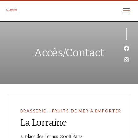
Accès/Contact
Face
Inst
BRASSERIE – FRUITS DE MER A EMPORTER
La Lorraine
((ouvre une nouvelle fenêtre
2, place des Ternes 75008 Paris