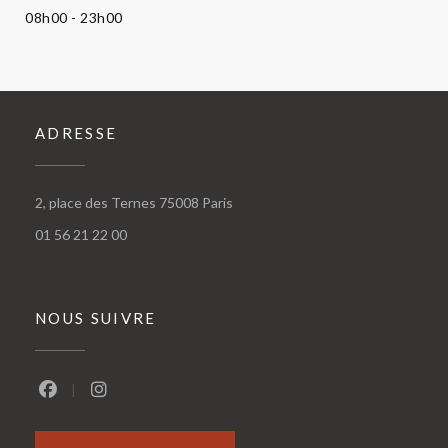
08h00 - 23h00
ADRESSE
((ouvre une nouvelle fenêtre))
2, place des Ternes 75008 Paris
01 56 21 22 00
NOUS SUIVRE
Facebook ((ouvre une nouvelle fenêtre))
Instagram ((ouvre une nouvelle fenêtre))