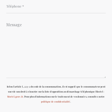
Selon l'article L.223-2 du code de la consommation, il est rappelé que le consommateur peut
user de son droit à s'inscrire sur la liste d'opposition au démarchage téléphonique Bloctel :
bloctel.gouv.fr
. Pour plus d'informations sur le traitement de vos données, consultez notre
politique de confidentialité
.