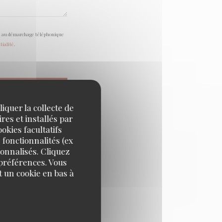
tion au démarchage téléphonique
tialité
.
iquer la collecte de
res et installés par
okies facultatifs
 fonctionnalités (ex
sonnalisés. Cliquez
 préférences. Vous
 un cookie en bas à