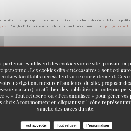
onsommation, il est rappelé que le consommateur peut user de son droit à s'inscrire sur la liste d'opposi
.gouv.fr
. Pour plus d'informations sur le traitement de vos données, consultez notre
politique de confiden
s partenaires utilisent des cookies sur ce site, pouvant impl
 personnel. Les cookies dits « nécessaires » sont obligatoi
 cookies facultatifs nécessitent votre consentement. Ces co
votre navigation, mesurer l'audience du site, proposer des
 réseaux sociaux) ou afficher des publicités ou contenus per
er », « Tout refuser » ou « Personnaliser » pour gérer vos
s choix à tout moment en cliquant sur l'icône représentant
 EMPORTER
PARIS
gauche des pages du site.
Tout accepter
Tout refuser
Personnaliser