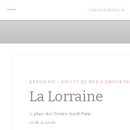
Personnalisation de vos choix en matière de cookies
CARTES & MENUS
BRASSERIE – FRUITS DE MER A EMPORTE
La Lorraine
((ouvre une nouvell
2, place des Ternes 75008 Paris
01 56 21 22 00