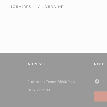
HORAIRES
LA LORRAINE
ADRESSE
NOUS
((ouvre une nouvelle 
2, place des Ternes 75008 Paris
Faceb
01 56 21 22 00