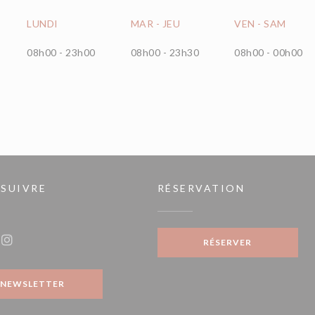
LUNDI
MAR
-
JEU
VEN
-
SAM
08h00 - 23h00
08h00 - 23h30
08h00 - 00h00
 SUIVRE
RÉSERVATION
fenêtre))
RÉSERVER
ook ((ouvre une nouvelle fenêtre))
Instagram ((ouvre une nouvelle fenêtre))
NEWSLETTER