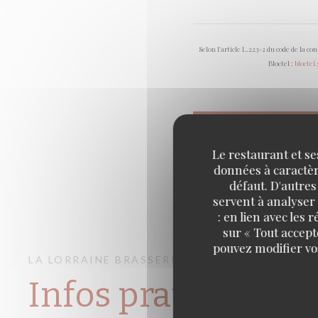
Selon l'article L.223-2 du code de la c
Bloctel :
bloctel
Le restaurant et se
données à caractère
défaut. D'autres
servent à analyser 
: en lien avec les
sur « Tout accept
pouvez modifier vo
LA LORRAINE
BRASSERIE – FRUITS DE MER A
Infos pratiques