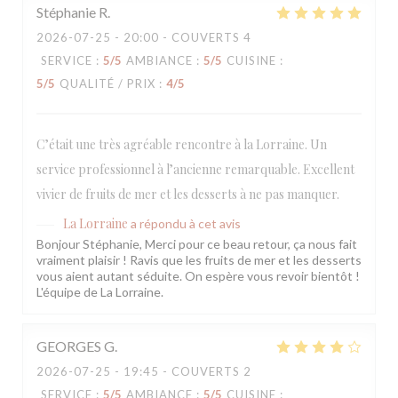
Stéphanie
R
2026-07-25
- 20:00 - COUVERTS 4
SERVICE
:
5
/5
AMBIANCE
:
5
/5
CUISINE
:
5
/5
QUALITÉ / PRIX
:
4
/5
C’était une très agréable rencontre à la Lorraine. Un
service professionnel à l’ancienne remarquable. Excellent
vivier de fruits de mer et les desserts à ne pas manquer.
La Lorraine
a répondu à cet avis
Bonjour Stéphanie, Merci pour ce beau retour, ça nous fait
vraiment plaisir ! Ravis que les fruits de mer et les desserts
vous aient autant séduite. On espère vous revoir bientôt !
L'équipe de La Lorraine.
GEORGES
G
2026-07-25
- 19:45 - COUVERTS 2
SERVICE
:
5
/5
AMBIANCE
:
5
/5
CUISINE
: