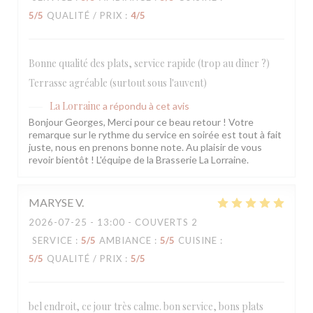
5
/5
QUALITÉ / PRIX
:
4
/5
Bonne qualité des plats, service rapide (trop au dîner ?)
Terrasse agréable (surtout sous l'auvent)
La Lorraine
a répondu à cet avis
Bonjour Georges, Merci pour ce beau retour ! Votre
remarque sur le rythme du service en soirée est tout à fait
juste, nous en prenons bonne note. Au plaisir de vous
revoir bientôt ! L'équipe de la Brasserie La Lorraine.
MARYSE
V
2026-07-25
- 13:00 - COUVERTS 2
SERVICE
:
5
/5
AMBIANCE
:
5
/5
CUISINE
:
5
/5
QUALITÉ / PRIX
:
5
/5
bel endroit, ce jour très calme. bon service, bons plats