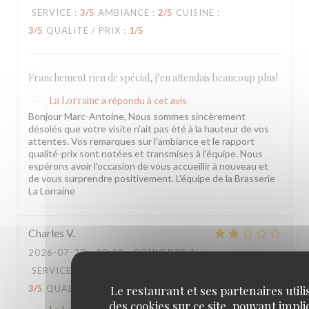
SERVICE
:
3
/5
AMBIANCE
:
2
/5
CUISINE
:
3
/5
QUALITÉ / PRIX
:
1
/5
Franchement rien de spécial, j’en attendais beaucoup plus!
La Lorraine
a répondu à cet avis
Bonjour Marc-Antoine, Nous sommes sincèrement
désolés que votre visite n'ait pas été à la hauteur de vos
attentes. Vos remarques sur l'ambiance et le rapport
qualité-prix sont notées et transmises à l'équipe. Nous
espérons avoir l'occasion de vous accueillir à nouveau et
de vous surprendre positivement. L'équipe de la Brasserie
La Lorraine
Charles
V
2026-07-20
- 20:30 - COUVERTS 4
SERVICE
:
3
/5
AMBIANCE
:
3
/5
CUISINE
:
Le restaurant et ses partenaires utili
3
/5
QUALITÉ / PRIX
:
3
/5
des cookies sur ce site, pouvant impl