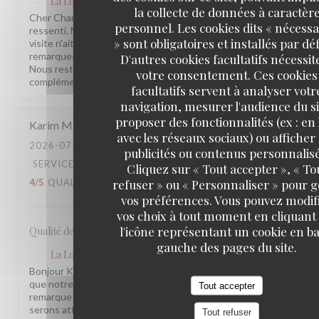
La Lorraine
a répondu à cet avis
la collecte de données à caractèr
Cher Charles, Merci d'avoir pris le temps de partager votre
personnel. Les cookies dits « nécessa
ressenti. Nous sommes sincèrement désolés que votre
» sont obligatoires et installés par dé
visite n'ait pas été à la hauteur de vos attentes. Vos
remarques sont précieuses et nous les prenons à cœur.
D'autres cookies facultatifs nécessit
Nous restons à votre disposition pour tout échange
votre consentement. Ces cookies
complémentaire. L'équipe de la Brasserie La Lorraine
facultatifs servent à analyser votr
navigation, mesurer l'audience du si
proposer des fonctionnalités (ex : en 
Karim
M
avec les réseaux sociaux) ou afficher
2026-07-17
- 20:30 - COUVERTS 2
publicités ou contenus personnalisé
SERVICE
:
5
/5
AMBIANCE
:
4
/5
CUISINE
:
Cliquez sur « Tout accepter », « To
refuser » ou « Personnaliser » pour 
4
/5
QUALITÉ / PRIX
:
3
/5
vos préférences. Vous pouvez modif
vos choix à tout moment en cliquant
l'icône représentant un cookie en ba
Qualité des plats, cadre et amabilité de l’équipe
gauche des pages du site.
La Lorraine
a répondu à cet avis
Bonjour Karim, Merci pour ce retour ! Nous sommes ravis
que notre équipe et l'ambiance vous aient plu. Votre
Tout accepter
remarque sur le rapport qualité-prix est notée, nous y
serons attentifs. À très bientôt !
Tout refuser