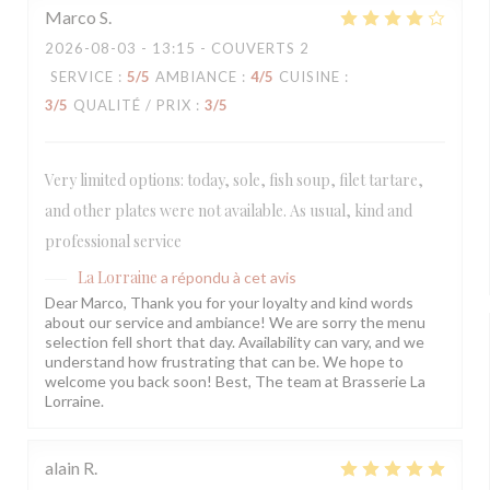
Marco
S
2026-08-03
- 13:15 - COUVERTS 2
SERVICE
:
5
/5
AMBIANCE
:
4
/5
CUISINE
:
3
/5
QUALITÉ / PRIX
:
3
/5
Very limited options: today, sole, fish soup, filet tartare,
and other plates were not available. As usual, kind and
professional service
La Lorraine
a répondu à cet avis
Dear Marco, Thank you for your loyalty and kind words
about our service and ambiance! We are sorry the menu
selection fell short that day. Availability can vary, and we
understand how frustrating that can be. We hope to
welcome you back soon! Best, The team at Brasserie La
Lorraine.
alain
R