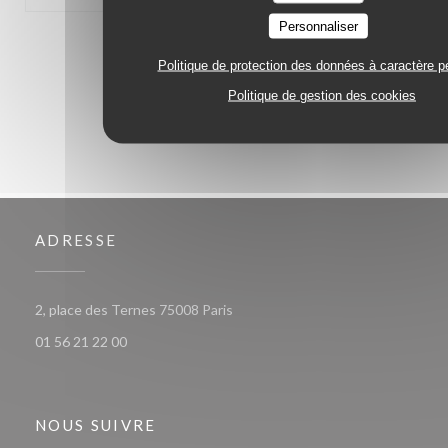
Personnaliser
1
2
3
Politique de protection des données à caractère p
Politique de gestion des cookies
ADRESSE
((ouvre une nouvelle fenêtre))
2, place des Ternes 75008 Paris
01 56 21 22 00
NOUS SUIVRE