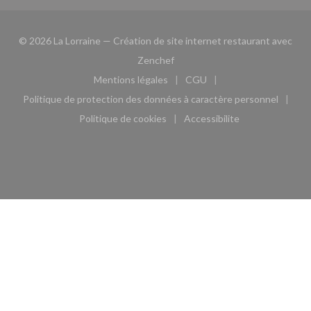
© 2026 La Lorraine — Création de site internet restaurant avec
((ouvre une nouvelle fenêtre))
Zenchef
Mentions légales
CGU
((ouvre une nouvelle fenêtre))
((ouvre une nouvelle fen
Politique de protection des données à caractère personnel
((ouvre une nouvelle fenêtre))
Politique de cookies
Accessibilite
((ouvre une nouvelle fenêtre))
((ouvre une nouvelle fe