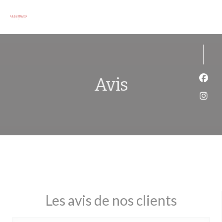
Personnalisation de vos choix en matière de cookies
Avis
Face
Inst
Les avis de nos clients