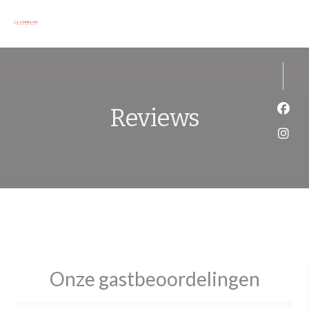
Cookies beheer paneel
Reviews
Face
Inst
Onze gastbeoordelingen