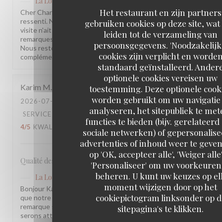
La Lorraine
heeft op deze beoordeling gereageerd
Het restaurant en zijn partners
Cher Charles, Merci d'avoir pris le temps de partager votre
ressenti. Nous sommes sincèrement désolés que votre
gebruiken cookies op deze site, wat
visite n'ait pas été à la hauteur de vos attentes. Vos
leiden tot de verzameling van
remarques sont précieuses et nous les prenons à cœur.
persoonsgegevens. 'Noodzakelijk
Nous restons à votre disposition pour tout échange
cookies zijn verplicht en worde
complémentaire. L'équipe de la Brasserie La Lorraine
standaard geïnstalleerd. Ander
optionele cookies vereisen uw
Karim
M
toestemming. Deze optionele cook
worden gebruikt om uw navigatie 
2026-07-17
- 20:30 - GASTEN 2
analyseren, het sitepubliek te met
SERVICE
:
5
/5
ATMOSFEER
:
4
/5
KEUKEN
:
functies te bieden (bijv. gerelateerd
4
/5
KWALITEIT / PRIJS
:
3
/5
sociale netwerken) of gepersonalis
advertenties of inhoud weer te geven
op 'OK, accepteer alle', 'Weiger alle'
Qualité des plats, cadre et amabilité de l’équipe
'Personaliseer' om uw voorkeuren
beheren. U kunt uw keuzes op el
La Lorraine
heeft op deze beoordeling gereageerd
moment wijzigen door op het
Bonjour Karim, Merci pour ce retour ! Nous sommes ravis
cookiepictogram linksonder op d
que notre équipe et l'ambiance vous aient plu. Votre
remarque sur le rapport qualité-prix est notée, nous y
sitepagina's te klikken.
serons attentifs. À très bientôt !