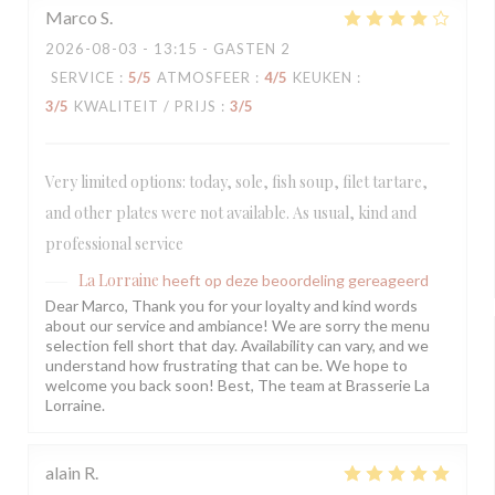
Marco
S
2026-08-03
- 13:15 - GASTEN 2
SERVICE
:
5
/5
ATMOSFEER
:
4
/5
KEUKEN
:
3
/5
KWALITEIT / PRIJS
:
3
/5
Very limited options: today, sole, fish soup, filet tartare,
and other plates were not available. As usual, kind and
professional service
La Lorraine
heeft op deze beoordeling gereageerd
Dear Marco, Thank you for your loyalty and kind words
about our service and ambiance! We are sorry the menu
selection fell short that day. Availability can vary, and we
understand how frustrating that can be. We hope to
welcome you back soon! Best, The team at Brasserie La
Lorraine.
alain
R