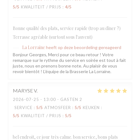
5
/5
KWALITEIT / PRIJS
:
4
/5
Bonne qualité des plats, service rapide (trop au dîner ?)
Terrasse agréable (surtout sous l'auvent)
La Lorraine
heeft op deze beoordeling gereageerd
Bonjour Georges, Merci pour ce beau retour ! Votre
remarque sur le rythme du service en soirée est tout à fait
juste, nous en prenons bonne note. Au plaisir de vous
revoir bientôt ! L'équipe de la Brasserie La Lorraine.
MARYSE
V
2026-07-25
- 13:00 - GASTEN 2
SERVICE
:
5
/5
ATMOSFEER
:
5
/5
KEUKEN
:
5
/5
KWALITEIT / PRIJS
:
5
/5
bel endroit, ce jour très calme. bon service, bons plats