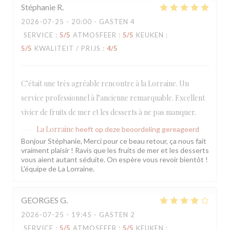
Stéphanie
R
2026-07-25
- 20:00 - GASTEN 4
SERVICE
:
5
/5
ATMOSFEER
:
5
/5
KEUKEN
:
5
/5
KWALITEIT / PRIJS
:
4
/5
C’était une très agréable rencontre à la Lorraine. Un
service professionnel à l’ancienne remarquable. Excellent
vivier de fruits de mer et les desserts à ne pas manquer.
La Lorraine
heeft op deze beoordeling gereageerd
Bonjour Stéphanie, Merci pour ce beau retour, ça nous fait
vraiment plaisir ! Ravis que les fruits de mer et les desserts
vous aient autant séduite. On espère vous revoir bientôt !
L'équipe de La Lorraine.
GEORGES
G
2026-07-25
- 19:45 - GASTEN 2
SERVICE
:
5
/5
ATMOSFEER
:
5
/5
KEUKEN
: