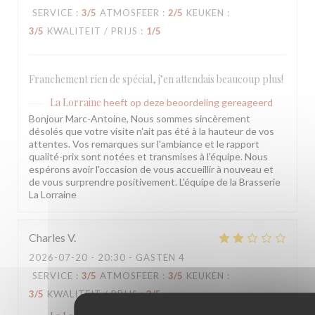
SERVICE
:
3
/5
ATMOSFEER
:
2
/5
KEUKEN
:
3
/5
KWALITEIT / PRIJS
:
1
/5
Franchement rien de spécial, j’en attendais beaucoup plus!
La Lorraine
heeft op deze beoordeling gereageerd
Bonjour Marc-Antoine, Nous sommes sincèrement
désolés que votre visite n'ait pas été à la hauteur de vos
attentes. Vos remarques sur l'ambiance et le rapport
qualité-prix sont notées et transmises à l'équipe. Nous
espérons avoir l'occasion de vous accueillir à nouveau et
de vous surprendre positivement. L'équipe de la Brasserie
La Lorraine
Charles
V
2026-07-20
- 20:30 - GASTEN 4
SERVICE
:
3
/5
ATMOSFEER
:
3
/5
KEUKEN
:
3
/5
KWALITEIT / PRIJS
:
3
/5