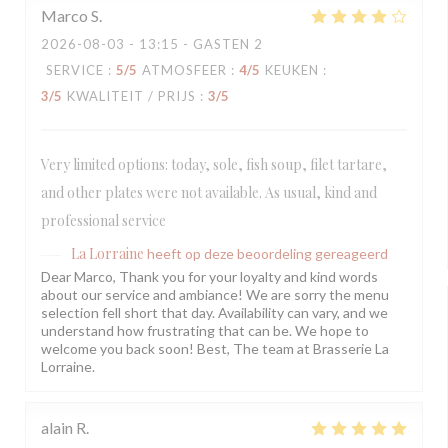
Marco
S
2026-08-03
- 13:15 - GASTEN 2
SERVICE
:
5
/5
ATMOSFEER
:
4
/5
KEUKEN
:
3
/5
KWALITEIT / PRIJS
:
3
/5
Very limited options: today, sole, fish soup, filet tartare,
and other plates were not available. As usual, kind and
professional service
La Lorraine
heeft op deze beoordeling gereageerd
Dear Marco, Thank you for your loyalty and kind words
about our service and ambiance! We are sorry the menu
selection fell short that day. Availability can vary, and we
understand how frustrating that can be. We hope to
welcome you back soon! Best, The team at Brasserie La
Lorraine.
alain
R