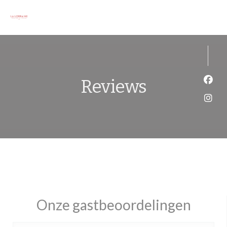
Cookies beheer paneel
Reviews
Face
Inst
Onze gastbeoordelingen