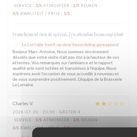
SERVICE
:
3
/5
ATMOSFEER
:
2
/5
KEUKEN
:
3
/5
KWALITEIT / PRIJS
:
1
/5
Franchement rien de spécial, j’en attendais beaucoup plus!
La Lorraine
heeft op deze beoordeling gereageerd
Bonjour Marc-Antoine, Nous sommes sincèrement
désolés que votre visite n'ait pas été à la hauteur de vos
attentes. Vos remarques sur l'ambiance et le rapport
qualité-prix sont notées et transmises à l'équipe. Nous
espérons avoir l'occasion de vous accueillir à nouveau et
de vous surprendre positivement. L'équipe de la Brasserie
La Lorraine
Charles
V
2026-07-20
- 20:30 - GASTEN 4
SERVICE
:
3
/5
ATMOSFEER
:
3
/5
KEUKEN
:
3
/5
KWALITEIT / PRIJS
:
3
/5