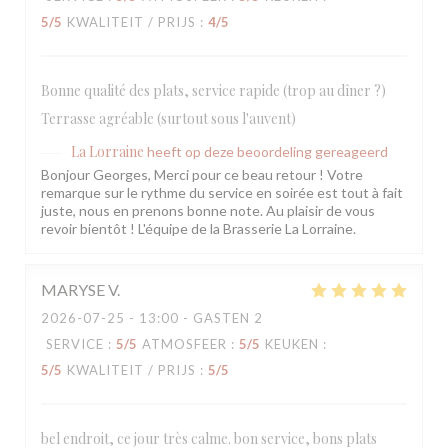
5
/5
KWALITEIT / PRIJS
:
4
/5
Bonne qualité des plats, service rapide (trop au dîner ?)
Terrasse agréable (surtout sous l'auvent)
La Lorraine
heeft op deze beoordeling gereageerd
Bonjour Georges, Merci pour ce beau retour ! Votre
remarque sur le rythme du service en soirée est tout à fait
juste, nous en prenons bonne note. Au plaisir de vous
revoir bientôt ! L'équipe de la Brasserie La Lorraine.
MARYSE
V
2026-07-25
- 13:00 - GASTEN 2
SERVICE
:
5
/5
ATMOSFEER
:
5
/5
KEUKEN
:
5
/5
KWALITEIT / PRIJS
:
5
/5
bel endroit, ce jour très calme. bon service, bons plats