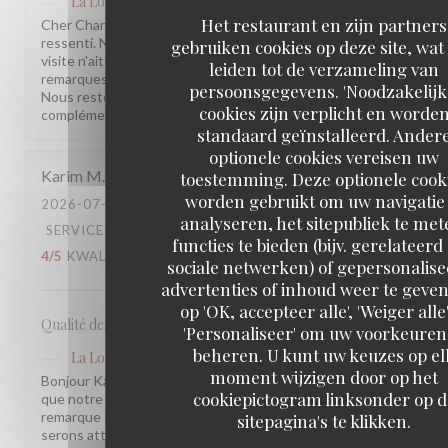
La Lorraine
heeft op deze beoordeling gereageerd
Het restaurant en zijn partners
Cher Charles, Merci d'avoir pris le temps de partager votre
ressenti. Nous sommes sincèrement désolés que votre
gebruiken cookies op deze site, wat
visite n'ait pas été à la hauteur de vos attentes. Vos
leiden tot de verzameling van
remarques sont précieuses et nous les prenons à cœur.
persoonsgegevens. 'Noodzakelijk
Nous restons à votre disposition pour tout échange
cookies zijn verplicht en worde
complémentaire. L'équipe de la Brasserie La Lorraine
standaard geïnstalleerd. Ander
optionele cookies vereisen uw
Karim
M
toestemming. Deze optionele cook
worden gebruikt om uw navigatie 
2026-07-17
- 20:30 - GASTEN 2
analyseren, het sitepubliek te met
SERVICE
:
5
/5
ATMOSFEER
:
4
/5
KEUKEN
:
functies te bieden (bijv. gerelateerd
4
/5
KWALITEIT / PRIJS
:
3
/5
sociale netwerken) of gepersonalis
advertenties of inhoud weer te geven
op 'OK, accepteer alle', 'Weiger alle'
Qualité des plats, cadre et amabilité de l’équipe
'Personaliseer' om uw voorkeuren
beheren. U kunt uw keuzes op el
La Lorraine
heeft op deze beoordeling gereageerd
moment wijzigen door op het
Bonjour Karim, Merci pour ce retour ! Nous sommes ravis
cookiepictogram linksonder op d
que notre équipe et l'ambiance vous aient plu. Votre
remarque sur le rapport qualité-prix est notée, nous y
sitepagina's te klikken.
serons attentifs. À très bientôt !