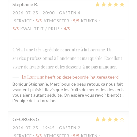
Stéphanie
R
2026-07-25
- 20:00 - GASTEN 4
SERVICE
:
5
/5
ATMOSFEER
:
5
/5
KEUKEN
:
5
/5
KWALITEIT / PRIJS
:
4
/5
C’était une très agréable rencontre à la Lorraine. Un
service professionnel à l’ancienne remarquable. Excellent
vivier de fruits de mer et les desserts à ne pas manquer.
La Lorraine
heeft op deze beoordeling gereageerd
Bonjour Stéphanie, Merci pour ce beau retour, ça nous fait
vraiment plaisir ! Ravis que les fruits de mer et les desserts
vous aient autant séduite. On espère vous revoir bientôt !
L'équipe de La Lorraine.
GEORGES
G
2026-07-25
- 19:45 - GASTEN 2
SERVICE
:
5
/5
ATMOSFEER
:
5
/5
KEUKEN
: