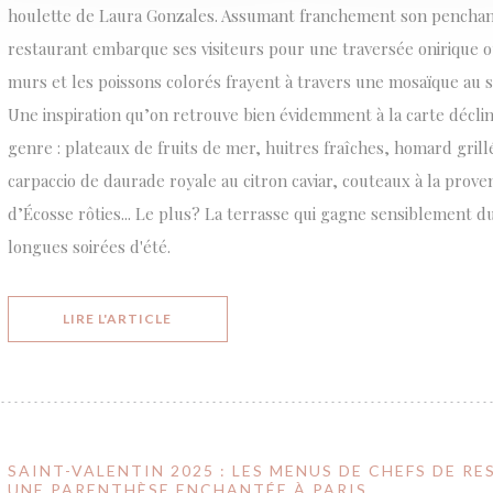
houlette de Laura Gonzales. Assumant franchement son penchant
restaurant embarque ses visiteurs pour une traversée onirique o
murs et les poissons colorés frayent à travers une mosaïque au so
Une inspiration qu’on retrouve bien évidemment à la carte déclin
genre : plateaux de fruits de mer, huitres fraîches, homard gril
carpaccio de daurade royale au citron caviar, couteaux à la prove
d’Écosse rôties... Le plus? La terrasse qui gagne sensiblement du
longues soirées d'été.
((OUVRE UNE NOUVELLE FENÊTRE))
LIRE L'ARTICLE
SAINT-VALENTIN 2025 : LES MENUS DE CHEFS DE 
UNE PARENTHÈSE ENCHANTÉE À PARIS