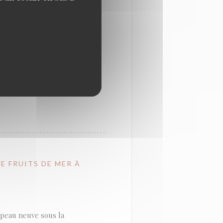
cis, le client est
ru avant cuisson puis servi
bue à la réputation de
el est formé dans le
E FRUITS DE MER À
e peau neuve sous la