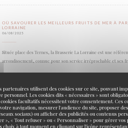
OÙ SAVOURER LES MEILLEURS FRUITS DE MER À PAR
LORRAINE
06/08/2025
Située place des Ternes, la Brasserie La Lorraine est une référ
arrondissement, connue pour son service irréprochable et ses fr
Fondée en 1919, cette brasserie incarne l’esprit des grandes mai
du décor, rigueur du service et produits sélectionnés avec soin.
s partenaires utilisent des cookies sur ce site, pouvant impl
 personnel. Les cookies dits « nécessaires » sont obligatoi
son cachet historique, elle séduit aujourd’hui autant les habitués
 cookies facultatifs nécessitent votre consentement. Ces co
passage. Le banc d’huîtres installé en salle donne le ton dès l’ent
votre navigation, mesurer l'audience du site, proposer des
est roi.
 réseaux sociaux) ou afficher des publicités ou contenus per
er », « Tout refuser » ou « Personnaliser » pour gérer vos
s choix à tout moment en cliquant sur l'icône représentant