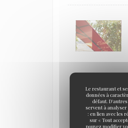
Le restaurant et se
données à caractère
défaut. D'autres
servent à analyser 
: en lien avec les
sur « Tout accept
pouvez modifier vo