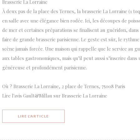
Brasserie La Lorraine
À deux pas de la place des Ternes, la brasserie La Lorraine (1 toqu
en salle avec une élégance bien rodée. Ici, les découpes de poisso
de mer et certaines préparations se finalisent au guéridon, dans 
faire de grande brasserie parisienne. Le geste est sûr, le rythme 
scène jamais forcée. Une maison qui rappelle que le service au g
aux tables gastronomiques, mais qu’il peut aussi s’inscrire dans u
généreuse et profondément parisienne.
Où ? Brasserie La Lorraine, 2 place de Ternes, 75008 Paris
Lire l'avis Gault&Millau sur Brasserie La Lorraine
((OUVRE UNE NOUVELLE FENÊTRE))
LIRE L'ARTICLE