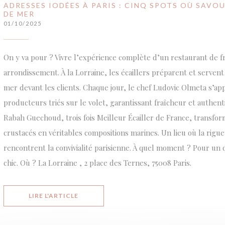
ADRESSES IODÉES À PARIS : CINQ SPOTS OÙ SAVO
DE MER
01/10/2025
On y va pour ? Vivre l’expérience complète d’un restaurant de f
arrondissement. À la Lorraine, les écaillers préparent et servent
mer devant les clients. Chaque jour, le chef Ludovic Olmeta s’ap
producteurs triés sur le volet, garantissant fraîcheur et authenti
Rabah Guechoud, trois fois Meilleur Écailler de France, transfor
crustacés en véritables compositions marines. Un lieu où la rigueu
rencontrent la convivialité parisienne. À quel moment ? Pour un 
chic. Où ? La Lorraine , 2 place des Ternes, 75008 Paris.
((OUVRE UNE NOUVELLE FENÊTRE))
LIRE L'ARTICLE