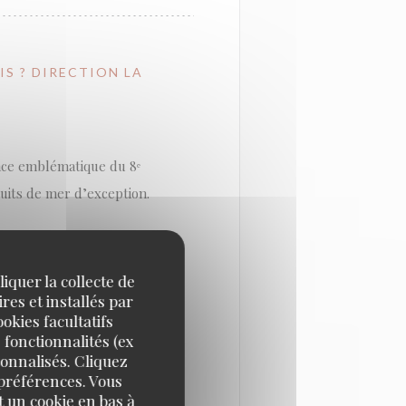
IS ? DIRECTION LA
ence emblématique du 8ᵉ
uits de mer d’exception.
sons parisiennes : élégance
 Modernisée sans perdre
iquer la collecte de
res et installés par
 que les visiteurs de
okies facultatifs
rée : ici, le fruit de mer
 fonctionnalités (ex
sonnalisés. Cliquez
 préférences. Vous
 un cookie en bas à