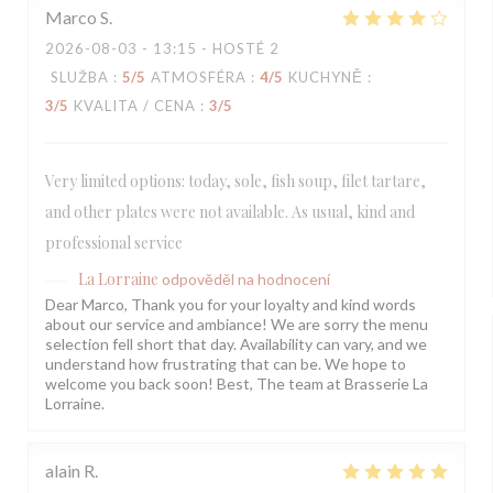
Marco
S
2026-08-03
- 13:15 - HOSTÉ 2
SLUŽBA
:
5
/5
ATMOSFÉRA
:
4
/5
KUCHYNĚ
:
3
/5
KVALITA / CENA
:
3
/5
Very limited options: today, sole, fish soup, filet tartare,
and other plates were not available. As usual, kind and
professional service
La Lorraine
odpověděl na hodnocení
Dear Marco, Thank you for your loyalty and kind words
about our service and ambiance! We are sorry the menu
selection fell short that day. Availability can vary, and we
understand how frustrating that can be. We hope to
welcome you back soon! Best, The team at Brasserie La
Lorraine.
alain
R