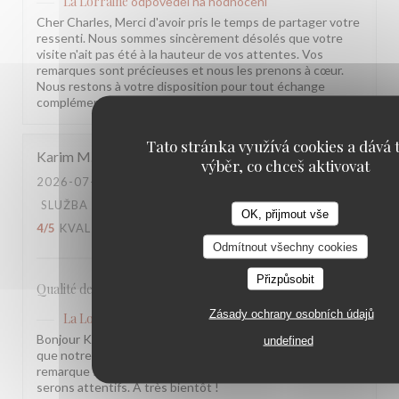
La Lorraine
odpověděl na hodnocení
Cher Charles, Merci d'avoir pris le temps de partager votre
ressenti. Nous sommes sincèrement désolés que votre
visite n'ait pas été à la hauteur de vos attentes. Vos
remarques sont précieuses et nous les prenons à cœur.
Nous restons à votre disposition pour tout échange
complémentaire. L'équipe de la Brasserie La Lorraine
Tato stránka využívá cookies a dává t
Karim
M
výběr, co chceš aktivovat
2026-07-17
- 20:30 - HOSTÉ 2
SLUŽBA
:
5
/5
ATMOSFÉRA
:
4
/5
KUCHYNĚ
:
OK, přijmout vše
4
/5
KVALITA / CENA
:
3
/5
Odmítnout všechny cookies
Přizpůsobit
Qualité des plats, cadre et amabilité de l’équipe
Zásady ochrany osobních údajů
La Lorraine
odpověděl na hodnocení
Bonjour Karim, Merci pour ce retour ! Nous sommes ravis
undefined
que notre équipe et l'ambiance vous aient plu. Votre
remarque sur le rapport qualité-prix est notée, nous y
serons attentifs. À très bientôt !