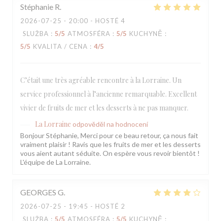
Stéphanie
R
2026-07-25
- 20:00 - HOSTÉ 4
SLUŽBA
:
5
/5
ATMOSFÉRA
:
5
/5
KUCHYNĚ
:
5
/5
KVALITA / CENA
:
4
/5
C’était une très agréable rencontre à la Lorraine. Un
service professionnel à l’ancienne remarquable. Excellent
vivier de fruits de mer et les desserts à ne pas manquer.
La Lorraine
odpověděl na hodnocení
Bonjour Stéphanie, Merci pour ce beau retour, ça nous fait
vraiment plaisir ! Ravis que les fruits de mer et les desserts
vous aient autant séduite. On espère vous revoir bientôt !
L'équipe de La Lorraine.
GEORGES
G
2026-07-25
- 19:45 - HOSTÉ 2
SLUŽBA
:
5
/5
ATMOSFÉRA
:
5
/5
KUCHYNĚ
: