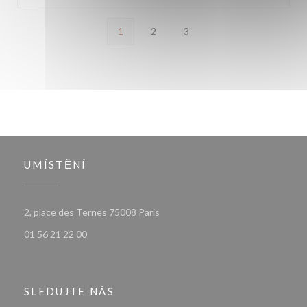
1
2
3
UMÍSTĚNÍ
((otevře se v novém okně))
2, place des Ternes 75008 Paris
01 56 21 22 00
SLEDUJTE NÁS