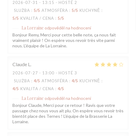
2026-07-31
- 13:15 - HOSTÉ 2
SLUŽBA
:
5
/5
ATMOSFÉRA
:
5
/5
KUCHYNĚ
:
5
/5
KVALITA / CENA
:
5
/5
La Lorraine
odpověděl na hodnocení
Bonjour Remy, Merci pour cette belle note, ça nous fait
vraiment plaisir ! On espère vous revoir très vite parmi
nous. L'équipe de La Lorraine.
Claude
L
2026-07-27
- 13:00 - HOSTÉ 3
SLUŽBA
:
4
/5
ATMOSFÉRA
:
4
/5
KUCHYNĚ
:
4
/5
KVALITA / CENA
:
4
/5
La Lorraine
odpověděl na hodnocení
Bonjour Claude, Merci pour ce retour ! Ravis que votre
passage chez nous vous ait plu. On espère vous revoir très
bientôt place des Ternes ! L'équipe de la Brasserie La
Lorraine.