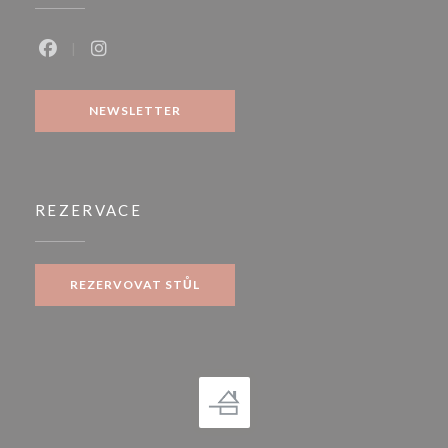
Facebook ((otevře se v novém okně))
Instagram ((otevře se v novém okně))
NEWSLETTER
REZERVACE
REZERVOVAT STŮL