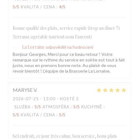
5
/5
KVALITA / CENA
:
4
/5
Bonne qualité des plats, service rapide (trop au dîner ?)
Terrasse agréable (surtout sous l'auvent)
La Lorraine
odpověděl na hodnocení
Bonjour Georges, Merci pour ce beau retour ! Votre
remarque sur le rythme du service en soirée est tout à fait
juste, nous en prenons bonne note. Au plaisir de vous
revoir bientôt ! L'équipe de la Brasserie La Lorraine.
MARYSE
V
2026-07-25
- 13:00 - HOSTÉ 2
SLUŽBA
:
5
/5
ATMOSFÉRA
:
5
/5
KUCHYNĚ
:
5
/5
KVALITA / CENA
:
5
/5
bel endroit, ce jour très calme. bon service, bons plats