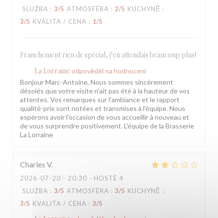
SLUŽBA
:
3
/5
ATMOSFÉRA
:
2
/5
KUCHYNĚ
:
3
/5
KVALITA / CENA
:
1
/5
Franchement rien de spécial, j’en attendais beaucoup plus!
La Lorraine
odpověděl na hodnocení
Bonjour Marc-Antoine, Nous sommes sincèrement
désolés que votre visite n'ait pas été à la hauteur de vos
attentes. Vos remarques sur l'ambiance et le rapport
qualité-prix sont notées et transmises à l'équipe. Nous
espérons avoir l'occasion de vous accueillir à nouveau et
de vous surprendre positivement. L'équipe de la Brasserie
La Lorraine
Charles
V
2026-07-20
- 20:30 - HOSTÉ 4
SLUŽBA
:
3
/5
ATMOSFÉRA
:
3
/5
KUCHYNĚ
:
3
/5
KVALITA / CENA
:
3
/5