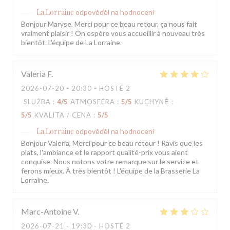
La Lorraine
odpověděl na hodnocení
Bonjour Maryse, Merci pour ce beau retour, ça nous fait
vraiment plaisir ! On espère vous accueillir à nouveau très
bientôt. L'équipe de La Lorraine.
Valeria
F
2026-07-20
- 20:30 - HOSTÉ 2
SLUŽBA
:
4
/5
ATMOSFÉRA
:
5
/5
KUCHYNĚ
:
5
/5
KVALITA / CENA
:
5
/5
La Lorraine
odpověděl na hodnocení
Bonjour Valeria, Merci pour ce beau retour ! Ravis que les
plats, l'ambiance et le rapport qualité-prix vous aient
conquise. Nous notons votre remarque sur le service et
ferons mieux. À très bientôt ! L'équipe de la Brasserie La
Lorraine.
Marc-Antoine
V
2026-07-21
- 19:30 - HOSTÉ 2