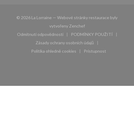
© 2026 La Lorraine — Webové stránky restaurace byly
((otevře se v novém okně))
vytvořeny
Zenchef
Odmítnutí odpovědnosti
PODMÍNKY POUŽITÍ
((otevře se v novém okně))
((otevře se v novém 
Zásady ochrany osobních údajů
((otevře se v novém okně))
Politika ohledně cookies
Pristupnost
((otevře se v novém okně))
((otevře se v novém 