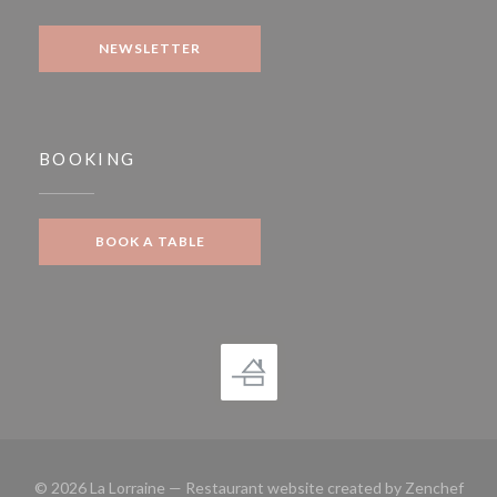
NEWSLETTER
BOOKING
BOOK A TABLE
((op
© 2026 La Lorraine — Restaurant website created by
Zenchef