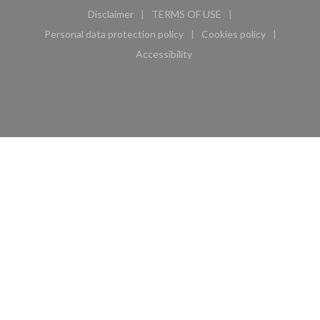
Disclaimer
TERMS OF USE
((opens in a new window))
((opens in a new window))
Personal data protection policy
Cookies policy
((opens in a new window))
((opens in a new 
Accessibility
((opens in a new window))