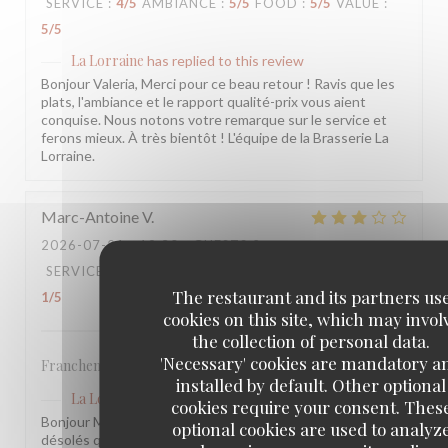
SERVICE
:
4
/5
AMBIANCE
:
5
/5
FOOD
:
5
/5
VALUE
:
5
/5
La Lorraine
has replied to this review
Bonjour Valeria, Merci pour ce beau retour ! Ravis que les
plats, l'ambiance et le rapport qualité-prix vous aient
conquise. Nous notons votre remarque sur le service et
ferons mieux. À très bientôt ! L'équipe de la Brasserie La
Lorraine.
Marc-Antoine
V
2026-07-21
- 19:30 - GUESTS 2
SERVICE
:
3
/5
AMBIANCE
:
2
/5
FOOD
:
3
/5
VALUE
:
The restaurant and its partners us
1
/5
cookies on this site, which may invol
the collection of personal data.
'Necessary' cookies are mandatory a
Franchement rien de spécial, j’en attendais beaucoup plus!
installed by default. Other optional
La Lorraine
has replied to this review
cookies require your consent. Thes
Bonjour Marc-Antoine, Nous sommes sincèrement
optional cookies are used to analyz
désolés que votre visite n'ait pas été à la hauteur de vos