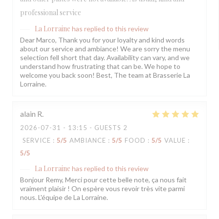
professional service
La Lorraine
has replied to this review
Dear Marco, Thank you for your loyalty and kind words
about our service and ambiance! We are sorry the menu
selection fell short that day. Availability can vary, and we
understand how frustrating that can be. We hope to
welcome you back soon! Best, The team at Brasserie La
Lorraine.
alain
R
2026-07-31
- 13:15 - GUESTS 2
SERVICE
:
5
/5
AMBIANCE
:
5
/5
FOOD
:
5
/5
VALUE
:
5
/5
La Lorraine
has replied to this review
Bonjour Remy, Merci pour cette belle note, ça nous fait
vraiment plaisir ! On espère vous revoir très vite parmi
nous. L'équipe de La Lorraine.