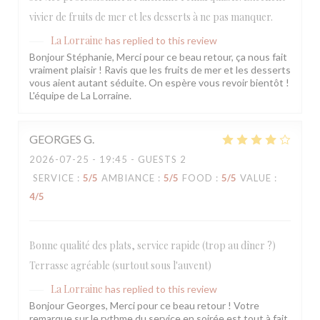
vivier de fruits de mer et les desserts à ne pas manquer.
La Lorraine
has replied to this review
Bonjour Stéphanie, Merci pour ce beau retour, ça nous fait
vraiment plaisir ! Ravis que les fruits de mer et les desserts
vous aient autant séduite. On espère vous revoir bientôt !
L'équipe de La Lorraine.
GEORGES
G
2026-07-25
- 19:45 - GUESTS 2
SERVICE
:
5
/5
AMBIANCE
:
5
/5
FOOD
:
5
/5
VALUE
:
4
/5
Bonne qualité des plats, service rapide (trop au dîner ?)
Terrasse agréable (surtout sous l'auvent)
La Lorraine
has replied to this review
Bonjour Georges, Merci pour ce beau retour ! Votre
remarque sur le rythme du service en soirée est tout à fait