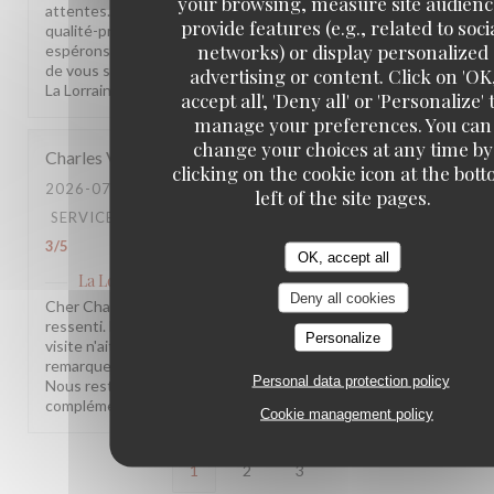
your browsing, measure site audienc
attentes. Vos remarques sur l'ambiance et le rapport
provide features (e.g., related to soci
qualité-prix sont notées et transmises à l'équipe. Nous
networks) or display personalized
espérons avoir l'occasion de vous accueillir à nouveau et
de vous surprendre positivement. L'équipe de la Brasserie
advertising or content. Click on 'OK
La Lorraine
accept all', 'Deny all' or 'Personalize' 
manage your preferences. You can
change your choices at any time by
Charles
V
clicking on the cookie icon at the bot
2026-07-20
- 20:30 - GUESTS 4
left of the site pages.
SERVICE
:
3
/5
AMBIANCE
:
3
/5
FOOD
:
3
/5
VALUE
:
3
/5
OK, accept all
La Lorraine
has replied to this review
Deny all cookies
Cher Charles, Merci d'avoir pris le temps de partager votre
ressenti. Nous sommes sincèrement désolés que votre
Personalize
visite n'ait pas été à la hauteur de vos attentes. Vos
remarques sont précieuses et nous les prenons à cœur.
Personal data protection policy
Nous restons à votre disposition pour tout échange
complémentaire. L'équipe de la Brasserie La Lorraine
Cookie management policy
1
2
3