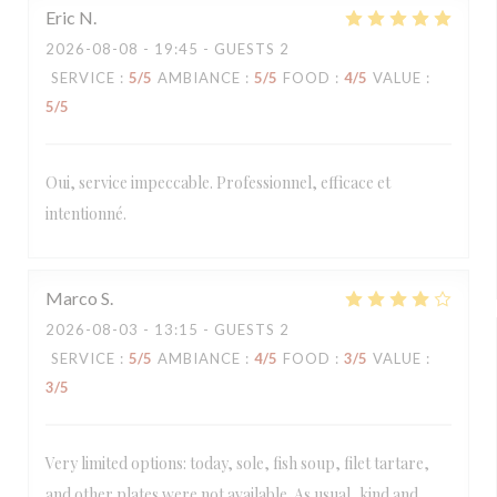
Eric
N
2026-08-08
- 19:45 - GUESTS 2
SERVICE
:
5
/5
AMBIANCE
:
5
/5
FOOD
:
4
/5
VALUE
:
5
/5
Oui, service impeccable. Professionnel, efficace et
intentionné.
Marco
S
2026-08-03
- 13:15 - GUESTS 2
SERVICE
:
5
/5
AMBIANCE
:
4
/5
FOOD
:
3
/5
VALUE
:
3
/5
Very limited options: today, sole, fish soup, filet tartare,
and other plates were not available. As usual, kind and