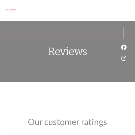
Personalizing your cookie choices
Reviews
Face
Inst
Our customer ratings