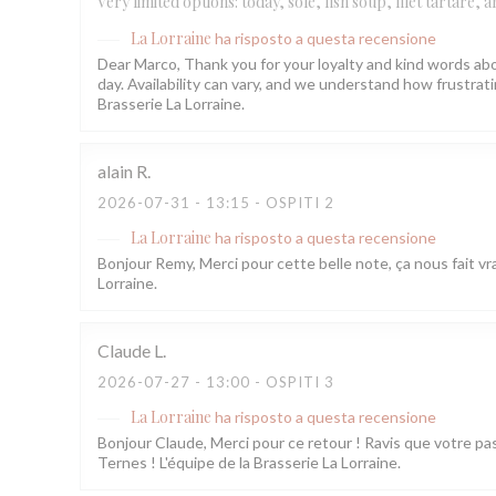
Very limited options: today, sole, fish soup, filet tartare,
La Lorraine
ha risposto a questa recensione
Dear Marco, Thank you for your loyalty and kind words abo
day. Availability can vary, and we understand how frustr
Brasserie La Lorraine.
alain
R
2026-07-31
- 13:15 - OSPITI 2
La Lorraine
ha risposto a questa recensione
Bonjour Remy, Merci pour cette belle note, ça nous fait vra
Lorraine.
Claude
L
2026-07-27
- 13:00 - OSPITI 3
La Lorraine
ha risposto a questa recensione
Bonjour Claude, Merci pour ce retour ! Ravis que votre pa
Ternes ! L'équipe de la Brasserie La Lorraine.