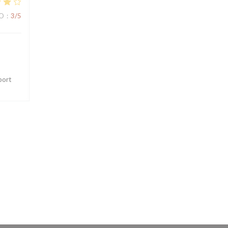
ZO
:
3
/5
port