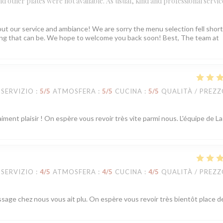
 and other plates were not available. As usual, kind and professional servic
ut our service and ambiance! We are sorry the menu selection fell short
ating that can be. We hope to welcome you back soon! Best, The team at
SERVIZIO
:
5
/5
ATMOSFERA
:
5
/5
CUCINA
:
5
/5
QUALITÀ / PREZ
iment plaisir ! On espère vous revoir très vite parmi nous. L'équipe de La
SERVIZIO
:
4
/5
ATMOSFERA
:
4
/5
CUCINA
:
4
/5
QUALITÀ / PREZ
ssage chez nous vous ait plu. On espère vous revoir très bientôt place d