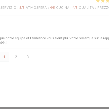
SERVIZIO
:
5
/5
ATMOSFERA
:
4
/5
CUCINA
:
4
/5
QUALITÀ / PREZ
ue notre équipe et l'ambiance vous aient plu. Votre remarque sur le rap
ntôt !
1
2
3