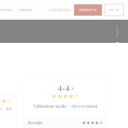
IT
NSIONI
STAMPA
CONTATTACI
PRENOTA
((APRE UNA NUOVA FINESTRA))
((APRE UNA NUOVA FINESTRA))
Face
Inst
4.4
/5
Valutazione media —
7555 recensioni
ZO
:
3
/5
Servizio