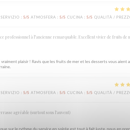
SERVIZIO
:
5
/5
ATMOSFERA
:
5
/5
CUCINA
:
5
/5
QUALITÀ / PREZ
ce professionnel à l’ancienne remarquable. Excellent vivier de fruits de 
vraiment plaisir ! Ravis que les fruits de mer et les desserts vous aient 
rraine.
SERVIZIO
:
5
/5
ATMOSFERA
:
5
/5
CUCINA
:
5
/5
QUALITÀ / PREZ
errasse agréable (surtout sous l'auvent)
ue sur le rythme du service en soirée est tout à fait juste, nous en pre