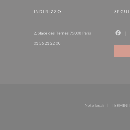
INDIRIZZO
SEGUI
((apre una nuova fines
2, place des Ternes 75008 Paris
Faceb
01 56 21 22 00
Note legali
TERMINI 
((apre una nuova f