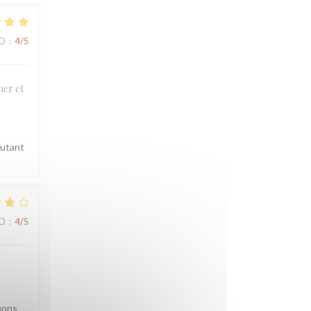
ZO
:
4
/5
mer et
autant
ZO
:
4
/5
nons