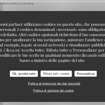
la Brasserie La Lorraine.
 i suoi partner utilizzano cookies su questo sito, che posso
SERVIZIO
:
5
/5
ATMOSFERA
:
5
/5
CUCINA
:
5
/5
QUALITÀ / PREZ
 personali. I cookies denominati «necessari» sono obbligatori
definita. Altri cookies opzionali richiedono il tuo consens
no per analizzare la tua navigazione, misurare l'audience d
ad esempio, legate ai social network) o visualizzare pubblic
. Clicca su 'Accetta tutto', 'Rifiuta tutto' o 'Personalizza' per
iment plaisir ! On espère vous accueillir à nouveau très bientôt. L'équip
odificare le tue scelte in qualsiasi momento cliccando sull'
basso a sinistra delle pagine del sito.
Ok, accetta tutto
Rifiuta tutti i cookie
Personalizza
SERVIZIO
:
4
/5
ATMOSFERA
:
5
/5
CUCINA
:
5
/5
QUALITÀ / PREZ
Politica di protezione dei dati personali
Politica di gestione dei cookie
plats, l'ambiance et le rapport qualité-prix vous aient conquise. Nous no
ôt ! L'équipe de la Brasserie La Lorraine.