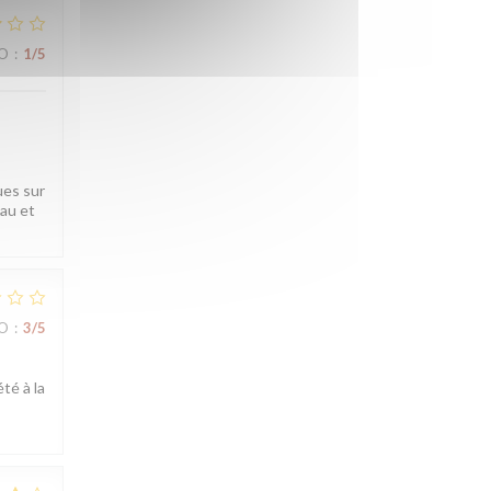
ZO
:
1
/5
ues sur
eau et
ZO
:
3
/5
té à la