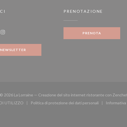
CI
PRENOTAZIONE
tra))
PRENOTA
ook ((apre una nuova finestra))
Instagram ((apre una nuova finestra))
NEWSLETTER
© 2026 La Lorraine — Creazione del sito internet ristorante con
Zenche
DI UTILIZZO
Politica di protezione dei dati personali
Informativa 
inestra))
((apre una nuova finestra))
((apre una nuova finestra))