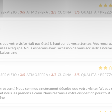
SERVIZIO
:
3
/5
ATMOSFERA
:
2
/5
CUCINA
:
3
/5
QUALITÀ / PREZ
!
ue votre visite n'ait pas été à la hauteur de vos attentes. Vos remarq
ises à l'équipe. Nous espérons avoir l'occasion de vous accueillir à nouv
 La Lorraine
SERVIZIO
:
3
/5
ATMOSFERA
:
3
/5
CUCINA
:
3
/5
QUALITÀ / PREZ
e ressenti. Nous sommes sincèrement désolés que votre visite n'ait pas é
t nous les prenons à cœur. Nous restons à votre disposition pour tout
aine