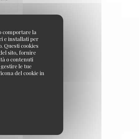
no comportare la
ZO
:
5
/5
 e installati per
o. Questi cookies
el sito, fornire
ità o contenuti
 gestire le tue
e de La
icona del cookie in
ZO
:
5
/5
tons