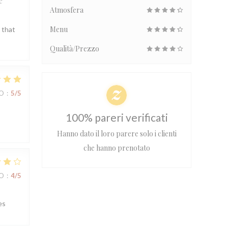
e
Atmosfera
Menu
 that
Qualità/Prezzo
ZO
:
5
/5
100% pareri verificati
Hanno dato il loro parere solo i clienti
che hanno prenotato
ZO
:
4
/5
es