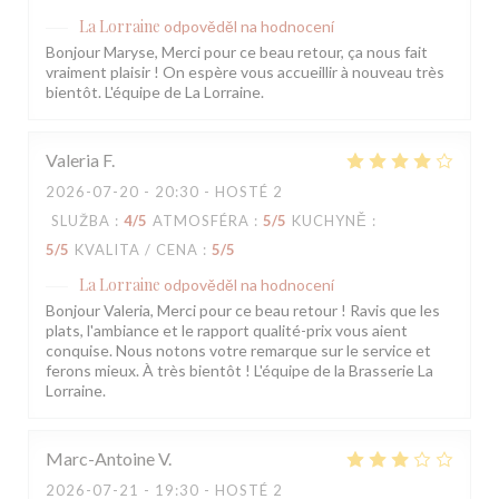
La Lorraine
odpověděl na hodnocení
Bonjour Maryse, Merci pour ce beau retour, ça nous fait
vraiment plaisir ! On espère vous accueillir à nouveau très
bientôt. L'équipe de La Lorraine.
Valeria
F
2026-07-20
- 20:30 - HOSTÉ 2
SLUŽBA
:
4
/5
ATMOSFÉRA
:
5
/5
KUCHYNĚ
:
5
/5
KVALITA / CENA
:
5
/5
La Lorraine
odpověděl na hodnocení
Bonjour Valeria, Merci pour ce beau retour ! Ravis que les
plats, l'ambiance et le rapport qualité-prix vous aient
conquise. Nous notons votre remarque sur le service et
ferons mieux. À très bientôt ! L'équipe de la Brasserie La
Lorraine.
Marc-Antoine
V
2026-07-21
- 19:30 - HOSTÉ 2