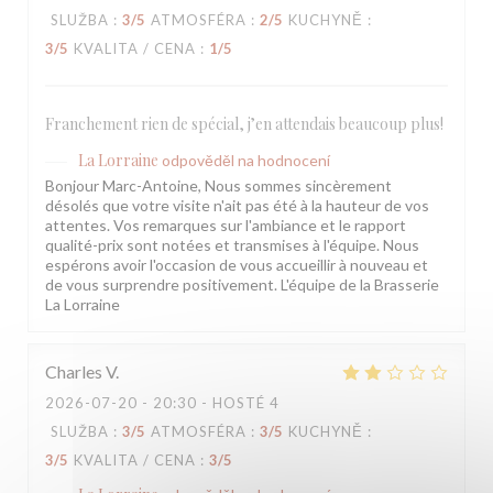
SLUŽBA
:
3
/5
ATMOSFÉRA
:
2
/5
KUCHYNĚ
:
3
/5
KVALITA / CENA
:
1
/5
Franchement rien de spécial, j’en attendais beaucoup plus!
La Lorraine
odpověděl na hodnocení
Bonjour Marc-Antoine, Nous sommes sincèrement
désolés que votre visite n'ait pas été à la hauteur de vos
attentes. Vos remarques sur l'ambiance et le rapport
qualité-prix sont notées et transmises à l'équipe. Nous
espérons avoir l'occasion de vous accueillir à nouveau et
de vous surprendre positivement. L'équipe de la Brasserie
La Lorraine
Charles
V
2026-07-20
- 20:30 - HOSTÉ 4
SLUŽBA
:
3
/5
ATMOSFÉRA
:
3
/5
KUCHYNĚ
:
3
/5
KVALITA / CENA
:
3
/5