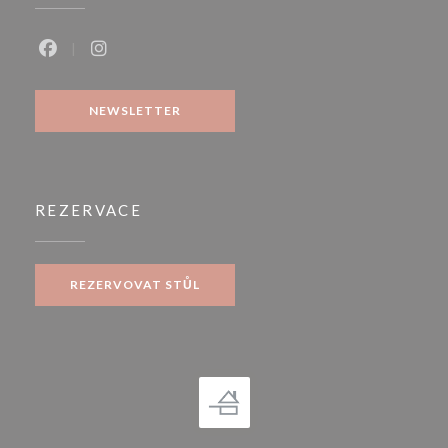
Facebook ((otevře se v novém okně))
Instagram ((otevře se v novém okně))
NEWSLETTER
REZERVACE
REZERVOVAT STŮL