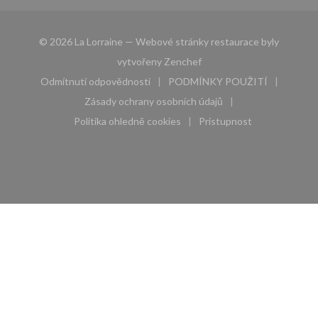
© 2026 La Lorraine — Webové stránky restaurace byly
((otevře se v novém okně))
vytvořeny
Zenchef
Odmítnutí odpovědnosti
PODMÍNKY POUŽITÍ
((otevře se v novém okně))
((otevře se v novém 
Zásady ochrany osobních údajů
((otevře se v novém okně))
Politika ohledně cookies
Pristupnost
((otevře se v novém okně))
((otevře se v novém 