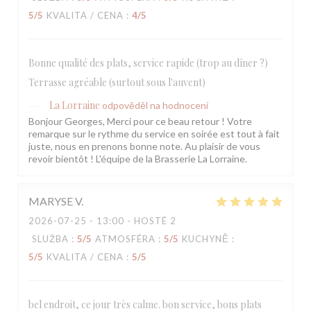
5
/5
KVALITA / CENA
:
4
/5
Bonne qualité des plats, service rapide (trop au dîner ?)
Terrasse agréable (surtout sous l'auvent)
La Lorraine
odpověděl na hodnocení
Bonjour Georges, Merci pour ce beau retour ! Votre
remarque sur le rythme du service en soirée est tout à fait
juste, nous en prenons bonne note. Au plaisir de vous
revoir bientôt ! L'équipe de la Brasserie La Lorraine.
MARYSE
V
2026-07-25
- 13:00 - HOSTÉ 2
SLUŽBA
:
5
/5
ATMOSFÉRA
:
5
/5
KUCHYNĚ
:
5
/5
KVALITA / CENA
:
5
/5
bel endroit, ce jour très calme. bon service, bons plats