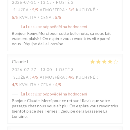
2026-07-31
- 13:15 - HOSTÉ 2
SLUŽBA
:
5
/5
ATMOSFÉRA
:
5
/5
KUCHYNĚ
:
5
/5
KVALITA / CENA
:
5
/5
La Lorraine
odpověděl na hodnocení
Bonjour Remy, Merci pour cette belle note, ça nous fait
vraiment plaisir ! On espère vous revoir très vite parmi
nous. L'équipe de La Lorraine.
Claude
L
2026-07-27
- 13:00 - HOSTÉ 3
SLUŽBA
:
4
/5
ATMOSFÉRA
:
4
/5
KUCHYNĚ
:
4
/5
KVALITA / CENA
:
4
/5
La Lorraine
odpověděl na hodnocení
Bonjour Claude, Merci pour ce retour ! Ravis que votre
passage chez nous vous ait plu. On espère vous revoir très
bientôt place des Ternes ! L'équipe de la Brasserie La
Lorraine.