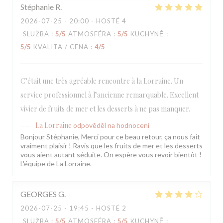
Stéphanie
R
2026-07-25
- 20:00 - HOSTÉ 4
SLUŽBA
:
5
/5
ATMOSFÉRA
:
5
/5
KUCHYNĚ
:
5
/5
KVALITA / CENA
:
4
/5
C’était une très agréable rencontre à la Lorraine. Un
service professionnel à l’ancienne remarquable. Excellent
vivier de fruits de mer et les desserts à ne pas manquer.
La Lorraine
odpověděl na hodnocení
Bonjour Stéphanie, Merci pour ce beau retour, ça nous fait
vraiment plaisir ! Ravis que les fruits de mer et les desserts
vous aient autant séduite. On espère vous revoir bientôt !
L'équipe de La Lorraine.
GEORGES
G
2026-07-25
- 19:45 - HOSTÉ 2
SLUŽBA
:
5
/5
ATMOSFÉRA
:
5
/5
KUCHYNĚ
: