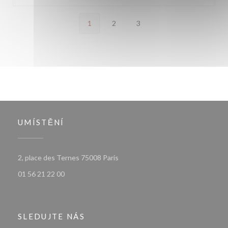
1
2
3
UMÍSTĚNÍ
((otevře se v novém okně))
2, place des Ternes 75008 Paris
01 56 21 22 00
SLEDUJTE NÁS