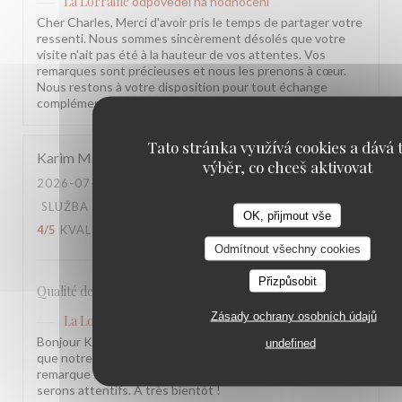
La Lorraine
odpověděl na hodnocení
Cher Charles, Merci d'avoir pris le temps de partager votre
ressenti. Nous sommes sincèrement désolés que votre
visite n'ait pas été à la hauteur de vos attentes. Vos
remarques sont précieuses et nous les prenons à cœur.
Nous restons à votre disposition pour tout échange
complémentaire. L'équipe de la Brasserie La Lorraine
Tato stránka využívá cookies a dává t
Karim
M
výběr, co chceš aktivovat
2026-07-17
- 20:30 - HOSTÉ 2
SLUŽBA
:
5
/5
ATMOSFÉRA
:
4
/5
KUCHYNĚ
:
OK, přijmout vše
4
/5
KVALITA / CENA
:
3
/5
Odmítnout všechny cookies
Přizpůsobit
Qualité des plats, cadre et amabilité de l’équipe
Zásady ochrany osobních údajů
La Lorraine
odpověděl na hodnocení
Bonjour Karim, Merci pour ce retour ! Nous sommes ravis
undefined
que notre équipe et l'ambiance vous aient plu. Votre
remarque sur le rapport qualité-prix est notée, nous y
serons attentifs. À très bientôt !