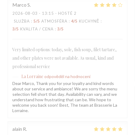
Marco
S
2026-08-03
- 13:15 - HOSTÉ 2
SLUŽBA
:
5
/5
ATMOSFÉRA
:
4
/5
KUCHYNĚ
:
3
/5
KVALITA / CENA
:
3
/5
Very limited options: today, sole, fish soup, filet tartare,
and other plates were not available. As usual, kind and
professional service
La Lorraine
odpověděl na hodnocení
Dear Marco, Thank you for your loyalty and kind words
about our service and ambiance! We are sorry the menu
selection fell short that day. Availability can vary, and we
understand how frustrating that can be. We hope to
welcome you back soon! Best, The team at Brasserie La
Lorraine.
alain
R