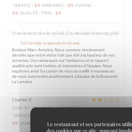
SERVICE
:
3
/5
AMBIANCE
:
2
/5
CUISINE
:
3
/5
QUALITÉ / PRIX
:
1
/5
Franchement rien de spécial, j’en attendais beaucoup plus!
La Lorraine
a répondu à cet avis
Bonjour Marc-Antoine, Nous sommes sincèrement
désolés que votre visite n'ait pas été à la hauteur de vos
attentes. Vos remarques sur l'ambiance et le rapport
qualité-prix sont notées et transmises à l'équipe. Nous
espérons avoir l'occasion de vous accueillir à nouveau et
de vous surprendre positivement. L'équipe de la Brasserie
La Lorraine
Charles
V
2026-07-20
- 20:30 - COUVERTS 4
SERVICE
:
3
/5
AMBIANCE
:
3
/5
CUISINE
:
Le restaurant et ses partenaires utili
3
/5
QUALITÉ / PRIX
:
3
/5
des cookies sur ce site, pouvant impl