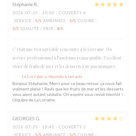
Stéphanie
R
2026-07-25
- 20:00 - COUVERTS 4
SERVICE
:
5
/5
AMBIANCE
:
5
/5
CUISINE
:
5
/5
QUALITÉ / PRIX
:
4
/5
C’était une très agréable rencontre à la Lorraine. Un
service professionnel à l’ancienne remarquable. Excellent
vivier de fruits de mer et les desserts à ne pas manquer.
La Lorraine
a répondu à cet avis
Bonjour Stéphanie, Merci pour ce beau retour, ça nous fait
vraiment plaisir ! Ravis que les fruits de mer et les desserts
vous aient autant séduite. On espère vous revoir bientôt !
L'équipe de La Lorraine.
GEORGES
G
2026-07-25
- 19:45 - COUVERTS 2
SERVICE
:
5
/5
AMBIANCE
:
5
/5
CUISINE
: