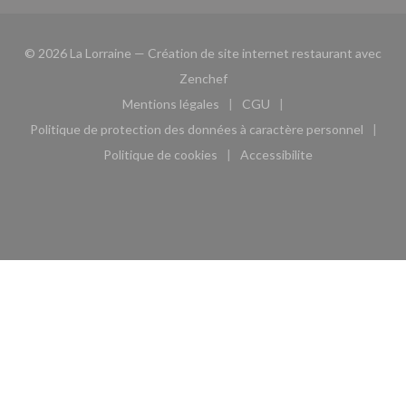
© 2026 La Lorraine — Création de site internet restaurant avec
((ouvre une nouvelle fenêtre))
Zenchef
Mentions légales
CGU
((ouvre une nouvelle fenêtre))
((ouvre une nouvelle fen
Politique de protection des données à caractère personnel
((ouvre une nouvelle fenêtre))
Politique de cookies
Accessibilite
((ouvre une nouvelle fenêtre))
((ouvre une nouvelle fe