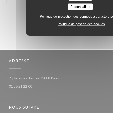
Personnaliser
1
2
3
Politique de protection des données à caractère p
Politique de gestion des cookies
ADRESSE
((ouvre une nouvelle fenêtre))
2, place des Ternes 75008 Paris
01 56 21 22 00
NOUS SUIVRE