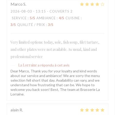
Marco
S
2026-08-03
- 13:15 - COUVERTS 2
SERVICE
:
5
/5
AMBIANCE
:
4
/5
CUISINE
:
3
/5
QUALITÉ / PRIX
:
3
/5
Very limited options: today, sole, fish soup, filet tartare,
and other plates were not available. As usual, kind and
professional service
La Lorraine
a répondu à cet avis
Dear Marco, Thank you for your loyalty and kind words
about our service and ambiance! We are sorry the menu
selection fell short that day. Availability can vary, and we
understand how frustrating that can be. We hope to
welcome you back soon! Best, The team at Brasserie La
Lorraine.
alain
R