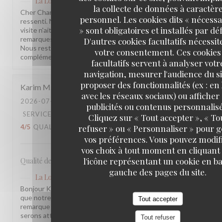
La Lorraine
a répondu à cet avis
la collecte de données à caractèr
Cher Charles, Merci d'avoir pris le temps de partager votre
personnel. Les cookies dits « nécessa
ressenti. Nous sommes sincèrement désolés que votre
» sont obligatoires et installés par dé
visite n'ait pas été à la hauteur de vos attentes. Vos
remarques sont précieuses et nous les prenons à cœur.
D'autres cookies facultatifs nécessit
Nous restons à votre disposition pour tout échange
votre consentement. Ces cookies
complémentaire. L'équipe de la Brasserie La Lorraine
facultatifs servent à analyser votr
navigation, mesurer l'audience du si
proposer des fonctionnalités (ex : en 
Karim
M
avec les réseaux sociaux) ou afficher
2026-07-17
- 20:30 - COUVERTS 2
publicités ou contenus personnalisé
SERVICE
:
5
/5
AMBIANCE
:
4
/5
CUISINE
:
Cliquez sur « Tout accepter », « To
refuser » ou « Personnaliser » pour 
4
/5
QUALITÉ / PRIX
:
3
/5
vos préférences. Vous pouvez modif
vos choix à tout moment en cliquant
l'icône représentant un cookie en ba
Qualité des plats, cadre et amabilité de l’équipe
gauche des pages du site.
La Lorraine
a répondu à cet avis
Bonjour Karim, Merci pour ce retour ! Nous sommes ravis
que notre équipe et l'ambiance vous aient plu. Votre
Tout accepter
remarque sur le rapport qualité-prix est notée, nous y
serons attentifs. À très bientôt !
Tout refuser