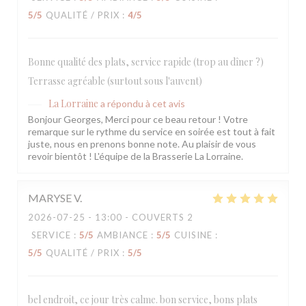
5
/5
QUALITÉ / PRIX
:
4
/5
Bonne qualité des plats, service rapide (trop au dîner ?)
Terrasse agréable (surtout sous l'auvent)
La Lorraine
a répondu à cet avis
Bonjour Georges, Merci pour ce beau retour ! Votre
remarque sur le rythme du service en soirée est tout à fait
juste, nous en prenons bonne note. Au plaisir de vous
revoir bientôt ! L'équipe de la Brasserie La Lorraine.
MARYSE
V
2026-07-25
- 13:00 - COUVERTS 2
SERVICE
:
5
/5
AMBIANCE
:
5
/5
CUISINE
:
5
/5
QUALITÉ / PRIX
:
5
/5
bel endroit, ce jour très calme. bon service, bons plats