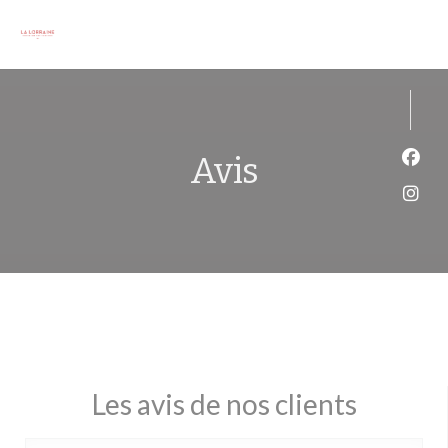
Personnalisation de vos choix en matière de cookies
Avis
Face
Inst
Les avis de nos clients